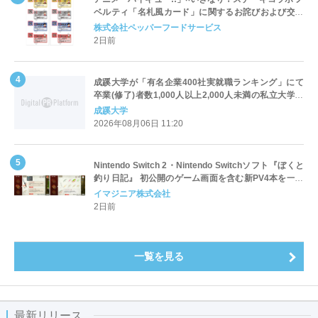
ベルティ「名札風カード」に関するお詫びおよび交換
対応についてのご案内
株式会社ペッパーフードサービス
2日前
成蹊大学が「有名企業400社実就職ランキング」にて
卒業(修了)者数1,000人以上2,000人未満の私立大学で
全国第1位を獲得！～実就職率は26.5%（前年比＋
成蹊大学
4.3pt）に伸長、東京の私立大学でも10位にランクイン
2026年08月06日 11:20
～
Nintendo Switch 2・Nintendo Switchソフト『ぼくと
釣り日記』 初公開のゲーム画面を含む新PV4本を一挙
公開！
イマジニア株式会社
2日前
一覧を見る
最新リリース