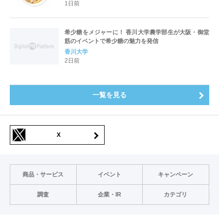
出店の 「大北海道展」
1日前
希少糖をメジャーに！ 香川大学農学部生が大阪・御堂
筋のイベントで希少糖の魅力を発信
香川大学
2日前
一覧を見る
X
商品・サービス
イベント
キャンペーン
調査
企業・IR
カテゴリ