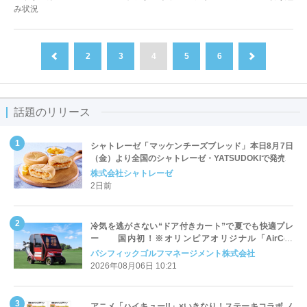
み状況
2
3
4
5
6
前へ
次へ
話題のリリース
シャトレーゼ「マッケンチーズブレッド」本日8月7日
（金）より全国のシャトレーゼ・YATSUDOKIで発売
株式会社シャトレーゼ
2日前
冷気を逃がさない“ドア付きカート”で夏でも快適プレ
ー 国内初！※オリンピアオリジナル「AirCon
Cart（エアコンカート）」導入 | ＰＧＭ
パシフィックゴルフマネージメント株式会社
2026年08月06日 10:21
アニメ「ハイキュー!!」×いきなり！ステーキコラボ ノ