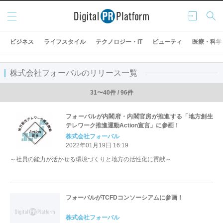
メニ
ログ
検索
ュー
イン
ビジネス
ライフスタイル
テクノロジー・IT
ビューティ
医療・科学
株式会社フォーバルのリリース一覧
31〜40件 / 96件
フォーバルが内閣府・内閣官房が推進する「地方創生
テレワーク推進運動Action宣言」に参画！
株式会社フォーバル
2022年01月19日 16:19
～社員の能力が活かせる環境づくりと地方の活性化に貢献～
フォーバルがTCFDコンソーシアムに参画！
株式会社フォーバル