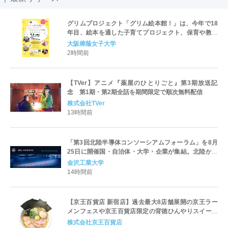
グリムプロジェクト「グリム絵本館！」は、今年で18
年目、絵本を通した子育てプロジェクト、保育や教育
を学ぶ学生が企画･運営「グリム絵本館がやってき
大阪樟蔭女子大学
た！」を開催
2時間前
【TVer】アニメ『薬屋のひとりごと』第3期放送記
念 第1期・第2期全話を期間限定で順次無料配信
株式会社TVer
13時間前
「第3回北陸半導体コンソーシアムフォーラム」を8月
25日に開催国・自治体・大学・企業が集結。北陸から
世界に向けた半導体産業の発展とエコシステム形成を
金沢工業大学
議論
14時間前
【京王百貨店 新宿店】過去最大8店舗展開の京王ラー
メンフェスや京王百貨店限定の背徳ひんやりスイーツ
など、実演グルメが充実 過去最長21日間、計90店舗
株式会社京王百貨店