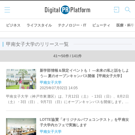
メニ
ログ
検索
ュー
イン
ビジネス
ライフスタイル
テクノロジー・IT
ビューティ
医療・科学
甲南女子大学のリリース一覧
41〜50件 / 141件
新学部情報＆限定イベントも！ ―未来の私と話をしよ
う― 夏のオープンキャンパス開催【甲南女子大学】
甲南女子大学
2025年07月02日 14:05
甲南女子大学（神戸市東灘区）は、7月12日（土）・13日（日）、8月2日
（土）・3日（日）、9月7日 （日）にオープンキャンパスを開催します。今
回のオープンキャンパス...
LOTTE協賛「オリジナルパフェコンテスト」を甲南女
子大学内カフェで実施します
甲南女子大学