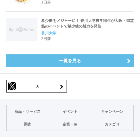
出店の 「大北海道展」
1日前
希少糖をメジャーに！ 香川大学農学部生が大阪・御堂
筋のイベントで希少糖の魅力を発信
香川大学
2日前
一覧を見る
X
商品・サービス
イベント
キャンペーン
調査
企業・IR
カテゴリ