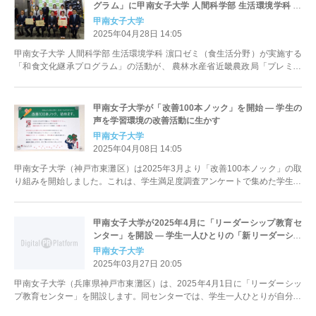
グラム」に甲南女子大学 人間科学部 生活環境学科 濵
口ゼミの「和食文化継承プログラム」が選出、表彰さ
甲南女子大学
れました
2025年04月28日 14:05
甲南女子大学 人間科学部 生活環境学科 濵口ゼミ（食生活分野）が実施する
「和食文化継承プログラム」の活動が、 農林水産省近畿農政局「プレミア
関西 食の『わ』プログラム...
甲南女子大学が「改善100本ノック」を開始 ― 学生の
声を学習環境の改善活動に生かす
甲南女子大学
2025年04月08日 14:05
甲南女子大学（神戸市東灘区）は2025年3月より「改善100本ノック」の取
り組みを開始しました。これは、学生満足度調査アンケートで集めた学生の
声を学習環境の改善に生か...
甲南女子大学が2025年4月に「リーダーシップ教育セ
ンター」を開設 ― 学生一人ひとりの「新リーダーシッ
プ」を育成
甲南女子大学
2025年03月27日 20:05
甲南女子大学（兵庫県神戸市東灘区）は、2025年4月1日に「リーダーシッ
プ教育センター」を開設します。同センターでは、学生一人ひとりが自分ら
しい「新リーダーシップ」を...