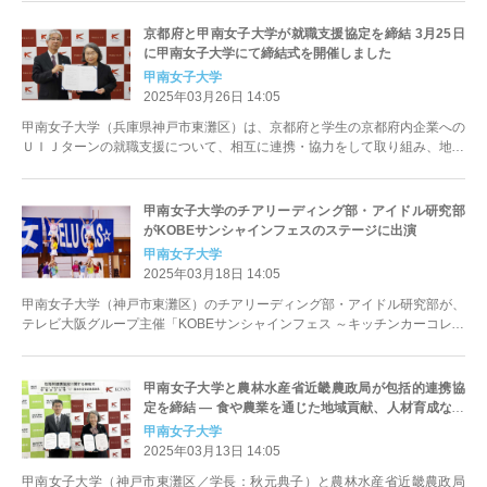
京都府と甲南女子大学が就職支援協定を締結​ 3月25日
に甲南女子大学にて締結式を開催しました
甲南女子大学
2025年03月26日 14:05
甲南女子大学（兵庫県神戸市東灘区）は、京都府と学生の京都府内企業への
ＵＩＪターンの就職支援について、相互に連携・協力をして取り組み、地域
経済を支える女性の人材の育成・...
甲南女子大学のチアリーディング部・アイドル研究部
がKOBEサンシャインフェスのステージに出演
甲南女子大学
2025年03月18日 14:05
甲南女子大学（神戸市東灘区）のチアリーディング部・アイドル研究部が、
テレビ大阪グループ主催「KOBEサンシャインフェス ～キッチンカーコレク
ションplus～」のステー...
甲南女子大学と農林水産省近畿農政局が包括的連携協
定を締結 ― 食や農業を通じた地域貢献、人材育成など
を目指す
甲南女子大学
2025年03月13日 14:05
甲南女子大学（神戸市東灘区／学長：秋元典子）と農林水産省近畿農政局