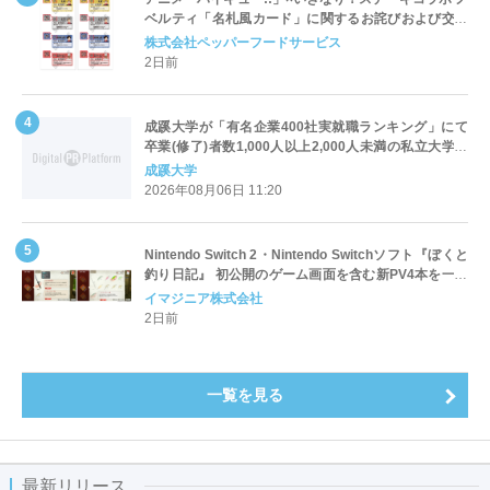
ベルティ「名札風カード」に関するお詫びおよび交換
対応についてのご案内
株式会社ペッパーフードサービス
2日前
成蹊大学が「有名企業400社実就職ランキング」にて
卒業(修了)者数1,000人以上2,000人未満の私立大学で
全国第1位を獲得！～実就職率は26.5%（前年比＋
成蹊大学
4.3pt）に伸長、東京の私立大学でも10位にランクイン
2026年08月06日 11:20
～
Nintendo Switch 2・Nintendo Switchソフト『ぼくと
釣り日記』 初公開のゲーム画面を含む新PV4本を一挙
公開！
イマジニア株式会社
2日前
一覧を見る
最新リリース