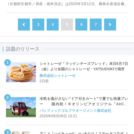
（京都府京都市／局長：相本浩志）は2025年3月12日、農林水産省近畿農
政局において、食や農業を通じ...
3
4
5
6
7
前へ
次へ
話題のリリース
シャトレーゼ「マッケンチーズブレッド」本日8月7日
（金）より全国のシャトレーゼ・YATSUDOKIで発売
株式会社シャトレーゼ
2日前
冷気を逃がさない“ドア付きカート”で夏でも快適プレ
ー 国内初！※オリンピアオリジナル「AirCon
Cart（エアコンカート）」導入 | ＰＧＭ
パシフィックゴルフマネージメント株式会社
2026年08月06日 10:21
アニメ「ハイキュー!!」×いきなり！ステーキコラボ ノ