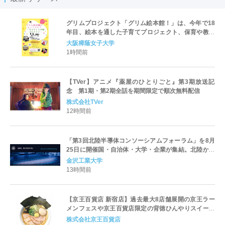
グリムプロジェクト「グリム絵本館！」は、今年で18
年目、絵本を通した子育てプロジェクト、保育や教育
を学ぶ学生が企画･運営「グリム絵本館がやってき
大阪樟蔭女子大学
た！」を開催
1時間前
【TVer】アニメ『薬屋のひとりごと』第3期放送記
念 第1期・第2期全話を期間限定で順次無料配信
株式会社TVer
12時間前
「第3回北陸半導体コンソーシアムフォーラム」を8月
25日に開催国・自治体・大学・企業が集結。北陸から
世界に向けた半導体産業の発展とエコシステム形成を
金沢工業大学
議論
13時間前
【京王百貨店 新宿店】過去最大8店舗展開の京王ラー
メンフェスや京王百貨店限定の背徳ひんやりスイーツ
など、実演グルメが充実 過去最長21日間、計90店舗
株式会社京王百貨店