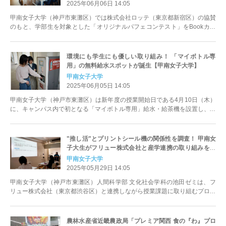
2025年06月06日 14:05
甲南女子大学（神戸市東灘区）では株式会社ロッテ（東京都新宿区）の協賛
のもと、学部生を対象とした「オリジナルパフェコンテスト」をBookカフ
ェ「Soleil（ソレイユ）...
環境にも学生にも優しい取り組み！ 「マイボトル専
用」の無料給水スポットが誕生【甲南女子大学】
甲南女子大学
2025年06月05日 14:05
甲南女子大学（神戸市東灘区）は新年度の授業開始日である4月10日（木）
に、キャンパス内で初となる「マイボトル専用」給水・給茶機を設置し、運
用しています。1日あたり23...
"推し活"とプリントシール機の関係性を調査！ 甲南女
子大生がフリュー株式会社と産学連携の取り組みを始
動
甲南女子大学
2025年05月29日 14:05
甲南女子大学（神戸市東灘区）人間科学部 文化社会学科の池田ゼミは、フ
リュー株式会社（東京都渋谷区）と連携しながら授業課題に取り組むプロジ
ェクトを始動しました。 ...
農林水産省近畿農政局「プレミア関西 食の『わ』プロ