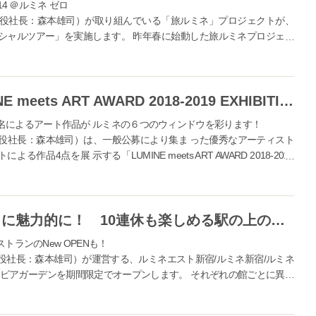
14 ＠ルミネ ゼロ
役社長：森本雄司）が取り組んでいる「旅ルミネ」プロジェクトが、
スペシャルツアー」を実施します。 昨年春に始動した旅ルミネプロジェク
などとの素敵な出会いをつな...
ルミネのアート展示企画「LUMINE meets ART AWARD 2018-2019 EXHIBITION」
名によるアート作品が ルミネの６つのウィンドウを彩ります！
役社長：森本雄司）は、一般公募により集ま った優秀なアーティスト
4点を展 示する「LUMINE meets ART AWARD 2018-2019
ルミネの人気ビアガーデンがさらに魅力的に！ 10連休も楽しめる駅の上のビアガーデン！
トランのNew OPENも！
役社長：森本雄司）が運営する、ルミネエスト新宿/ルミネ新宿/ルミネ
は、ビアガーデンを期間限定でオープンします。 それぞれの館ごとに異な
れるひと時をお過ごしい...