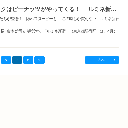
〈ルミネ新宿〉ゴールデンウィークはピーナッツがやってくる！ ルミネ新宿×ピーナッツ 「TOUR of PEANUTS」開催！
たちが登場！ 隠れスヌーピーも！ この時しか買えない！ルミネ新宿
長: 森本 雄司)が運営する「ルミネ新宿」（東京都新宿区）は、4月１8
ナッツ「TOUR of PEANUTS」企画を実施いたします。 期間中は、こ
6
7
8
9
次へ