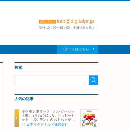
info@digitalpr.jp
お問い合わせ
受付 10：00〜18：00（土日祝日を除く）
ログインはこちら
検索
人気の記事
ポケモン夏マック「ハッピーセッ
ト編」 8月7日(金)より、ハッピーセ
ット『ポケモン』のおもちゃが期
間限定登場
日本マクドナルド株式会社