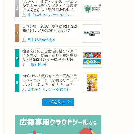
ツルハホールディングス、ウエル
シアホールディングスとの経営統
合後初となる「第26回JAPANドラ
ッグストアショー」に出展
株式会社ツルハホールディングス
日本製鉄 2026年夏季における勤
務施策および節電施策について
日本製鉄株式会社
物価高に応える生活応援とワクワ
クを両立！食品・衣料・生活用品
など全222種類が一挙登場 PPIHグ
ループ「夏福袋」＆セール 8月6日
（株）PPIH
(木)より順次スタート
McCaféの人気レギュラー商品フラ
ッペ＆スムージーが初のリニュー
アル！「クッキー＆クリームチョ
コフラッペ」「マンゴースムージ
日本マクドナルド株式会社
ー」8月5日（水）から販売開始
一覧を見る