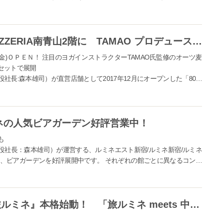
版おっさんずラブ ～LOVE or DEAD～』（8/23（金）全国ロード
たします。 ...
800°DEGREES NEAPOLITAN PIZZERIA南青山2階に TAMAO プロデュース ヨガスタジオ「the THIRD COMMUNe」ＯＰＥＮ！
19日(金)ＯＰＥＮ！ 注目のヨガインストラクターTAMAO氏監修のオーツ麦
セットで展開
長:森本雄司）が直営店舗として2017年12月にオープンした「800°
」の日本2号店である南青山店2階に人気ヨガインストラクターTAMAO氏をトータ
ミネの人気ビアガーデン好評営業中！
も
役社長：森本雄司）が運営する、ルミネエスト新宿/ルミネ新宿/ルミネ
にて、ビアガーデンを好評展開中です。 それぞれの館ごとに異なるコンセ
時をお過ごしいただける...
ルミネが旅をプロデュース！『旅ルミネ』本格始動！ 「旅ルミネ meets 中之条」ツアーを実施！