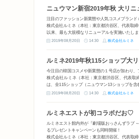
注目のファッション新業態や人気コスメブランド
株式会社ルミネ（本社：東京都渋谷区、代表取締
以来、最も大規模なリニューアルを実施いたしま
トに誕生したニュウマン新宿は、多様性やサスティナ
2019年08月20日
14:30
株式会社ルミネ
今注目の韓国コスメや新業態の１号店が加わり、
株式会社ルミネ（本社：東京都渋谷区、代表取
は、全115ショップ（ニュウマン13ショップを含
ルでは、今注目の韓国コスメブランドのほか、ルミ
2019年08月20日
14:30
株式会社ルミネ
ルミネエスト館内外が『劇場版おっさんずラブ ～LO
るプレゼントキャンペーンも同時開催！
株式会社ルミネ（本社：東京都渋谷区、代表取締