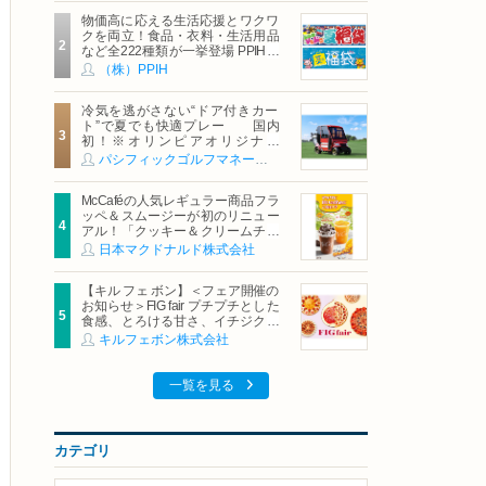
物価高に応える生活応援とワクワ
クを両立！食品・衣料・生活用品
など全222種類が一挙登場 PPIHグ
ループ「夏福袋」＆セール 8月6日
（株）PPIH
(木)より順次スタート
冷気を逃がさない“ドア付きカー
ト”で夏でも快適プレー 国内
初！※オリンピアオリジナル
「AirCon Cart（エアコンカー
パシフィックゴルフマネージメント株式会社
ト）」導入 | ＰＧＭ
McCaféの人気レギュラー商品フラ
ッペ＆スムージーが初のリニュー
アル！「クッキー＆クリームチョ
コフラッペ」「マンゴースムージ
日本マクドナルド株式会社
ー」8月5日（水）から販売開始
【キル フェ ボン】＜フェア開催の
お知らせ＞FIG fair プチプチとした
食感、とろける甘さ、イチジクの
魅力をたっぷりと。新作を含め、
キルフェボン株式会社
イチジク尽くしの全4種が登場8月
20日（木）スタート
一覧を見る
カテゴリ