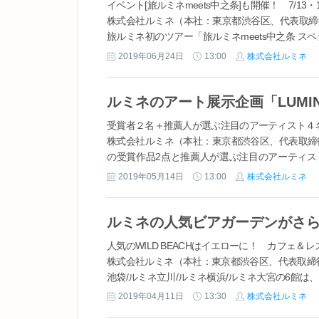
イベント[旅ルミネmeets中之条]も開催！ 7/13・
株式会社ルミネ（本社：東京都渋谷区、代表取締
旅ルミネ初のツアー「旅ルミネmeets中之条 
トは、魅力あふれる日本の地域の商品や体験、人物
2019年06月24日
13:00
株式会社ルミネ
受賞者２名＋推薦人が選ぶ注目のアーティスト４
株式会社ルミネ（本社：東京都渋谷区、代表取締
の受賞作品2点と推薦人が選ぶ注目のアーティストによる作品
EXHIBITION」を開催します。 2...
2019年05月14日
13:00
株式会社ルミネ
人気のWILD BEACHはイエローに！ カフェ＆レス
株式会社ルミネ（本社：東京都渋谷区、代表取締
池袋/ルミネ立川/ルミネ横浜/ルミネ大宮の6館
るコンセプトで、忙しい日常から離れ、開放感あふ
2019年04月11日
13:30
株式会社ルミネ