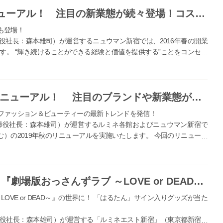
ニュウマン新宿2019年秋 大リニューアル！ 注目の新業態が続々登場！コスメもますます充実！
も登場！
役社長：森本雄司）が運営するニュウマン新宿では、2016年春の開業
す。 “輝き続けることができる経験と価値を提供する”ことをコンセプ
...
ルミネ2019年秋115ショップ大リニューアル！ 注目のブランドや新業態が続々登場！コスメもさらに充実！
ファッション＆ビューティーの最新トレンドを発信！
締役社長：森本雄司）が運営するルミネ各館およびニュウマン新宿で
む）の2019年秋のリニューアルを実施いたします。 今回のリニューア
ネ初出店のショップが多数加...
ルミネエストが初コラボだお♡ 『劇場版おっさんずラブ ～LOVE or DEAD～』 ラブが、とまらない。
VE or DEAD～』の世界に！ 「はるたん」サイン入りグッズが当た
役社長：森本雄司）が運営する「ルミネエスト新宿」（東京都新宿区