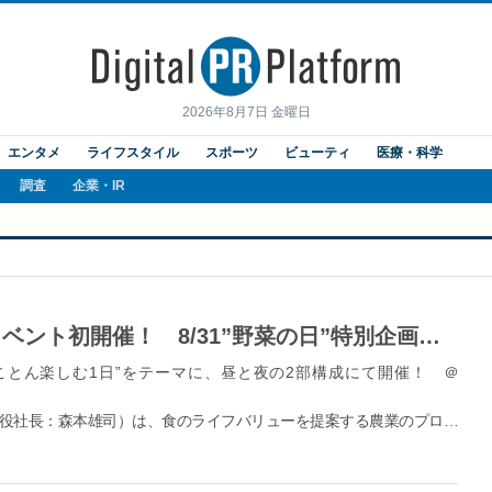
2026年8月7日 金曜日
エンタメ
ライフスタイル
スポーツ
ビューティ
医療・科学
調査
企業・IR
ルミネアグリプロジェクト特別イベント初開催！ 8/31”野菜の日”特別企画！「LUMINE AGRI PARTY」
ことん楽しむ1日”をテーマに、昼と夜の2部構成にて開催！ ＠
役社長：森本雄司）は、食のライフバリューを提案する農業のプロジ
イベント企画として、「LUMINE AGRI PARTY」をルミネのピッツェリア