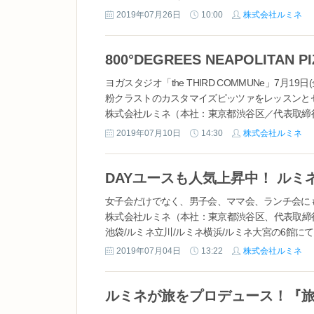
新宿3丁目38番1号）は、今夏公開の大注目作、『劇場
2019年07月26日
10:00
株式会社ルミネ
ショー）とのコラボレーションキャンペーンを開催い
ヨガスタジオ「the THIRD COMMUNe」7月
粉クラストのカスタマイズピッツァをレッスンと
株式会社ルミネ（本社：東京都渋谷区／代表取締役社
DEGREES NEAPOLITAN PIZZERIA
2019年07月10日
14:30
株式会社ルミネ
ルプロデューサーに迎えたヨガスタジ...
DAYユースも人気上昇中！ ル
女子会だけでなく、男子会、ママ会、ランチ会に
株式会社ルミネ（本社：東京都渋谷区、代表取締
池袋/ルミネ立川/ルミネ横浜/ルミネ大宮の6館
プトで、忙しい日常から離れ、開放感あふれるひと
2019年07月04日
13:22
株式会社ルミネ