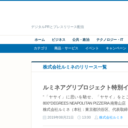
デジタルPRとプレスリリース配信
ホーム
ビジネス
公共・政治
テクノロジー・IT
カテゴリ
商品・サービス
イベント
キャンペーン
株式会社ルミネのリリース一覧
“「ヤサイ」に思いを馳せ、「ヤサイ」をと
800°DEGREES NEAPOLITAN PIZZERIA 南青山店
株式会社ルミネ（本社：東京都渋谷区、代表取締
ェクト「LUMINE AGRI PROJECT」の特別
2019年08月21日
13:00
株式会社ルミネ
800°DEGREES NEAPOLITAN ...