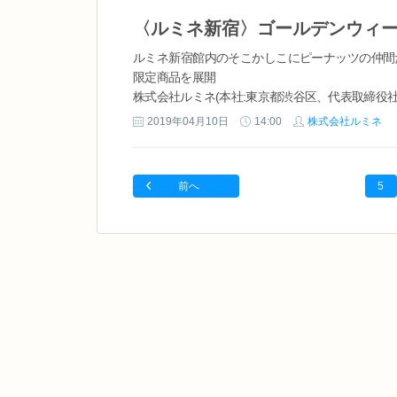
ルミネ新宿館内のそこかしこにピーナッツの仲間
限定商品を展開
株式会社ルミネ(本社:東京都渋谷区、代表取締役社
日(木)～５月6日(月・祝)の期間、ルミネ新宿×ピー
2019年04月10日
14:00
株式会社ルミネ
こでしか買えないピーナッツとの限定...
前へ
5