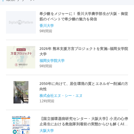
希少糖をメジャーに！ 香川大学農学部生が大阪・御堂
筋のイベントで希少糖の魅力を発信
香川大学
9時間前
2026年 熊本支援方言プロジェクトを実施--福岡女学院
大学
福岡女学院大学
9時間前
2050年に向けて、居住環境の質とエネルギー削減の方
向性
株式会社エヌ・シー・エヌ
12時間前
【国立循環器病研究センター・大阪大学】小児の心停
止発生における救急隊到着前の実態からひも解くAED
パッド装着と良好な神経学的転帰との関連性
大阪大学