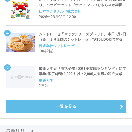
り、ハッピーセット『ポケモン』のおもちゃが期間限
定登場
日本マクドナルド株式会社
2026年08月03日 12:00
シャトレーゼ「マッケンチーズブレッド」本日8月7日
（金）より全国のシャトレーゼ・YATSUDOKIで発売
株式会社シャトレーゼ
18時間前
成蹊大学が「有名企業400社実就職ランキング」にて
卒業(修了)者数1,000人以上2,000人未満の私立大学で
全国第1位を獲得！～実就職率は26.5%（前年比＋
成蹊大学
4.3pt）に伸長、東京の私立大学でも10位にランクイン
2日前
～
一覧を見る
最新リリース