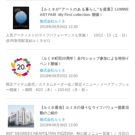
【ルミネが”アートのある暮らし”を提案】LUMINE
ART FAIR -My First collection- 開催！
株式会社ルミネ
2019年09月04日 13:30
人気アーティストのライブパフォーマンスも実施！ 10/12・13（土・日）
@JR新宿駅直結ルミネゼロ
〔ルミネ町田20周年〕全70ショップ参加による特別イ
ベント開催！
株式会社ルミネ
2019年09月03日 10:00
限定アイテム販売／カスタムオーダー会／限定メニュー／メークアップショ
ー開催！ ＜期間：8/22（木）～10/14日（月・祝＞
【ルミネ通信】ルミネの様々なライフバリュー提案活
動のご紹介
株式会社ルミネ
2019年08月30日 13:00
800° DEGREES NEAPOLITAN PIZZERIA 秋の新メニュー登場！／ 注目の