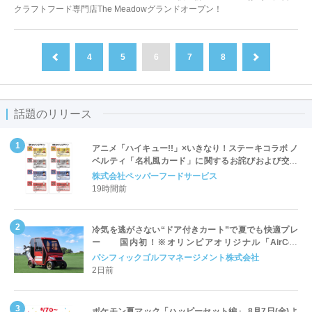
クラフトフード専門店The Meadowグランドオープン！
4
5
6
7
8
前へ
次へ
話題のリリース
アニメ「ハイキュー!!」×いきなり！ステーキコラボ ノ
ベルティ「名札風カード」に関するお詫びおよび交換
対応についてのご案内
株式会社ペッパーフードサービス
19時間前
冷気を逃がさない“ドア付きカート”で夏でも快適プレ
ー 国内初！※オリンピアオリジナル「AirCon
Cart（エアコンカート）」導入 | ＰＧＭ
パシフィックゴルフマネージメント株式会社
2日前
ポケモン夏マック「ハッピーセット編」 8月7日(金)よ