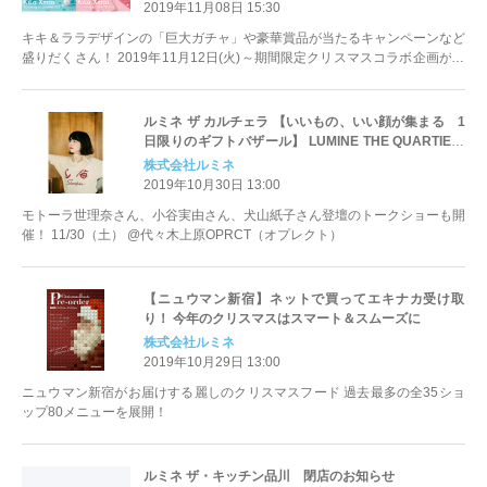
2019年11月08日 15:30
キキ＆ララデザインの「巨大ガチャ」や豪華賞品が当たるキャンペーンなど
盛りだくさん！ 2019年11月12日(火)～期間限定クリスマスコラボ企画がス
タート
ルミネ ザ カルチェラ 【いいもの、いい顔が集まる 1
日限りのギフトバザール】 LUMINE THE QUARTIER-
LA GIFT BAZAAR開催！
株式会社ルミネ
2019年10月30日 13:00
モトーラ世理奈さん、小谷実由さん、犬山紙子さん登壇のトークショーも開
催！ 11/30（土） @代々木上原OPRCT（オプレクト）
【ニュウマン新宿】ネットで買ってエキナカ受け取
り！ 今年のクリスマスはスマート＆スムーズに
株式会社ルミネ
2019年10月29日 13:00
ニュウマン新宿がお届けする麗しのクリスマスフード 過去最多の全35ショ
ップ80メニューを展開！
ルミネ ザ・キッチン品川 閉店のお知らせ