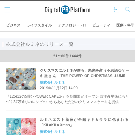
メニ
ログ
検索
ュー
イン
ビジネス
ライフスタイル
テクノロジー・IT
ビューティ
医療・科学
株式会社ルミネのリリース一覧
51〜60件 / 444件
クリスマスにルミネが贈る、未来を占う不思議なケー
キ屋さん THE POWER OF CHRISTMAS -LUMINE
CHRISTMAS 2019-
株式会社ルミネ
2019年11月12日 14:00
『125(12の5乗) -POWER CAKES-』を期間限定オープン 西洋占星術にもと
づく24万通りのレシピの中からあなただけのクリスマスケーキを提供
ルミネエスト新宿が全館キキ＆ララに包まれる
「KiLaKiLa Xmas」
株式会社ルミネ