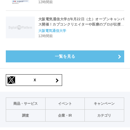
12時間前
大阪電気通信大学が8月22日（土）オープンキャンパ
ス開催！カプコンクリエイターや医療のプロが伝授！
未来を拓く特別講演を実施～「万博レガシーイベン
大阪電気通信大学
ト」会場と本学会場をフィジカルアバターでつなぐコ
12時間前
ラボ企画も開催～
一覧を見る
X
商品・サービス
イベント
キャンペーン
調査
企業・IR
カテゴリ