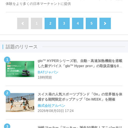
体験をより多くの日本マーチャントに提供
1
2
3
4
5
前へ
次へ
話題のリリース
glo™ HYPERシリーズ初、自動・高速加熱機能を搭載
した新デバイス「glo™ Hyper pro+」の取扱店舗を8月
17日より全国へ拡大
BATジャパン
18時間前
スイス発の人気スポーツブランド「On」の世界観を体
感する期間限定ポップアップ「On WEEK」を開催
株式会社アルペン
2026年08月03日 17:24
油性マーカー「マッキー」誕生50周年！アニバーサリ