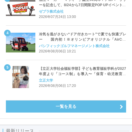
ーを記念して、8/24から7日間限定POP UPイベントを
渋谷RAYARD MIYASHITA PARKで開催！
ゼブラ株式会社
2026年07月24日 13:00
冷気を逃がさない“ドア付きカート”で夏でも快適プレ
ー 国内初！※オリンピアオリジナル「AirCon
Cart（エアコンカート）」導入 | ＰＧＭ
パシフィックゴルフマネージメント株式会社
2026年08月06日 10:21
【立正大学社会福祉学部】子ども教育福祉学科が2027
年度より「コース制」を導入〜「保育・幼児教育」
「初等教育」「子ども心理」の3コースを新設し、目指
立正大学
すキャリアと学びを明確化〜
2026年08月06日 17:20
一覧を見る
最新リリース