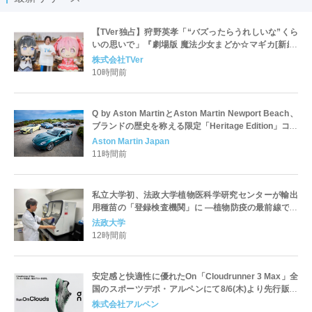
【TVer独占】狩野英孝「“バズったらうれしいな”くら
いの思いで」『劇場版 魔法少女まどか☆マギカ[新編]
叛逆の物語』解説版が配信開始
株式会社TVer
10時間前
Q by Aston MartinとAston Martin Newport Beach、
ブランドの歴史を称える限定「Heritage Edition」コレ
クションを発表
Aston Martin Japan
11時間前
私立大学初、法政大学植物医科学研究センターが輸出
用種苗の「登録検査機関」に ―植物防疫の最前線で社
会へ貢献―
法政大学
12時間前
安定感と快適性に優れたOn「Cloudrunner 3 Max」全
国のスポーツデポ・アルペンにて8/6(木)より先行販売
開始 全国4か所の旗艦店で試走イベントも開催
株式会社アルペン