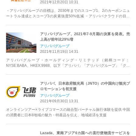
2021年12月20日 10:31
・アリババグループの目標は、2030年までのスコープ1、2のカーボンニュ
ートラル達成とスコープ3の炭素強度50%低減 ・アリババクラウドの目標
は、2030年までのスコー...
アリババグループ、2021年7-9月期の決算を発表。売
上高が前年比29%増
アリババグループ
2021年11月19日 14:31
アリババグループ・ホールディング・リミテッド（銘柄コード：
NYSE:BABA、HKEX:9988、以下「アリババ」「アリババグループ」「グル
ープ」「当社」）は2021年1...
アリババ、日本政府観光局（JNTO）の中国向け観光プ
ロモーションを初支援
アリババグループ
2021年09月30日 13:31
オンラインツアー×ライブコマースの統合型バーチャル旅行体験を提供 中国
の消費者に日本8地域の魅力・特産品を伝え、地域経済を支援
Lazada、東南アジア6カ国への直行便物流サービスを