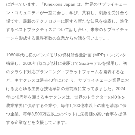
に述べています。「Kinexions Japan は、世界のサプライチェー
ン・コミュニティが一堂に会し、学び、共有し、刺激を受け合う
場です。最新のテクノロジーに関する新たな知見を披露し、進化
するベストプラクティスについて話し合い、未来のサプライチェ
ーンを形成する世界有数の企業からお話を伺います。」
1980年代に初のインメモリの資材所要量計画 (MRP)エンジンを
構築し、2000年代には他社に先駆けてSaaSモデルを採用し、初
のクラウド対応プランニング・プラットフォームを発表するな
ど、キナクシスは過去40年にわたり、サプライチェーン業界にお
けるあらゆる主要な技術革新の最前線に立ってきました。2024
年に40周年を迎えるキナクシスは、世界のトラクターの40％を
農業業界に供給する企業や、毎年1,100億本以上の歯を清潔に保
つ企業、毎年3,500万匹以上のペットに栄養価の高い食事を提供
する企業などを支援しています。