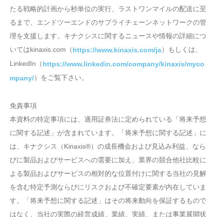
たる戦略的計画から秒単位の実行、ラストワンマイルの配送に至
るまで、エンドツーエンドのサプライチェーンネットワークの管
理を支援します。キナクシスに関するニュースや情報の詳細につ
いてはkinaxis.com（
）もしくは、
https://www.kinaxis.com/ja
LinkedIn（
https://www.linkedin.com/company/kinaxis/myco
）をご覧下さい。
mpany/
免責事項
本資料の特定事項には、適用証券法に定められている「将来予想
に関する記述」が含まれています。「将来予想に関する記述」に
は、キナクシス（Kinaxis®）の成長機会および見込み利益、なら
びに製品およびサービスへの需要に加え、業界の競合他社比較に
よる製品およびサービスの相対的な位置付けに関する当社の見解
を含む特定予測ならびにリスクおよび不確定要素が内在していま
す。「将来予想に関する記述」はその将来動向を保証するもので
はなく、当社の実際の経営成績、業績、実績、または事業展開状