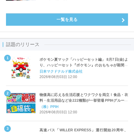
一覧を見る
話題のリリース
ポケモン夏マック「ハッピーセット編」 8月7日(金)よ
り、ハッピーセット『ポケモン』のおもちゃが期間限
定登場
日本マクドナルド株式会社
2026年08月03日 12:00
物価高に応える生活応援とワクワクを両立！食品・衣
料・生活用品など全222種類が一挙登場 PPIHグループ
「夏福袋」＆セール 8月6日(木)より順次スタート
（株）PPIH
2026年08月03日 12:00
高速バス「WILLER EXPRESS」運行開始20周年、