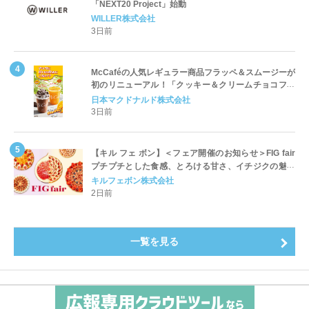
「NEXT20 Project」始動
WILLER株式会社
3日前
McCaféの人気レギュラー商品フラッペ＆スムージーが
初のリニューアル！「クッキー＆クリームチョコフラ
ッペ」「マンゴースムージー」8月5日（水）から販売
日本マクドナルド株式会社
開始
3日前
【キル フェ ボン】＜フェア開催のお知らせ＞FIG fair
プチプチとした食感、とろける甘さ、イチジクの魅力
をたっぷりと。新作を含め、イチジク尽くしの全4種が
キルフェボン株式会社
登場8月20日（木）スタート
2日前
一覧を見る