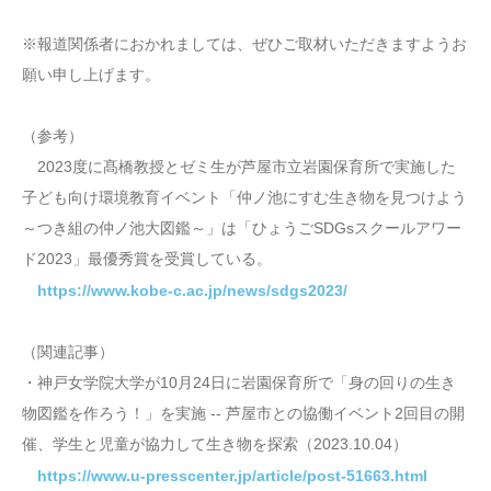
※報道関係者におかれましては、ぜひご取材いただきますようお
願い申し上げます。
（参考）
2023度に髙橋教授とゼミ生が芦屋市立岩園保育所で実施した
子ども向け環境教育イベント「仲ノ池にすむ生き物を見つけよう
～つき組の仲ノ池大図鑑～」は「ひょうごSDGsスクールアワー
ド2023」最優秀賞を受賞している。
https://www.kobe-c.ac.jp/news/sdgs2023/
（関連記事）
・神戸女学院大学が10月24日に岩園保育所で「身の回りの生き
物図鑑を作ろう！」を実施 -- 芦屋市との協働イベント2回目の開
催、学生と児童が協力して生き物を探索（2023.10.04）
https://www.u-presscenter.jp/article/post-51663.html