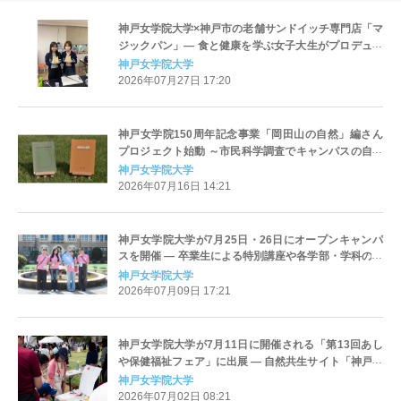
神戸女学院大学×神戸市の老舗サンドイッチ専門店「マ
ジックパン」― 食と健康を学ぶ女子大生がプロデュー
ス、心とカラダが喜ぶ新作サンドイッチ3種を発売
神戸女学院大学
2026年07月27日 17:20
神戸女学院150周年記念事業「岡田山の自然」編さん
プロジェクト始動 ～市民科学調査でキャンパスの自然
環境を可視化
神戸女学院大学
2026年07月16日 14:21
神戸女学院大学が7月25日・26日にオープンキャンパ
スを開催 ― 卒業生による特別講座や各学部・学科のミ
ニ講義などを実施
神戸女学院大学
2026年07月09日 17:21
神戸女学院大学が7月11日に開催される「第13回あし
や保健福祉フェア」に出展 ― 自然共生サイト「神戸女
学院 愛神愛隣の森」の魅力を体感するアート体験ワ
神戸女学院大学
ークショップを実施
2026年07月02日 08:21