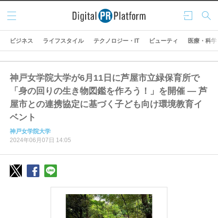
メニ
ログ
検索
ュー
イン
ビジネス
ライフスタイル
テクノロジー・IT
ビューティ
医療・科学
神戸女学院大学が6月11日に芦屋市立緑保育所で
「身の回りの生き物図鑑を作ろう！」を開催 ― 芦
屋市との連携協定に基づく子ども向け環境教育イ
ベント
神戸女学院大学
2024年06月07日 14:05