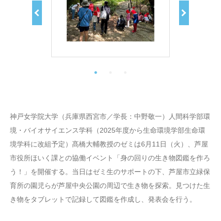
神戸女学院大学（兵庫県西宮市／学長：中野敬一）人間科学部環
境・バイオサイエンス学科（2025年度から生命環境学部生命環
境学科に改組予定）髙橋大輔教授のゼミは6月11日（火）、芦屋
市役所ほいく課との協働イベント「身の回りの生き物図鑑を作ろ
う！」を開催する。当日はゼミ生のサポートの下、芦屋市立緑保
育所の園児らが芦屋中央公園の周辺で生き物を探索。見つけた生
き物をタブレットで記録して図鑑を作成し、発表会を行う。