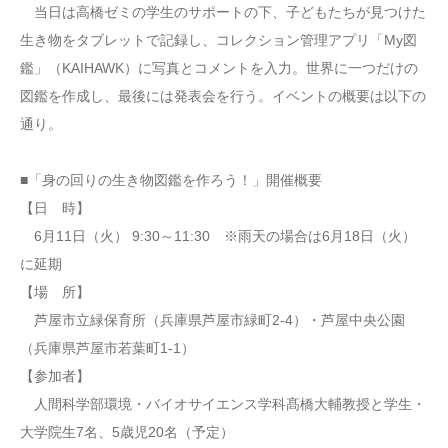
当日は高橋ゼミの学生のサポートの下、子どもたちが見つけた
生き物をタブレットで記録し、コレクション管理アプリ「My図
鑑」（KAIHAWK）に写真とコメントを入力。世界に一つだけの
図鑑を作成し、最後には発表会を行う。イベントの概要は以下の
通り。
■「身の回りの生き物図鑑を作ろう！」開催概要
【日 時】
6月11日（火） 9:30～11:30 ※雨天の場合は6月18日（火）
に延期
【場 所】
芦屋市立緑保育所（兵庫県芦屋市緑町2-4）・芦屋中央公園
（兵庫県芦屋市若葉町1-1）
【参加者】
人間科学部環境・バイオサイエンス学科髙橋大輔教授と学生・
大学院生7名、5歳児20名（予定）