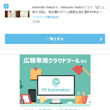
Nintendo Switch 2・Nintendo Switchソフト『ぼくと
釣り日記』 初公開のゲーム画面を含む新PV4本を一挙
公開！
イマジニア株式会社
2日前
一覧を見る