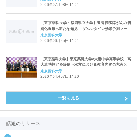
合を妨げる−
2026年07月08日 14:21
【東京薬科大学・静岡県立大学】遠隔転移膵がんの個
別化医療へ新たな知見 ―ゲムシタビン効果予測マーカ
ー候補を見出した大学・病院連携による多機関共同研
東京薬科大学
究―
2026年06月25日 14:21
【東京薬科大学】東京薬科大学×大妻中学高等学校 高
大連携協定を締結～双方における教育内容の充実と生
徒及び学生の資質向上を図る～
東京薬科大学
2026年04月07日 14:20
一覧を見る
話題のリリース