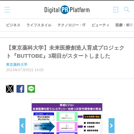
メニ
ログ
検索
ュー
イン
ビジネス
ライフスタイル
テクノロジー・IT
ビューティ
医療・科学
【東京薬科大学】未来医療創造人育成プロジェク
ト『BUTTOBE』3期目がスタートしました
東京薬科大学
2023年07月05日 14:05