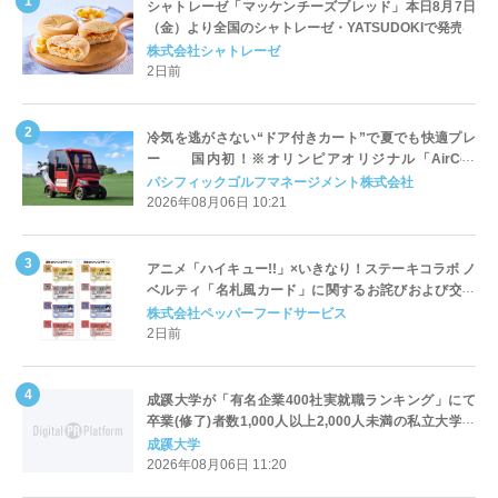
シャトレーゼ「マッケンチーズブレッド」本日8月7日
（金）より全国のシャトレーゼ・YATSUDOKIで発売
株式会社シャトレーゼ
2日前
冷気を逃がさない“ドア付きカート”で夏でも快適プレ
ー 国内初！※オリンピアオリジナル「AirCon
Cart（エアコンカート）」導入 | ＰＧＭ
パシフィックゴルフマネージメント株式会社
2026年08月06日 10:21
アニメ「ハイキュー!!」×いきなり！ステーキコラボ ノ
ベルティ「名札風カード」に関するお詫びおよび交換
対応についてのご案内
株式会社ペッパーフードサービス
2日前
成蹊大学が「有名企業400社実就職ランキング」にて
卒業(修了)者数1,000人以上2,000人未満の私立大学で
全国第1位を獲得！～実就職率は26.5%（前年比＋
成蹊大学
4.3pt）に伸長、東京の私立大学でも10位にランクイン
2026年08月06日 11:20
～