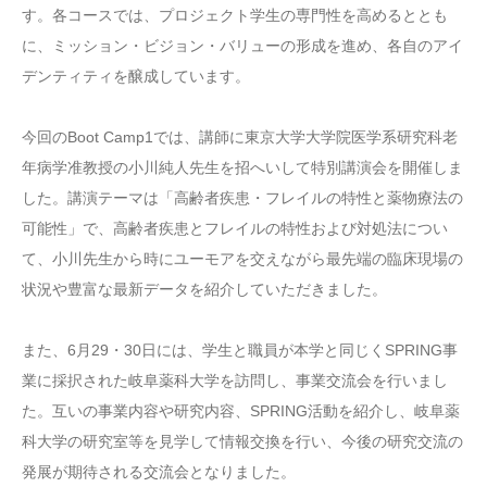
す。各コースでは、プロジェクト学生の専門性を高めるととも
に、ミッション・ビジョン・バリューの形成を進め、各自のアイ
デンティティを醸成しています。
今回のBoot Camp1では、講師に東京大学大学院医学系研究科老
年病学准教授の小川純人先生を招へいして特別講演会を開催しま
した。講演テーマは「高齢者疾患・フレイルの特性と薬物療法の
可能性」で、高齢者疾患とフレイルの特性および対処法につい
て、小川先生から時にユーモアを交えながら最先端の臨床現場の
状況や豊富な最新データを紹介していただきました。
また、6月29・30日には、学生と職員が本学と同じくSPRING事
業に採択された岐阜薬科大学を訪問し、事業交流会を行いまし
た。互いの事業内容や研究内容、SPRING活動を紹介し、岐阜薬
科大学の研究室等を見学して情報交換を行い、今後の研究交流の
発展が期待される交流会となりました。