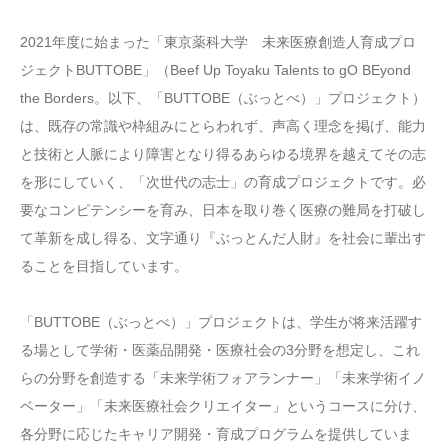
2021年度に始まった「東京薬科大学 未来医療創造人育成プロ
ジェクトBUTTOBE」（Beef Up Toyaku Talents to gO BEyond
the Borders。以下、「BUTTOBE（ぶっとべ）」プロジェクト）
は、既存の常識や枠組みにとらわれず、声高く理念を掲げ、能力
と技術と人脈により障害となり得るあらゆる境界を越えてその志
を形にしていく、「次世代の志士」の育成プロジェクトです。必
要なコンピテンシーを育み、日本を取り巻く医療の難局を打破し
て革新を成し得る、文字通り『ぶっとんだ人財』を社会に輩出す
ることを目指しています。
「BUTTOBE（ぶっとべ）」プロジェクトは、学生が将来活躍す
る場として学術・医薬品開発・医療社会の3分野を想定し、これ
らの分野を創造する「未来学術フォアランナー」「未来学術イノ
ベーター」「未来医療社会クリエイター」というコースに分け、
各分野に応じたキャリア開発・育成プログラムを提供していま