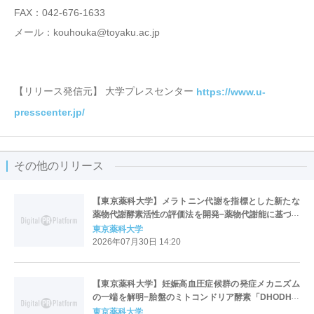
FAX：042-676-1633
メール：kouhouka@toyaku.ac.jp
【リリース発信元】 大学プレスセンター
https://www.u-
presscenter.jp/
その他のリリース
【東京薬科大学】メラトニン代謝を指標とした新たな
薬物代謝酵素活性の評価法を開発−薬物代謝能に基づく
個別化医療への応用に期待−
東京薬科大学
2026年07月30日 14:20
【東京薬科大学】妊娠高血圧症候群の発症メカニズム
の一端を解明−胎盤のミトコンドリア酵素「DHODH」
の低下が細胞膜をかたくし、胎盤形成に必須の細胞融
東京薬科大学