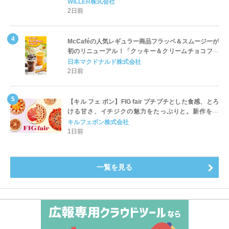
WILLER株式会社
2日前
McCaféの人気レギュラー商品フラッペ＆スムージーが
初のリニューアル！「クッキー＆クリームチョコフラ
ッペ」「マンゴースムージー」8月5日（水）から販売
日本マクドナルド株式会社
開始
2日前
【キル フェ ボン】FIG fair プチプチとした食感、とろ
ける甘さ、イチジクの魅力をたっぷりと。新作を含
め、イチジク尽くしの全4種が登場8月20日（木）スタ
キルフェボン株式会社
ート
1日前
一覧を見る