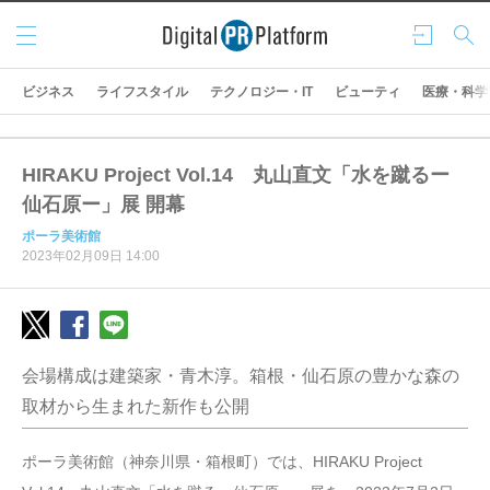
メニ
ログ
検索
ュー
イン
ビジネス
ライフスタイル
テクノロジー・IT
ビューティ
医療・科学
HIRAKU Project Vol.14 丸山直文「水を蹴るー
仙石原ー」展 開幕
ポーラ美術館
2023年02月09日 14:00
会場構成は建築家・青木淳。箱根・仙石原の豊かな森の
取材から生まれた新作も公開
ポーラ美術館（神奈川県・箱根町）では、HIRAKU Project