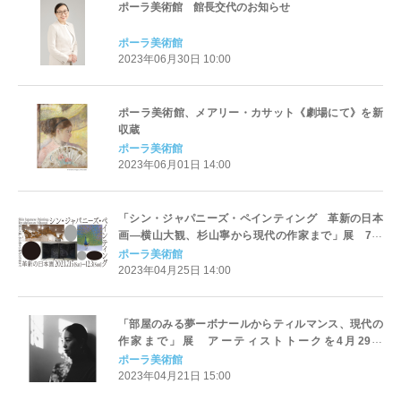
ポーラ美術館 館長交代のお知らせ
ポーラ美術館
2023年06月30日 10:00
ポーラ美術館、メアリー・カサット《劇場にて》を新
収蔵
ポーラ美術館
2023年06月01日 14:00
「シン・ジャパニーズ・ペインティング 革新の日本
画―横山大観、杉山寧から現代の作家まで」展 7月
15日（土）より開幕
ポーラ美術館
2023年04月25日 14:00
「部屋のみる夢ーボナールからティルマンス、現代の
作家まで」展 アーティストトークを4月29日
（土）、5月20日（土）に開催
ポーラ美術館
2023年04月21日 15:00