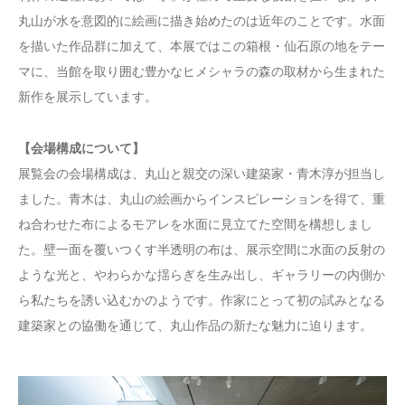
丸山が水を意図的に絵画に描き始めたのは近年のことです。水面
を描いた作品群に加えて、本展ではこの箱根・仙石原の地をテー
マに、当館を取り囲む豊かなヒメシャラの森の取材から生まれた
新作を展示しています。
【会場構成について】
展覧会の会場構成は、丸山と親交の深い建築家・青木淳が担当し
ました。青木は、丸山の絵画からインスピレーションを得て、重
ね合わせた布によるモアレを水面に見立てた空間を構想しまし
た。壁一面を覆いつくす半透明の布は、展示空間に水面の反射の
ような光と、やわらかな揺らぎを生み出し、ギャラリーの内側か
ら私たちを誘い込むかのようです。作家にとって初の試みとなる
建築家との協働を通じて、丸山作品の新たな魅力に迫ります。