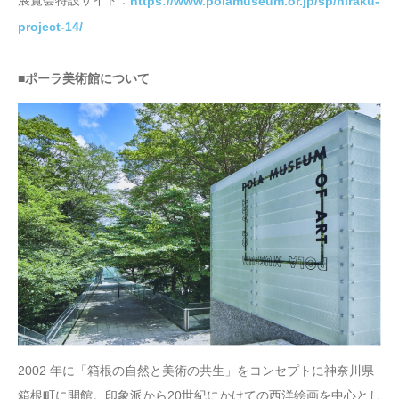
展覧会特設サイト：
https://www.polamuseum.or.jp/sp/hiraku-
project-14/
■ポーラ美術館について
2002 年に「箱根の自然と美術の共生」をコンセプトに神奈川県
箱根町に開館。印象派から20世紀にかけての西洋絵画を中心とし