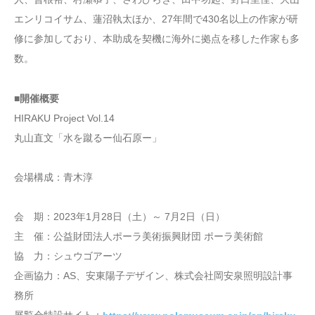
エンリコイサム、蓮沼執太ほか、27年間で430名以上の作家が研
修に参加しており、本助成を契機に海外に拠点を移した作家も多
数。
■開催概要
HIRAKU Project Vol.14
丸山直文「水を蹴るー仙石原ー」
会場構成：青木淳
会 期：2023年1月28日（土）～ 7月2日（日）
主 催：公益財団法人ポーラ美術振興財団 ポーラ美術館
協 力：シュウゴアーツ
企画協力：AS、安東陽子デザイン、株式会社岡安泉照明設計事
務所