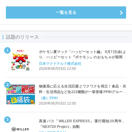
一覧を見る
話題のリリース
ポケモン夏マック「ハッピーセット編」 8月7日(金)よ
り、ハッピーセット『ポケモン』のおもちゃが期間限
定登場
日本マクドナルド株式会社
2026年08月03日 12:00
物価高に応える生活応援とワクワクを両立！食品・衣
料・生活用品など全222種類が一挙登場 PPIHグループ
「夏福袋」＆セール 8月6日(木)より順次スタート
（株）PPIH
2026年08月03日 12:00
高速バス「WILLER EXPRESS」運行開始20周年、
「NEXT20 Project」始動