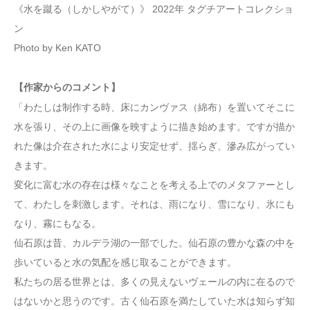
《水を蹴る（しかしやがて）》 2022年 タグチアートコレクショ
ン
Photo by Ken KATO
【作家からのコメント】
「わたしは制作する時、床にカンヴァス（綿布）を置いてそこに
水を張り、その上に画像を映すように描き始めます。ですが描か
れた像は介在された水により安定せず、揺らぎ、滲み広がってい
きます。
変化に富む水の存在は様々なことを考える上でのメタファーとし
て、わたしを刺激します。それは、雨になり、雪になり、氷にも
なり、霧にもなる。
仙石原は昔、カルデラ湖の一部でした。仙石原の豊かな森の中を
歩いていると水の気配を感じ取ることができます。
私たちの居る世界とは、多くの見えないヴェールの内に在るので
はないかと思うのです。古く仙石原を満たしていた水は知らず知