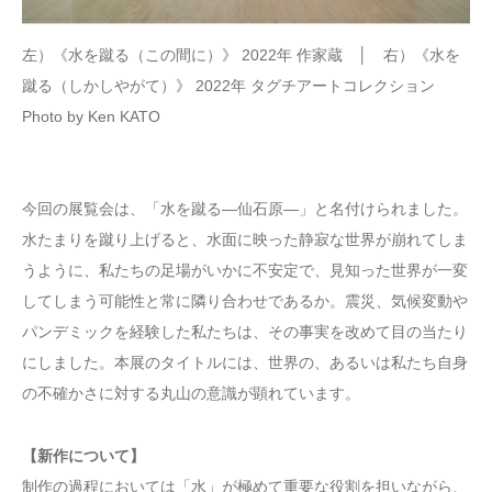
左）《水を蹴る（この間に）》 2022年 作家蔵 │ 右）《水を
蹴る（しかしやがて）》 2022年 タグチアートコレクション
Photo by Ken KATO
今回の展覧会は、「水を蹴る―仙石原―」と名付けられました。
水たまりを蹴り上げると、水面に映った静寂な世界が崩れてしま
うように、私たちの足場がいかに不安定で、見知った世界が一変
してしまう可能性と常に隣り合わせであるか。震災、気候変動や
パンデミックを経験した私たちは、その事実を改めて目の当たり
にしました。本展のタイトルには、世界の、あるいは私たち自身
の不確かさに対する丸山の意識が顕れています。
【新作について】
制作の過程においては「水」が極めて重要な役割を担いながら、