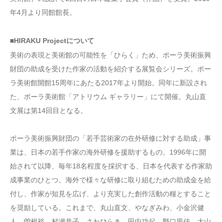
年4月より同館館長。
■HIRAKU Projectについて
美術の表現と美術館の可能性を「ひらく」ため、ポーラ美術振興
財団の助成を受けた作家の活動を紹介する展覧会シリーズ。ポー
ラ美術館開館15周年にあたる2017年より開始。同年に新設され
た、ポーラ美術館「アトリウム ギャラリー」にて開催。丸山直
文展は第14回目となる。
ポーラ美術振興財団の「若手芸術家の在外研修に対する助成」事
業は、日本の若手作家の海外研修を援助するもの。1996年に開
始されて以降、毎年18名程度を採択する、日本を代表する作家助
成事業のひとつ。海外で様々な研修に取り組むための助成金を給
付し、作家が知見を広げ、より充実した創作活動の糧とすること
を奨励している。これまで、丸山直文、やなぎみわ、小金沢健
人、曽根裕、村瀬恭子、さわひらき、田中功起、野口里佳、大山