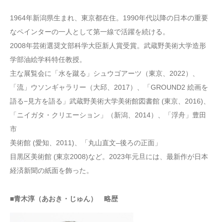
1964年新潟県生まれ、東京都在住。1990年代以降の日本の重要
なペインターの一人として第一線で活躍を続ける。
2008年芸術選奨文部科学大臣新人賞受賞。武蔵野美術大学造形
学部油絵学科特任教授。
主な展覧会に「水を蹴る」シュウゴアーツ（東京、2022）、
「流」ウソンギャラリー（大邱、2017）、「GROUND2 絵画を
語る−⾒⽅を語る」武蔵野美術⼤学美術館図書館 (東京、2016)、
「ニイガタ・クリエーション」（新潟、2014）、「浮舟」豊田
市
美術館 (愛知、2011)、「丸山直文–後ろの正面」
目黒区美術館 (東京2008)など。2023年元旦には、最新作が日本
経済新聞の紙面を飾った。
■青木淳（あおき・じゅん） 略歴