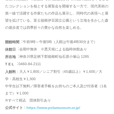
たコレクションを核とする展覧会を開催する一方で、現代美術の
第一線で活躍する作家たちの作品も展示し、同時代の表現へと展
望を拡げている。富士箱根伊豆国立公園という立地を生かした森
の遊歩道では四季折々の豊かな自然を楽しめる。
︓午前9時～午後5時（入館は午後4時30分まで）
開館時間
︓会期中無休 ※悪天候による臨時休館あり
休館⽇
︓神奈川県⾜柄下郡箱根町仙⽯原⼩塚⼭ 1285
所在地
︓0460-84-2111
T E L
：大人￥1,800／シニア割引（65歳以上）￥1,600／大
入館料
学・高校生￥1,300
中学生以下無料／障害者手帳をお持ちのご本人及び付添者（1名
まで）￥1,000
※すべて税込 団体割引あり
：
公式サイト
https://www.polamuseum.or.jp/