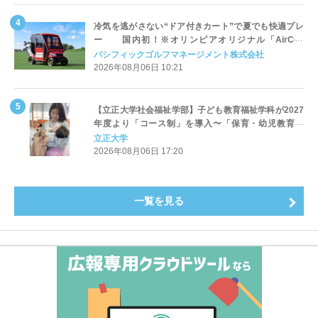
冷気を逃がさない“ドア付きカート”で夏でも快適プレ
ー 国内初！※オリンピアオリジナル「AirCon
Cart（エアコンカート）」導入 | ＰＧＭ
パシフィックゴルフマネージメント株式会社
2026年08月06日 10:21
【立正大学社会福祉学部】子ども教育福祉学科が2027
年度より「コース制」を導入〜「保育・幼児教育」
「初等教育」「子ども心理」の3コースを新設し、目指
立正大学
すキャリアと学びを明確化〜
2026年08月06日 17:20
一覧を見る