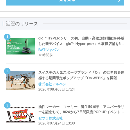
話題のリリース
glo™ HYPERシリーズ初、自動・高速加熱機能を搭載
した新デバイス「glo™ Hyper pro+」の取扱店舗を8月
17日より全国へ拡大
BATジャパン
18時間前
スイス発の人気スポーツブランド「On」の世界観を体
感する期間限定ポップアップ「On WEEK」を開催
株式会社アルペン
2026年08月03日 17:24
油性マーカー「マッキー」誕生50周年！アニバーサリ
ーを記念して、8/24から7日間限定POP UPイベントを
渋谷RAYARD MIYASHITA PARKで開催！
ゼブラ株式会社
2026年07月24日 13:00