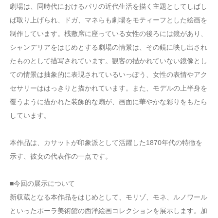
劇場は、同時代におけるパリの近代生活を描く主題としてしばし
ば取り上げられ、ドガ、マネらも劇場をモティーフとした絵画を
制作しています。桟敷席に座っている女性の後ろには鏡があり、
シャンデリアをはじめとする劇場の情景は、その鏡に映し出され
たものとして描写されています。観客の描かれていない鏡像とし
ての情景は抽象的に表現されているいっぽう、女性の表情やアク
セサリーははっきりと描かれています。また、モデルの上半身を
覆うように描かれた装飾的な扇が、画面に華やかな彩りをもたら
しています。
本作品は、カサットが印象派として活躍した1870年代の特徴を
示す、彼女の代表作の一点です。
■今回の展示について
新収蔵となる本作品をはじめとして、モリゾ、モネ、ルノワール
といったポーラ美術館の西洋絵画コレクションを展示します。加