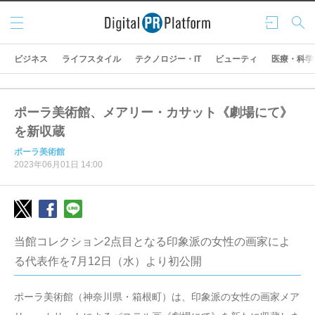
メニ
ログ
検索
ュー
イン
ビジネス
ライフスタイル
テクノロジー・IT
ビューティ
医療・科学
ポーラ美術館、メアリー・カサット《劇場にて》
を新収蔵
ポーラ美術館
2023年06月01日 14:00
当館コレクション2点目となる印象派の女性の画家によ
る代表作を7月12日（水）より初公開
ポーラ美術館（神奈川県・箱根町）は、印象派の女性の画家メア