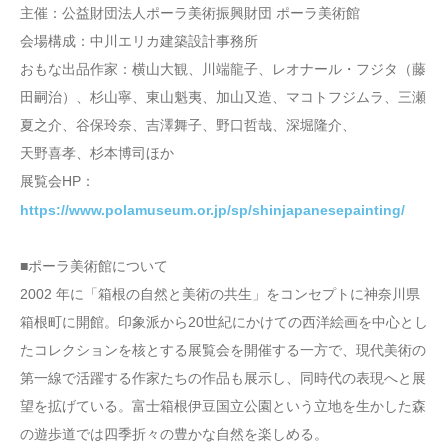
主催：公益財団法人ポーラ美術振興財団 ポーラ美術館
会場構成：中川エリカ建築設計事務所
おもな出品作家：横山大観、川端龍子、レオナール・フジタ（藤
田嗣治）、杉山寧、東山魁夷、加山又造、マコトフジムラ、三瀬
夏之介、谷保玲奈、吉澤舞子、野口哲哉、深堀隆介、
天野喜孝、杉本博司ほか
展覧会HP：
https://www.polamuseum.or.jp/sp/shinjapanesepainting/
■ポーラ美術館について
2002 年に「箱根の自然と美術の共生」をコンセプトに神奈川県
箱根町に開館。印象派から20世紀にかけての西洋絵画を中心とし
たコレクションを核とする展覧会を開催する一方で、現代美術の
第一線で活躍する作家たちの作品も展示し、同時代の表現へと展
望を拡げている。富士箱根伊豆国立公園という立地を生かした森
の遊歩道では四季折々の豊かな自然を楽しめる。