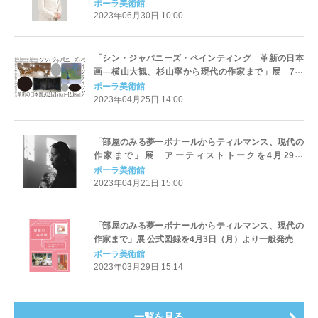
ポーラ美術館
2023年06月30日 10:00
「シン・ジャパニーズ・ペインティング 革新の日本
画―横山大観、杉山寧から現代の作家まで」展 7月
15日（土）より開幕
ポーラ美術館
2023年04月25日 14:00
「部屋のみる夢ーボナールからティルマンス、現代の
作家まで」展 アーティストトークを4月29日
（土）、5月20日（土）に開催
ポーラ美術館
2023年04月21日 15:00
「部屋のみる夢ーボナールからティルマンス、現代の
作家まで」展 公式図録を4月3日（月）より一般発売
ポーラ美術館
2023年03月29日 15:14
一覧を見る