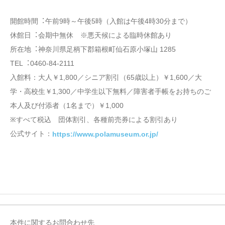
開館時間︓午前9時～午後5時（入館は午後4時30分まで）
休館⽇︓会期中無休 ※悪天候による臨時休館あり
所在地︓神奈川県⾜柄下郡箱根町仙⽯原⼩塚⼭ 1285
TEL︓0460-84-2111
入館料：大人￥1,800／シニア割引（65歳以上）￥1,600／大
学・高校生￥1,300／中学生以下無料／障害者手帳をお持ちのご
本人及び付添者（1名まで）￥1,000
※すべて税込 団体割引、各種前売券による割引あり
公式サイト：
https://www.polamuseum.or.jp/
本件に関するお問合わせ先