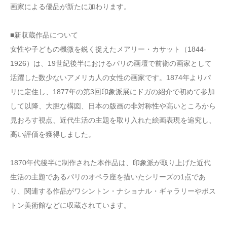
画家による優品が新たに加わります。
■新収蔵作品について
女性や子どもの機微を鋭く捉えたメアリー・カサット（1844-
1926）は、19世紀後半におけるパリの画壇で前衛の画家として
活躍した数少ないアメリカ人の女性の画家です。1874年よりパ
リに定住し、1877年の第3回印象派展にドガの紹介で初めて参加
して以降、大胆な構図、日本の版画の非対称性や高いところから
見おろす視点、近代生活の主題を取り入れた絵画表現を追究し、
高い評価を獲得しました。
1870年代後半に制作された本作品は、印象派が取り上げた近代
生活の主題であるパリのオペラ座を描いたシリーズの1点であ
り、関連する作品がワシントン・ナショナル・ギャラリーやボス
トン美術館などに収蔵されています。