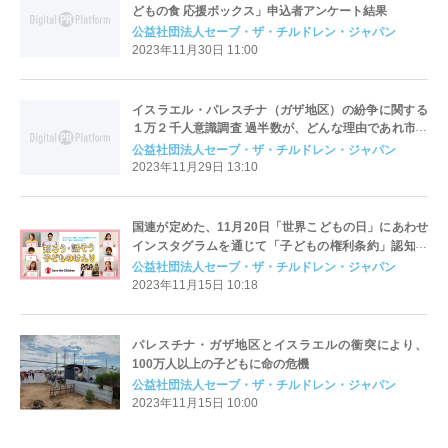
どもの食 応援ボックス」申込者アンケート結果
公益社団法人セーブ・ザ・チルドレン・ジャパン
2023年11月30日 11:00
イスラエル・パレスチナ（ガザ地区）の紛争に関する
１万２千人意識調査 過半数が、どんな理由であれ市民
を紛争に巻き込むことに反対 日本政府に対して「一刻
公益社団法人セーブ・ザ・チルドレン・ジャパン
も早い停戦に向けた外交努力」を期待
2023年11月29日 13:10
国連が定めた、11月20日「世界こどもの日」にあわせ
インスタグラムを通じて「子どもの権利条約」認知促
進へ ディーン・フジオカさん、渡辺満里奈さん、鈴木
公益社団法人セーブ・ザ・チルドレン・ジャパン
亜美さんら著名人21人が条約を動画で紹介
2023年11月15日 10:18
パレスチナ・ガザ地区とイスラエルの衝突により、
100万人以上の子どもに命の危機
公益社団法人セーブ・ザ・チルドレン・ジャパン
2023年11月15日 10:00