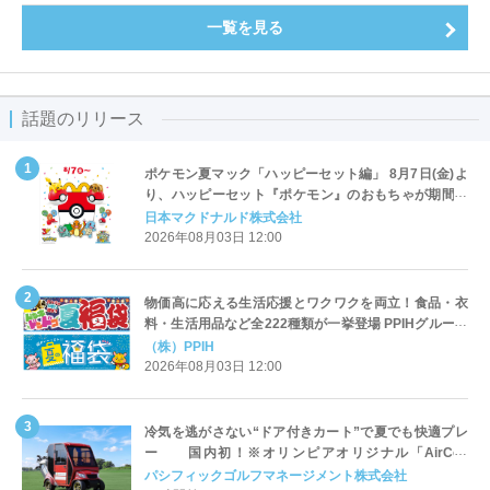
一覧を見る
話題のリリース
ポケモン夏マック「ハッピーセット編」 8月7日(金)よ
り、ハッピーセット『ポケモン』のおもちゃが期間限
定登場
日本マクドナルド株式会社
2026年08月03日 12:00
物価高に応える生活応援とワクワクを両立！食品・衣
料・生活用品など全222種類が一挙登場 PPIHグループ
「夏福袋」＆セール 8月6日(木)より順次スタート
（株）PPIH
2026年08月03日 12:00
冷気を逃がさない“ドア付きカート”で夏でも快適プレ
ー 国内初！※オリンピアオリジナル「AirCon
Cart（エアコンカート）」導入 | ＰＧＭ
パシフィックゴルフマネージメント株式会社