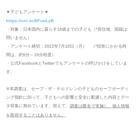
▼子どもアンケート▼
https://onl.sc/6FvwLyB
・対象：日本国内に暮らす18歳までの子ども（*居住地、国籍は
問いません）
・アンケート締切：2022年7月18日（月） （*回答にかかる時
間は、約5分～15分程度）
・公式FacebookとTwitterでもアンケートの呼びかけをしていま
す。
※本調査は、セーブ・ザ・チルドレンの子どものセーフガーディ
ング指針に則って、子どもへの影響と安全に配慮した内容とデー
タ収集に努めています。加えて、
調査は匿名で実施し、個人情報
を取得することはありません。