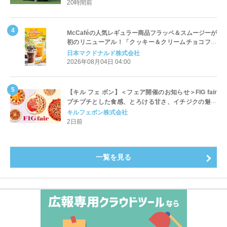
20時間前
McCaféの人気レギュラー商品フラッペ＆スムージーが
初のリニューアル！「クッキー＆クリームチョコフラ
ッペ」「マンゴースムージー」8月5日（水）から販売
日本マクドナルド株式会社
開始
2026年08月04日 04:00
【キル フェ ボン】＜フェア開催のお知らせ＞FIG fair
プチプチとした食感、とろける甘さ、イチジクの魅力
をたっぷりと。新作を含め、イチジク尽くしの全4種が
キルフェボン株式会社
登場8月20日（木）スタート
2日前
一覧を見る