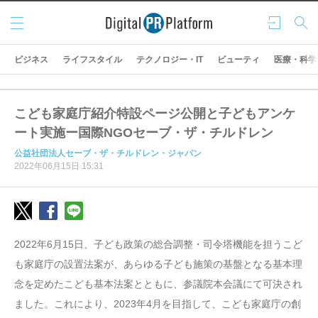
メニ
ログ
検索
ュー
イン
ビジネス
ライフスタイル
テクノロジー・IT
ビューティ
医療・科学
こども家庭庁紹介特設ページ公開と子どもアンケ
ート実施ー国際NGOセーブ・ザ・チルドレン
公益社団法人セーブ・ザ・チルドレン・ジャパン
2022年06月15日 15:31
2022年6月15日、子ども政策の総合調整・司令塔機能を担うこど
も家庭庁の設置法案が、あらゆる子ども施策の基盤となる基本理
念を定めたこども基本法案とともに、参議院本会議にて可決され
ました。これにより、2023年4月を目指して、こども家庭庁の創