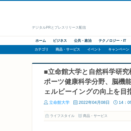
デジタルPRとプレスリリース配信
ホーム
ビジネス
公共・政治
テクノロジー・IT
カテゴリ
商品・サービス
イベント
キャンペーン
■立命館大学と自然科学研究
ポーツ健康科学分野、脳機
ェルビーイングの向上を目
立命館大学
2022年04月08日
14：0
ライフスタイル
商品・サービス