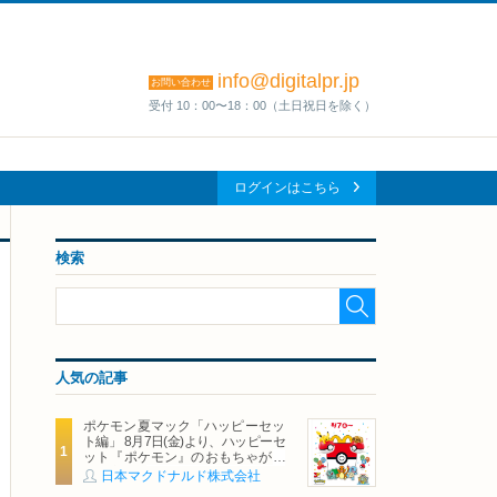
info@digitalpr.jp
お問い合わせ
受付 10：00〜18：00（土日祝日を除く）
ログインはこちら
検索
人気の記事
ポケモン夏マック「ハッピーセッ
ト編」 8月7日(金)より、ハッピーセ
ット『ポケモン』のおもちゃが期
間限定登場
日本マクドナルド株式会社