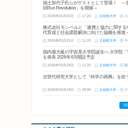
福士加代子氏らがゲストとして登場！ ～
回Run Revolution」を開催～
2026年04月02日
17:20
立命館大学
ス
株式会社モンベルと「連携と協力に関する
代育成と社会課題解決に向けた協働を推進
2026年03月31日
11:20
立命館大学
テ
国内最大級の宇宙系大学院誕生へ 大学院
を発表 2028年4月開設予定
2026年03月24日
11:20
立命館大学
医
次世代研究大学として『科学の再興』を担う
2026年03月19日
20:09
立命館大学
テ
関