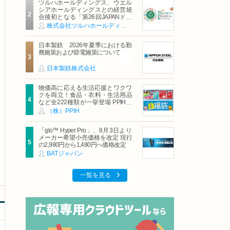
ツルハホールディングス、ウエル
シアホールディングスとの経営統
合後初となる「第26回JAPANドラ
ッグストアショー」に出展
株式会社ツルハホールディングス
日本製鉄 2026年夏季における勤
務施策および節電施策について
日本製鉄株式会社
物価高に応える生活応援とワクワ
クを両立！食品・衣料・生活用品
など全222種類が一挙登場 PPIHグ
ループ「夏福袋」＆セール 8月6日
（株）PPIH
(木)より順次スタート
「glo™ Hyper Pro」、8月3日より
メーカー希望小売価格を改定 現行
の2,980円から1,480円へ価格改定
BATジャパン
一覧を見る