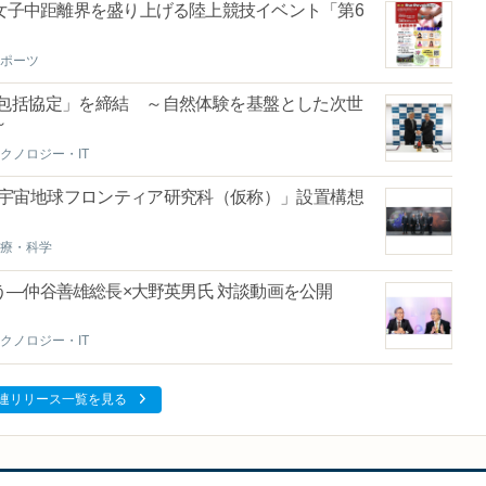
女子中距離界を盛り上げる陸上競技イベント「第6
ポーツ
包括協定」を締結 ～自然体験を基盤とした次世
～
クノロジー・IT
「宇宙地球フロンティア研究科（仮称）」設置構想
療・科学
―仲谷善雄総長×大野英男氏 対談動画を公開
クノロジー・IT
連リリース一覧を見る