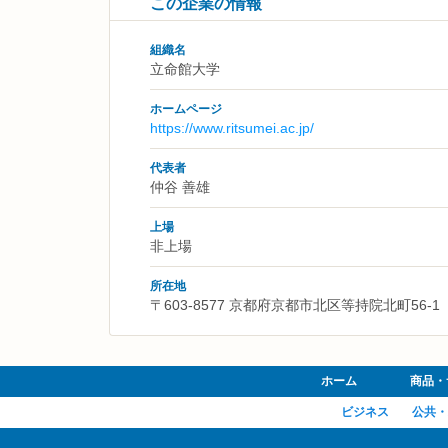
この企業の情報
組織名
立命館大学
ホームページ
https://www.ritsumei.ac.jp/
代表者
仲谷 善雄
上場
非上場
所在地
〒603-8577 京都府京都市北区等持院北町56-1
ホーム
商品・
ビジネス
公共・