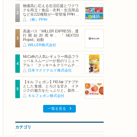
物価高に応える生活応援とワクワ
クを両立！食品・衣料・生活用品
など全222種類が一挙登場 PPIHグ
ループ「夏福袋」＆セール 8月6日
（株）PPIH
(木)より順次スタート
高速バス「WILLER EXPRESS」運
行開始20周年、「NEXT20
Project」始動
WILLER株式会社
McCaféの人気レギュラー商品フラ
ッペ＆スムージーが初のリニュー
アル！「クッキー＆クリームチョ
コフラッペ」「マンゴースムージ
日本マクドナルド株式会社
ー」8月5日（水）から販売開始
【キル フェ ボン】FIG fair プチプチ
とした食感、とろける甘さ、イチ
ジクの魅力をたっぷりと。新作を
含め、イチジク尽くしの全4種が登
キルフェボン株式会社
場8月20日（木）スタート
一覧を見る
カテゴリ