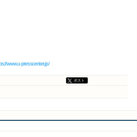
tps://www.u-presscenter.jp/
ポスト