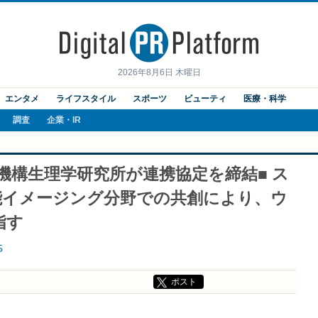
2026年8月6日 木曜日
エンタメ
ライフスタイル
スポーツ
ビューティ
医療・科学
調査
企業・IR
機構生理学研究所が連携協定を締結■ ス
能イメージング分野での共創により、ウ
指す
5
ポスト