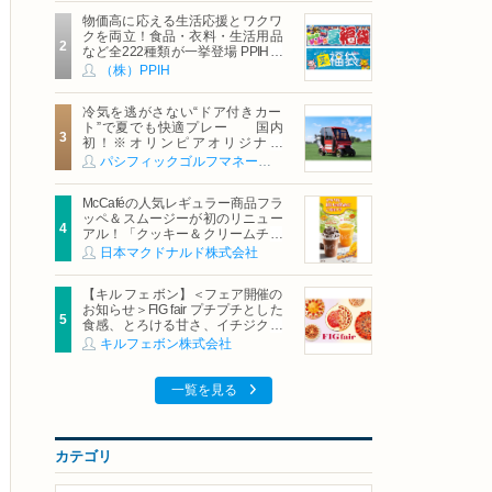
物価高に応える生活応援とワクワ
クを両立！食品・衣料・生活用品
など全222種類が一挙登場 PPIHグ
ループ「夏福袋」＆セール 8月6日
（株）PPIH
(木)より順次スタート
冷気を逃がさない“ドア付きカー
ト”で夏でも快適プレー 国内
初！※オリンピアオリジナル
「AirCon Cart（エアコンカー
パシフィックゴルフマネージメント株式会社
ト）」導入 | ＰＧＭ
McCaféの人気レギュラー商品フラ
ッペ＆スムージーが初のリニュー
アル！「クッキー＆クリームチョ
コフラッペ」「マンゴースムージ
日本マクドナルド株式会社
ー」8月5日（水）から販売開始
【キル フェ ボン】＜フェア開催の
お知らせ＞FIG fair プチプチとした
食感、とろける甘さ、イチジクの
魅力をたっぷりと。新作を含め、
キルフェボン株式会社
イチジク尽くしの全4種が登場8月
20日（木）スタート
一覧を見る
カテゴリ