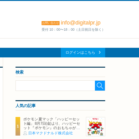
info@digitalpr.jp
お問い合わせ
受付 10：00〜18：00（土日祝日を除く）
ログインはこちら
検索
人気の記事
ポケモン夏マック「ハッピーセッ
ト編」 8月7日(金)より、ハッピーセ
ット『ポケモン』のおもちゃが期
間限定登場
日本マクドナルド株式会社