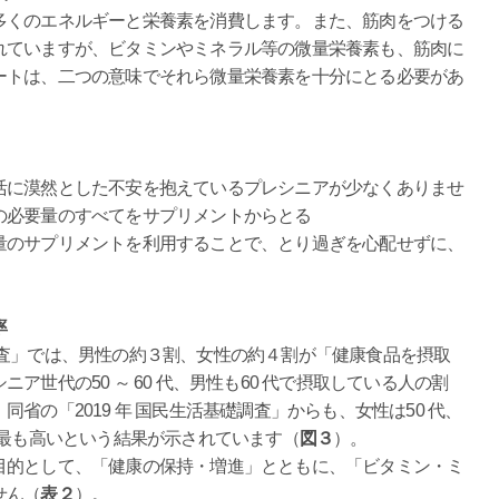
くのエネルギーと栄養素を消費します。また、筋肉をつける
れていますが、ビタミンやミネラル等の微量栄養素も、筋肉に
ートは、二つの意味でそれら微量栄養素を十分にとる必要があ
に漠然とした不安を抱えているプレシニアが少なくありませ
の必要量のすべてをサプリメントからとる
量のサプリメントを利用することで、とり過ぎを心配せずに、
率
査」では、男性の約３割、女性の約４割が「健康食品を摂取
世代の50 ～ 60 代、男性も60 代で摂取している人の割
同省の「2019 年 国民生活基礎調査」からも、女性は50 代、
が最も高いという結果が示されています（
図３
）。
的として、「健康の保持・増進」とともに、「ビタミン・ミ
せん（
表２
）。