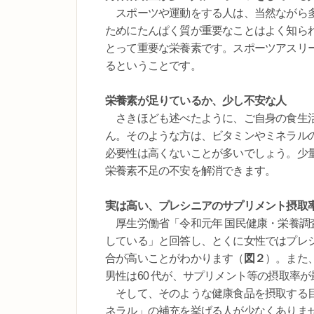
スポーツや運動をする人は、当然ながら多
ためにたんぱく質が重要なことはよく知ら
とって重要な栄養素です。スポーツアスリ
るということです。
栄養素が足りているか、少し不安な人
さきほども述べたように、ご自身の食生活
ん。そのような方は、ビタミンやミネラル
必要性は高くないことが多いでしょう。少
栄養素不足の不安を解消できます。
実は高い、プレシニアのサプリメント摂取
厚生労働省「令和元年 国民健康・栄養調
している」と回答し、とくに女性ではプレシニア
合が高いことがわかります（
図２
）。また、
男性は60 代が、サプリメント等の摂取率
そして、そのような健康食品を摂取する目
ネラル」の補充を挙げる人が少なくありま