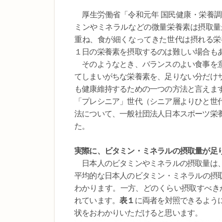
厚生労働省「令和元年 国民健康・栄養調
ミンやミネラルなどの微量栄養素は摂取量
重ね、食が細くなってきた世代は摂れる栄
１日の栄養素を摂取するのは難しい場合も
そのようなとき、バランスのよい食事を意
てしまいがちな栄養素を、足りない分だけ
も健康維持するための一つの方法と言えま
「プレシニア」世代（シニア層よりひと世
法について、一般社団法人日本スポーツ栄
た。
実際に、ビタミン・ミネラルの摂取量が足
日本人のビタミンやミネラルの摂取量は
平均的な日本人のビタミン・ミネラルの摂
わかります。一方、どのくらい摂取すべきか
れています。
表１
に両者を対照できるよう
状をおわかりいただけると思います。