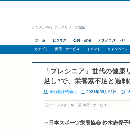
デジタルPRとプレスリリース配信
ホーム
ビジネス
公共・政治
テクノロジー・IT
カテゴリ
商品・サービス
イベント
キャンペーン
「プレシニア」世代の健康
足し”で、栄養素不足と過剰
味の素株式会社
2021年09月01日
1
ライフスタイル
商品・サービス
～日本スポーツ栄養協会 鈴木志保子