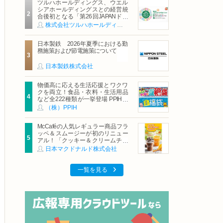
ツルハホールディングス、ウエル
シアホールディングスとの経営統
合後初となる「第26回JAPANドラ
ッグストアショー」に出展
株式会社ツルハホールディングス
日本製鉄 2026年夏季における勤
務施策および節電施策について
日本製鉄株式会社
物価高に応える生活応援とワクワ
クを両立！食品・衣料・生活用品
など全222種類が一挙登場 PPIHグ
ループ「夏福袋」＆セール 8月6日
（株）PPIH
(木)より順次スタート
McCaféの人気レギュラー商品フラ
ッペ＆スムージーが初のリニュー
アル！「クッキー＆クリームチョ
コフラッペ」「マンゴースムージ
日本マクドナルド株式会社
ー」8月5日（水）から販売開始
一覧を見る