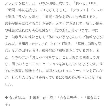
／ラジオを聴く」と、71%が回答。次いで、「食べる」68％、
「新聞・雑誌を読む」53％となりました。【グラフ１】「テレビ
を観る／ラジオを聴く」「新聞・雑誌を読む」を合算すると、
86%が情報に接することを好み、メディアを通じて、新しい情報
や社会の流れに好奇心旺盛な100歳の様子が分かります。中に
は、健康長寿の秘訣として『体に良い事などのテレビ情報などが
あれば、番組表に○をつけて、欠かさず観る』『毎日、新聞を読
む』などの回答もあり、積極的に情報収集をしている方も。ま
た、49%の方が「おしゃべりをする」ことが好きと回答してお
り、周りの人とコミュニケーションを楽しんでいるようです。世
間の出来事に興味を持ち、周囲とのコミュニケーションを好むな
ど、社会とのつながりを持っている100歳の姿が明らかになりま
した。
◆ 食の好みは「お米派」が主流／「肉食系男子」・「草食系女
子」