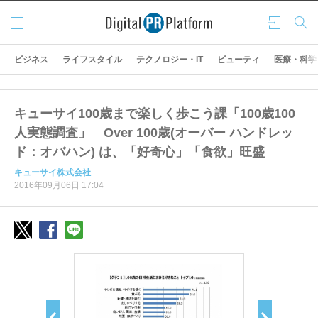
メニ
ログ
検索
ュー
イン
ビジネス
ライフスタイル
テクノロジー・IT
ビューティ
医療・科学
キューサイ100歳まで楽しく歩こう課「100歳100
人実態調査」 Over 100歳(オーバー ハンドレッ
ド：オバハン) は、「好奇心」「食欲」旺盛
キューサイ株式会社
2016年09月06日 17:04