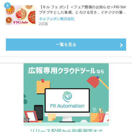
【キル フェ ボン】＜フェア開催のお知らせ＞FIG fair
プチプチとした食感、とろける甘さ、イチジクの魅力
をたっぷりと。新作を含め、イチジク尽くしの全4種が
キルフェボン株式会社
登場8月20日（木）スタート
2日前
一覧を見る