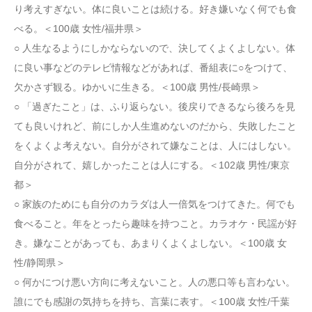
り考えすぎない。体に良いことは続ける。好き嫌いなく何でも食
べる。＜100歳 女性/福井県＞
○ 人生なるようにしかならないので、決してくよくよしない。体
に良い事などのテレビ情報などがあれば、番組表に○をつけて、
欠かさず観る。ゆかいに生きる。＜100歳 男性/長崎県＞
○ 「過ぎたこと」は、ふり返らない。後戻りできるなら後ろを見
ても良いけれど、前にしか人生進めないのだから、失敗したこと
をくよくよ考えない。自分がされて嫌なことは、人にはしない。
自分がされて、嬉しかったことは人にする。＜102歳 男性/東京
都＞
○ 家族のためにも自分のカラダは人一倍気をつけてきた。何でも
食べること。年をとったら趣味を持つこと。カラオケ・民謡が好
き。嫌なことがあっても、あまりくよくよしない。＜100歳 女
性/静岡県＞
○ 何かにつけ悪い方向に考えないこと。人の悪口等も言わない。
誰にでも感謝の気持ちを持ち、言葉に表す。＜100歳 女性/千葉