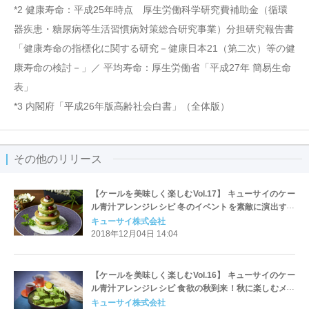
*2 健康寿命：平成25年時点 厚生労働科学研究費補助金（循環
器疾患・糖尿病等生活習慣病対策総合研究事業）分担研究報告書
「健康寿命の指標化に関する研究－健康日本21（第二次）等の健
康寿命の検討－」／ 平均寿命：厚生労働省「平成27年 簡易生命
表」
*3 内閣府「平成26年版高齢社会白書」（全体版）
その他のリリース
【ケールを美味しく楽しむVol.17】 キューサイのケー
ル青汁アレンジレシピ 冬のイベントを素敵に演出する
メニュー特集
キューサイ株式会社
2018年12月04日 14:04
【ケールを美味しく楽しむVol.16】 キューサイのケー
ル青汁アレンジレシピ 食欲の秋到来！秋に楽しむメニ
ュー特集
キューサイ株式会社