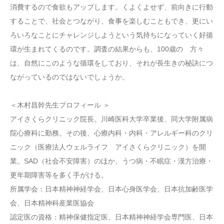
消費するので食欲もアップします。くよくよせず、前向きに行動
することで、社会とつながり、食事を楽しむこともでき、更にい
ろいろなことにチャレンジしようという気持ちになっていく好循
環が生まれてくるのです。調査の結果からも、100歳の 方々
は、自然にこのような循環をしており、それが長生きの秘訣につ
ながっているのではないでしょうか。
＜木村昌幹先生プロフィール ＞
アイさくらクリニック院長。川崎医科大学卒業後、同大学附属病
院心療科に勤務。その後、心療内科・内科・アレルギー科のクリ
ニック（医療法人ウェルライフ アイさくらクリニック）を開
業。SAD（社会不安障害）のほか、うつ病・不眠症・漢方治療・
更年期障害等を多く手がける。
所属学会：日本精神神経学会、日本心身医学会、日本抗加齢医学
会、日本精神科産業医協会
認定医の資格：精神保健指定医、日本精神神経学会専門医、日本