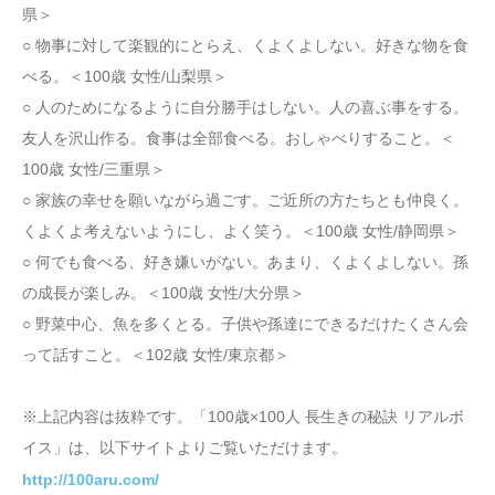
県＞
○ 物事に対して楽観的にとらえ、くよくよしない。好きな物を食
べる。＜100歳 女性/山梨県＞
○ 人のためになるように自分勝手はしない。人の喜ぶ事をする。
友人を沢山作る。食事は全部食べる。おしゃべりすること。＜
100歳 女性/三重県＞
○ 家族の幸せを願いながら過ごす。ご近所の方たちとも仲良く。
くよくよ考えないようにし、よく笑う。＜100歳 女性/静岡県＞
○ 何でも食べる、好き嫌いがない。あまり、くよくよしない。孫
の成長が楽しみ。＜100歳 女性/大分県＞
○ 野菜中心、魚を多くとる。子供や孫達にできるだけたくさん会
って話すこと。＜102歳 女性/東京都＞
※上記内容は抜粋です。「100歳×100人 長生きの秘訣 リアルボ
イス」は、以下サイトよりご覧いただけます。
http://100aru.com/