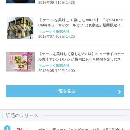
2018年09月19日 14:38
【ケールを美味しく楽しむVol.15】 「Q’SAI Kale
Cafe(キューサイケールカフェ)表参道」期間限定イベ
ントで好評！ケールのアレンジメニュー
キューサイ株式会社
2018年07月03日 14:25
【ケールを美味しく楽しむVol.14】キューサイのケー
ル青汁アレンジレシピ 梅雨におうち時間を楽しむスウ
ィーツ特集
キューサイ株式会社
2018年05月29日 14:00
一覧を見る
話題のリリース