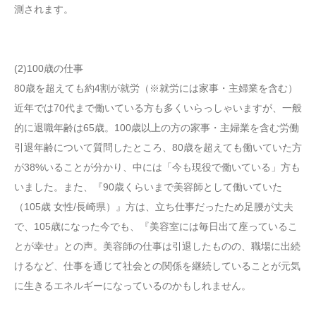
測されます。
(2)100歳の仕事
80歳を超えても約4割が就労（※就労には家事・主婦業を含む）
近年では70代まで働いている方も多くいらっしゃいますが、一般
的に退職年齢は65歳。100歳以上の方の家事・主婦業を含む労働
引退年齢について質問したところ、80歳を超えても働いていた方
が38%いることが分かり、中には「今も現役で働いている」方も
いました。また、『90歳くらいまで美容師として働いていた
（105歳 女性/長崎県）』方は、立ち仕事だったため足腰が丈夫
で、105歳になった今でも、『美容室には毎日出て座っているこ
とが幸せ』との声。美容師の仕事は引退したものの、職場に出続
けるなど、仕事を通じて社会との関係を継続していることが元気
に生きるエネルギーになっているのかもしれません。