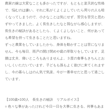
農家の嫁は大変なことも多かったですが、もともと楽天的な性格
で、悩むのは嫌い。それに私がくよくよしていたら周りの人も暗
くなってしまうので、小さなことは気にせず、苦労を苦労と思わ
ずやってきました。よく長生きしたなと我ながら感心しますが、
長生きの秘訣があるとしたら、くよくよしないこと、何があって
も希望を持って生きることだと思いますね。
ずっと農業をしていましたから、身体を動かすことは苦になりま
せん。今も毎日、雨戸の開け閉めや庭の草取りをしています。足
腰は丈夫、痛いところもありませんよ。３度の食事もきちんとお
いしくいただいています。子どもも孫もよく遊びに来てくれます
し、今の暮らしはのん気で気楽。今が一番幸せだと思って過ごし
ています。
【100歳×100人 長生きの秘訣 リアルボイス】
○ 色々な事があったけれど今日一日を大事に生きる。何事もあま