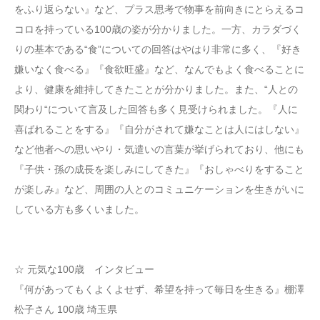
をふり返らない』など、プラス思考で物事を前向きにとらえるコ
コロを持っている100歳の姿が分かりました。一方、カラダづく
りの基本である“食”についての回答はやはり非常に多く、『好き
嫌いなく食べる』『食欲旺盛』など、なんでもよく食べることに
より、健康を維持してきたことが分かりました。また、“人との
関わり“について言及した回答も多く見受けられました。『人に
喜ばれることをする』『自分がされて嫌なことは人にはしない』
など他者への思いやり・気遣いの言葉が挙げられており、他にも
『子供・孫の成長を楽しみにしてきた』『おしゃべりをすること
が楽しみ』など、周囲の人とのコミュニケーションを生きがいに
している方も多くいました。
☆ 元気な100歳 インタビュー
『何があってもくよくよせず、希望を持って毎日を生きる』棚澤
松子さん 100歳 埼玉県