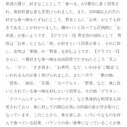
前述の通り、好きなこととして「食べる」が2番目に多く回答さ
れ、食欲旺盛な姿も見受けられました。また、100歳以上の方の
好きな食べ物をたずねたところ、男女ともに「お米」がとても好
きであることが分かりました。麺やパンと比べても圧倒的に「お
米派」が多いようです。【グラフ2・3】男女別の傾向として、男
性は「お米」とともに「肉」が好きという回答が多く、それに対
し、女性は「果物」や「野菜」を好むようです。【グラフ2・3】
さらに、一番好きな食べ物を自由回答でたずねたところ「天ぷ
ら」「カツ」「すき焼き」「お寿司」など、いわゆる“ご馳走”と
いわれるものが多く挙げられました。また一方で、「酢の物」
「昆布」「納豆」「豆腐」「ヨーグルト」「野菜」など、体に良
いとされている食べ物を好むという回答も。その他「グラタン」
「クリームシチュー」「マーボーナス」など具体的な料理名も回
答されており、食に対しての関心が高い100歳の姿が浮き彫りに
なっています。このことから、食を楽しみ、いろいろなものを好
んで食べている結果、バランスの良い食事になっていることが推