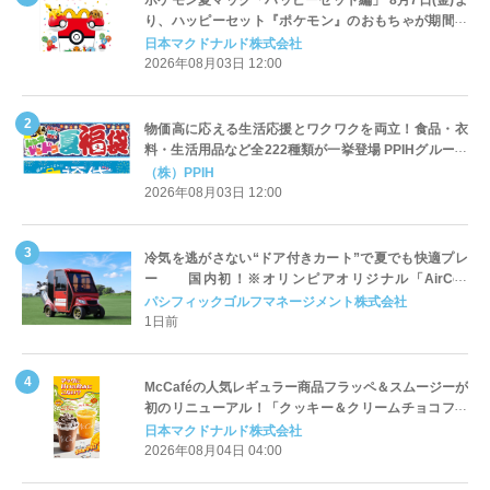
ポケモン夏マック「ハッピーセット編」 8月7日(金)よ
り、ハッピーセット『ポケモン』のおもちゃが期間限
定登場
日本マクドナルド株式会社
2026年08月03日 12:00
物価高に応える生活応援とワクワクを両立！食品・衣
料・生活用品など全222種類が一挙登場 PPIHグループ
「夏福袋」＆セール 8月6日(木)より順次スタート
（株）PPIH
2026年08月03日 12:00
冷気を逃がさない“ドア付きカート”で夏でも快適プレ
ー 国内初！※オリンピアオリジナル「AirCon
Cart（エアコンカート）」導入 | ＰＧＭ
パシフィックゴルフマネージメント株式会社
1日前
McCaféの人気レギュラー商品フラッペ＆スムージーが
初のリニューアル！「クッキー＆クリームチョコフラ
ッペ」「マンゴースムージー」8月5日（水）から販売
日本マクドナルド株式会社
開始
2026年08月04日 04:00