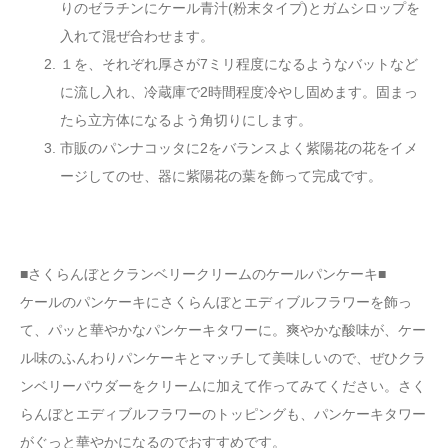
りのゼラチンにケール青汁(粉末タイプ)とガムシロップを
入れて混ぜ合わせます。
１を、それぞれ厚さが7ミリ程度になるようなバットなど
に流し入れ、冷蔵庫で2時間程度冷やし固めます。固まっ
たら立方体になるよう角切りにします。
市販のパンナコッタに2をバランスよく紫陽花の花をイメ
ージしてのせ、器に紫陽花の葉を飾って完成です。
■さくらんぼとクランベリークリームのケールパンケーキ■
ケールのパンケーキにさくらんぼとエディブルフラワーを飾っ
て、パッと華やかなパンケーキタワーに。爽やかな酸味が、ケー
ル味のふんわりパンケーキとマッチして美味しいので、ぜひクラ
ンベリーパウダーをクリームに加えて作ってみてください。さく
らんぼとエディブルフラワーのトッピングも、パンケーキタワー
がぐっと華やかになるのでおすすめです。