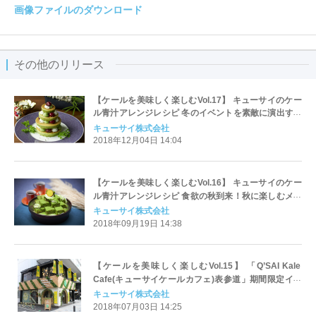
画像ファイルのダウンロード
その他のリリース
【ケールを美味しく楽しむVol.17】 キューサイのケー
ル青汁アレンジレシピ 冬のイベントを素敵に演出する
メニュー特集
キューサイ株式会社
2018年12月04日 14:04
【ケールを美味しく楽しむVol.16】 キューサイのケー
ル青汁アレンジレシピ 食欲の秋到来！秋に楽しむメニ
ュー特集
キューサイ株式会社
2018年09月19日 14:38
【ケールを美味しく楽しむVol.15】 「Q’SAI Kale
Cafe(キューサイケールカフェ)表参道」期間限定イベ
ントで好評！ケールのアレンジメニュー
キューサイ株式会社
2018年07月03日 14:25