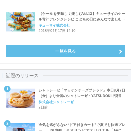
【ケールを美味しく楽しむVol.13】キューサイのケー
ル青汁アレンジレシピ こどもの日にみんなで楽しむパ
ーティーメニュー
キューサイ株式会社
2018年04月17日 14:10
一覧を見る
話題のリリース
シャトレーゼ「マッケンチーズブレッド」本日8月7日
（金）より全国のシャトレーゼ・YATSUDOKIで発売
株式会社シャトレーゼ
2日前
冷気を逃がさない“ドア付きカート”で夏でも快適プレ
ー 国内初！※オリンピアオリジナル「AirCon