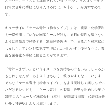
スーパーフードとして注目されている“ケール”。そんなケールを
日常の食卓に手軽に取り入れるには、粉末ケールがおすすめで
す。
キューサイの「ケール青汁（粉末タイプ）」は、農薬・化学肥料
を一切使用していない国産ケールだけを、原料の特性を壊さない
ように超低温で粉砕する「凍結粉砕製法」で、まるごと粉末状に
しました。アレンジ次第で料理にも活用しやすく便利なうえ、豊
富な栄養素を手軽に摂ることができます。
「青汁＝まずい」というイメージをお持ちの方もいらっしゃるか
もしれませんが、あまりくせもなく、飲みやすくなっています。
そんな「ケール青汁（粉末タイプ）」をより美味しく楽しんでい
ただけるレシピを、「ケール青汁」の製造・販売を開始し今年で
36年目のキューサイ株式会社（本社：福岡県福岡市、代表取締役
社長：神戸聡）よりお届けします。