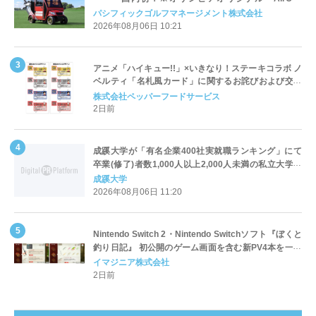
Cart（エアコンカート）」導入 | ＰＧＭ
パシフィックゴルフマネージメント株式会社
2026年08月06日 10:21
アニメ「ハイキュー!!」×いきなり！ステーキコラボ ノ
ベルティ「名札風カード」に関するお詫びおよび交換
対応についてのご案内
株式会社ペッパーフードサービス
2日前
成蹊大学が「有名企業400社実就職ランキング」にて
卒業(修了)者数1,000人以上2,000人未満の私立大学で
全国第1位を獲得！～実就職率は26.5%（前年比＋
成蹊大学
4.3pt）に伸長、東京の私立大学でも10位にランクイン
2026年08月06日 11:20
～
Nintendo Switch 2・Nintendo Switchソフト『ぼくと
釣り日記』 初公開のゲーム画面を含む新PV4本を一挙
公開！
イマジニア株式会社
2日前