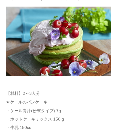
【材料】2～3人分
★ケールのパンケーキ
・ケール青汁(粉末タイプ) 7g
・ホットケーキミックス 150 g
・牛乳 150cc