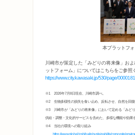
本プラットフォ
川崎市が策定した「みどりの将来像」および本日
ットフォーム」についてはこちらをご参照
https://www.city.kawasaki.jp/530/page/000018
※1 2026年7月8日現在、川崎市調べ。
※2 生物多様性の損失を食い止め、反転させ、自然を回
※3 川崎市が「みどりの将来像」において定める「みど
供給・調整・文化的サービスを含めた、多様な機能や効果
※4 当社の環境への取り組み
https://www.global.toshiba/jp/sustainability/corporate/envir