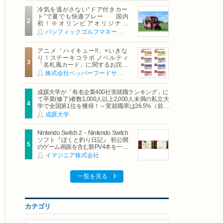
冷気を逃がさない“ドア付きカー
ト”で夏でも快適プレー 国内
初！※オリンピアオリジナル
「AirCon Cart（エアコンカー
パシフィックゴルフマネージメント株式会社
ト）」導入 | ＰＧＭ
アニメ「ハイキュー!!」×いきな
り！ステーキコラボ ノベルティ
「名札風カード」に関するお詫び
および交換対応についてのご案内
株式会社ペッパーフードサービス
成蹊大学が「有名企業400社実就職ランキング」に
て卒業(修了)者数1,000人以上2,000人未満の私立大
学で全国第1位を獲得！～実就職率は26.5%（前年
比＋4.3pt）に伸長、東京の私立大学でも10位にラ
成蹊大学
ンクイン～
Nintendo Switch 2・Nintendo Switch
ソフト『ぼくと釣り日記』 初公開
のゲーム画面を含む新PV4本を一挙
公開！
イマジニア株式会社
一覧を見る
カテゴリ