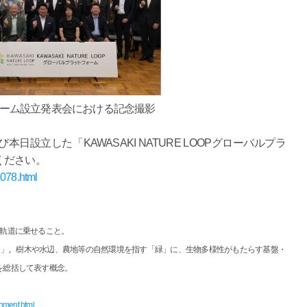
ーム設立発表会における記念撮影
設立した「KAWASAKI NATURE LOOPグローバルプラ
ください。
1078.html
復軌道に乗せること。
り」。樹木や水辺、農地等の自然環境を指す「緑」に、生物多様性がもたらす基盤・
を総括して表す概念。
onment.html