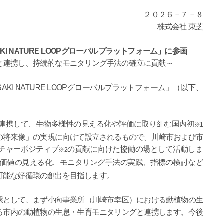
２０２６－７－８
株式会社 東芝
I NATURE LOOPグローバルプラットフォーム」に参画
と連携し、持続的なモニタリング手法の確立に貢献～
I NATURE LOOPグローバルプラットフォーム」（以下、
連携して、生物多様性の見える化や評価に取り組む国内初
※1
の将来像」の実現に向けて設立されるもので、川崎市および市
チャーポジティブ
の貢献に向けた協働の場として活動しま
※2
価値の見える化、モニタリング手法の実践、指標の検討など
可能な好循環の創出を目指します。
として、まず小向事業所（川崎市幸区）における動植物の生
る市内の動植物の生息・生育モニタリングと連携します。今後