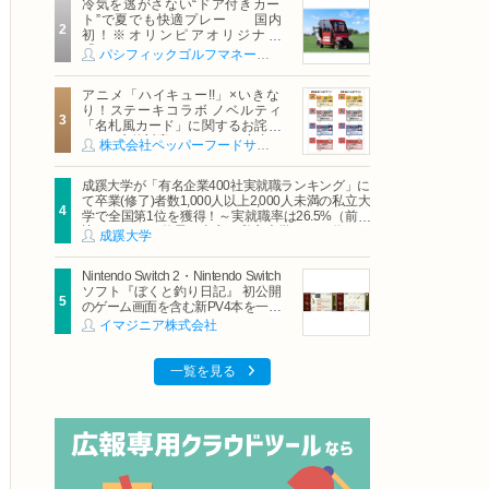
冷気を逃がさない“ドア付きカー
ト”で夏でも快適プレー 国内
初！※オリンピアオリジナル
「AirCon Cart（エアコンカー
パシフィックゴルフマネージメント株式会社
ト）」導入 | ＰＧＭ
アニメ「ハイキュー!!」×いきな
り！ステーキコラボ ノベルティ
「名札風カード」に関するお詫び
および交換対応についてのご案内
株式会社ペッパーフードサービス
成蹊大学が「有名企業400社実就職ランキング」に
て卒業(修了)者数1,000人以上2,000人未満の私立大
学で全国第1位を獲得！～実就職率は26.5%（前年
比＋4.3pt）に伸長、東京の私立大学でも10位にラ
成蹊大学
ンクイン～
Nintendo Switch 2・Nintendo Switch
ソフト『ぼくと釣り日記』 初公開
のゲーム画面を含む新PV4本を一挙
公開！
イマジニア株式会社
一覧を見る