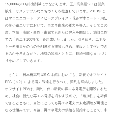
15,000tのCO₂排出削減につながります。玉川高島屋S.C.は開業
以来、サステナブルなまちづくりを推進しています。2019年に
はマロニエコート・アイビーズプレイス・花みず木コート・周辺
の柳小路エリアにおいて、再エネ由来の電力を導入。そしてこの
度、本館・南館・西館・東館でも新たに導入を開始し、施設全館
での「再エネ100%化」を達成いたしました。引き続き、エネル
ギー使用量そのものを削減する施策も含め、施設として何ができ
るのかを考えながら、地域の皆様とともに、持続可能なまちづく
りをめざしていきます。
さらに、日本橋高島屋S.C.本館においても、新規でオフサイト
PPA（※2）による電力調達を行うべく、契約を締結しました。
オフサイトPPAは、契約に伴い新規の再エネ発電所を開設するた
め、社会に新たな再エネ電源を増やす視点で、「追加性」を確保
できるとともに、当社にとっても再エネ電力の安定調達が可能と
なる仕組みです。今後、再エネ電力の供給を開始することで、中