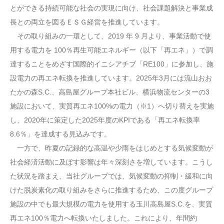
とができる持続可能な社会の実現に向け、社会課題解決と事業成
長との両立を図るＥＳＧ経営を推進しています。
その取り組みの一環として、2019 年 9 月より、事業活動で使
用する電力を 100％再生可能エネルギー（以下「再エネ」）で調
達することをめざす国際的イニシアチブ「RE100」に参加し、施
設電力の再エネ転換を推進しています。2025年3月には流山おお
たかの森S.C.、高島屋グループ本社ビル、横浜物流センターの3
施設において、実質再エネ100%の電力（※1）へ切り替えを実施
し、2020年に策定した2025年度のKPIである「再エネ転換率
8.6％」を達成する見込みです。
一方で、昨夏の記録的な高温や少雨をはじめとする気候変動が
社会経済活動に及ぼす影響は年々深刻さを増しています。こうし
た状況を踏まえ、当社グループでは、気候変動の抑制・緩和に向
けた脱炭素化の取り組みをさらに推進するため、この度グループ
施設の中でも最大規模の電力を使用する玉川高島屋S.C.を、実質
再エネ100％電力へ転換いたしました。これにより、年間約