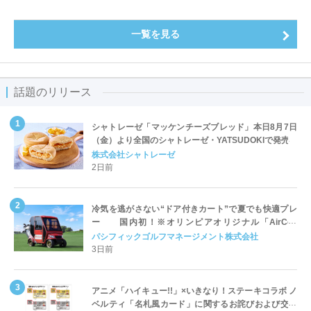
一覧を見る
話題のリリース
シャトレーゼ「マッケンチーズブレッド」本日8月7日
（金）より全国のシャトレーゼ・YATSUDOKIで発売
株式会社シャトレーゼ
2日前
冷気を逃がさない“ドア付きカート”で夏でも快適プレ
ー 国内初！※オリンピアオリジナル「AirCon
Cart（エアコンカート）」導入 | ＰＧＭ
パシフィックゴルフマネージメント株式会社
3日前
アニメ「ハイキュー!!」×いきなり！ステーキコラボ ノ
ベルティ「名札風カード」に関するお詫びおよび交換