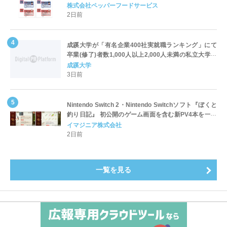
対応についてのご案内
株式会社ペッパーフードサービス
2日前
成蹊大学が「有名企業400社実就職ランキング」にて
卒業(修了)者数1,000人以上2,000人未満の私立大学で
全国第1位を獲得！～実就職率は26.5%（前年比＋
成蹊大学
4.3pt）に伸長、東京の私立大学でも10位にランクイン
3日前
～
Nintendo Switch 2・Nintendo Switchソフト『ぼくと
釣り日記』 初公開のゲーム画面を含む新PV4本を一挙
公開！
イマジニア株式会社
2日前
一覧を見る