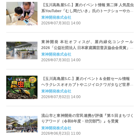
【玉川高島屋S.C.】夏のイベント情報 第二弾 人気昆虫
系YouTuber「むし岡だいき」氏のトークショーやカブ
トムシの標本づくりワークショップも開催！「たまが
東神開発株式会社
わ昆虫展2026」詳細コンテンツを公開
2026年07月30日 14:00
東神開発 本社オフィスが、屋内緑化コンクール
2026「公益社団法人 日本家庭園芸普及協会会長賞」を
受賞
東神開発株式会社
2026年07月30日 14:00
【玉川高島屋S.C.】夏のイベント＆全館セール情報
ヘラクレスオオカブトやニジイロクワガタなど世界の
人気昆虫が集結！「たまがわ昆虫展2026」を8月14日
東神開発株式会社
（金）より開催
2026年07月02日 14:00
流山市と東神開発の官民連携が評価『第５回まちづく
りアワード（令和8年度・功労部門）』を受賞
東神開発株式会社
2026年06月23日 11:00