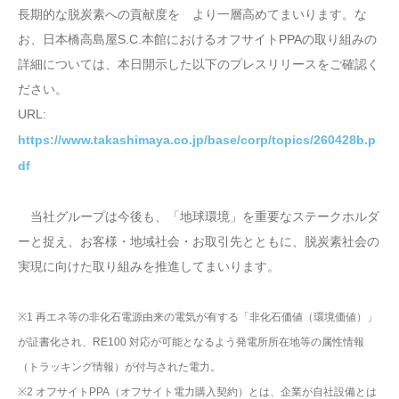
長期的な脱炭素への貢献度を より一層高めてまいります。な
お、日本橋高島屋S.C.本館におけるオフサイトPPAの取り組みの
詳細については、本日開示した以下のプレスリリースをご確認く
ださい。
URL:
https://www.takashimaya.co.jp/base/corp/topics/260428b.p
df
当社グループは今後も、「地球環境」を重要なステークホルダ
ーと捉え、お客様・地域社会・お取引先とともに、脱炭素社会の
実現に向けた取り組みを推進してまいります。
※1 再エネ等の非化石電源由来の電気が有する「非化石価値（環境価値）」
が証書化され、RE100 対応が可能となるよう発電所所在地等の属性情報
（トラッキング情報）が付与された電力。
※2 オフサイトPPA（オフサイト電力購入契約）とは、企業が自社設備とは