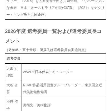
ラリー」（2018）を笠原美智子氏と共同企画、「リバーシブル
な未来 日本・オーストラリアの現代写真」（2021）をナタリ
ー・キング氏と共同企画。
2026年度 選考委員一覧および選考委員長コ
メント
（敬称略・五十音順、所属先は選考委員会実施時点）
選考委員
天田 万
AWARE日本代表、キュレーター
理奈
大谷 省
NCAR作品活用促進グループリーダー、東京国立近
吾
代美術館副館長
小勝 禮
美術史・美術批評
子