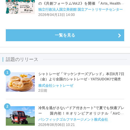
の《共創フォーラムVol.2》を開催 「Arts, Health &
Wellbeing ミュージアムで幸せ(ウェルビーイング)にな
独立行政法人国立美術館 国立アートリサーチセンター
る。」
2026年04月13日 14:00
一覧を見る
話題のリリース
シャトレーゼ「マッケンチーズブレッド」本日8月7日
（金）より全国のシャトレーゼ・YATSUDOKIで発売
株式会社シャトレーゼ
2日前
冷気を逃がさない“ドア付きカート”で夏でも快適プレ
ー 国内初！※オリンピアオリジナル「AirCon
Cart（エアコンカート）」導入 | ＰＧＭ
パシフィックゴルフマネージメント株式会社
2026年08月06日 10:21