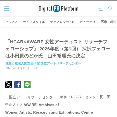
メニ
ログ
検索
ュー
イン
ビジネス
ライフスタイル
テクノロジー・IT
ビューティ
医療・科学
「NCAR×AWARE 女性アーティスト リサーチフ
ェローシップ」 2026年度（第1回） 採択フェロー
は小田原のどか氏、山田裕理氏に決定
独立行政法人国立美術館 国立アートリサーチセンター
2026年04月15日 16:00
（略称：NCAR、センター長：田
国立アートリサーチセンター
中正之）と
AWARE: Archives of
Women Artists, Research and Exhibitions, Centre