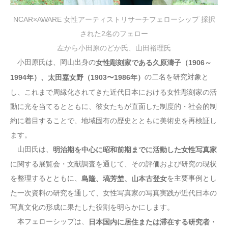
NCAR×AWARE 女性アーティストリサーチフェローシップ 採択
された2名のフェロー
左から小田原のどか氏、山田裕理氏
小田原氏は、岡山出身の
女性彫刻家である久原濤子（1906～
の二名を研究対象と
1994年）、太田嘉女野（1903〜1986年）
し、これまで周縁化されてきた近代日本における女性彫刻家の活
動に光を当てるとともに、彼女たちが直面した制度的・社会的制
約に着目することで、地域固有の歴史とともに美術史を再検証し
ます。
山田氏は、
明治期を中心に昭和前期までに活動した女性写真家
に関する展覧会・文献調査を通じて、その評価および研究の現状
を整理するとともに、
を主要事例とし
島隆、塙芳埜、山本古登女
た一次資料の研究を通して、女性写真家の写真実践が近代日本の
写真文化の形成に果たした役割を明らかにします。
本フェローシップは、
日本国内に居住または滞在する研究者・