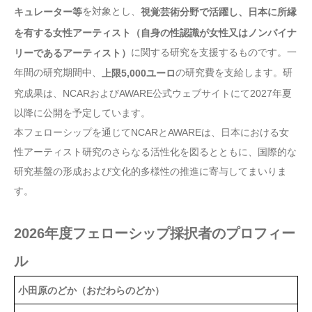
を対象とし、
キュレーター等
視覚芸術分野で活躍し、日本に所縁
を有する女性アーティスト（自身の性認識が女性又はノンバイナ
に関する研究を支援するものです。一
リーであるアーティスト）
年間の研究期間中、
の研究費を支給します。研
上限5,000ユーロ
究成果は、NCARおよびAWARE公式ウェブサイトにて2027年夏
以降に公開を予定しています。
本フェローシップを通じてNCARとAWAREは、日本における女
性アーティスト研究のさらなる活性化を図るとともに、国際的な
研究基盤の形成および文化的多様性の推進に寄与してまいりま
す。
2026年度フェローシップ採択者のプロフィー
ル
小田原のどか（おだわらのどか）