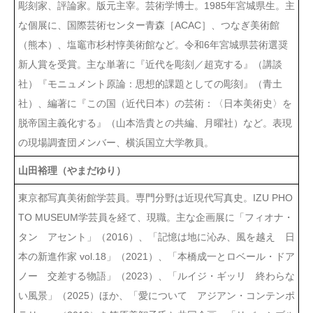
彫刻家、評論家。版元主宰。芸術学博士。1985年宮城県生。主
な個展に、国際芸術センター青森［ACAC］、つなぎ美術館
（熊本）、塩竈市杉村惇美術館など。令和6年宮城県芸術選奨
新人賞を受賞。主な単著に『近代を彫刻／超克する』（講談
社）『モニュメント原論：思想的課題としての彫刻』（青土
社）、編著に『この国（近代日本）の芸術：〈日本美術史〉を
脱帝国主義化する』（山本浩貴との共編、月曜社）など。表現
の現場調査団メンバー、横浜国立大学教員。
山田裕理（やまだゆり）
東京都写真美術館学芸員。専門分野は近現代写真史。IZU PHO
TO MUSEUM学芸員を経て、現職。主な企画展に「フィオナ・
タン アセント」（2016）、「記憶は地に沁み、風を越え 日
本の新進作家 vol.18」（2021）、「本橋成一とロベール・ドア
ノー 交差する物語」（2023）、「ルイジ・ギッリ 終わらな
い風景」（2025）ほか、「愛について アジアン・コンテンポ