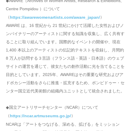
◆AWARE（Archives of Women Artists, Research & Exhibitions,
Centre Pompidou ）について
（
）
https://awarewomenartists.com/aware_japan/
AWARE は、16 世紀から 21 世紀にかけて活躍した女性およびノ
ンバイナリーのアーティストに関する知識を収集し、広く共有す
ることに取り組んでいます。国際的なイベントの開催や、現在
1,400 本以上のアーティストの伝記的テキストを収録し、月間約
8 万人が訪問する３言語（フランス語・英語・日本語）のウェブ
サイトの運営を通じて、彼女たちの創作活動に光を当てることを
目的としています。2025年、AWAREはその重要な研究およびア
ドボカシー活動をさらに推進・拡充するため、ポンピドゥー・セ
ンター国立近代美術館の組織内ユニットとして統合されました。
◆国立アートリサーチセンター（NCAR）について
（
）
https://ncar.artmuseums.go.jp/
NCARは「アートをつなげる、深める、拡げる」をミッション