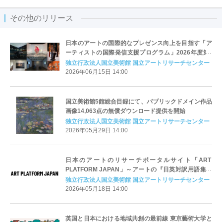
その他のリリース
日本のアートの国際的なプレゼンス向上を目指す「ア
ーティストの国際発信支援プログラム」2026年度第Ⅱ
期募集を6月15日より開始
独立行政法人国立美術館 国立アートリサーチセンター
2026年06月15日 14:00
国立美術館5館総合目録にて、パブリックドメイン作品
画像14,063点の無償ダウンロード提供を開始
独立行政法人国立美術館 国立アートリサーチセンター
2026年05月29日 14:00
日本のアートのリサーチポータルサイト「ART
PLATFORM JAPAN」～アートの『日英対訳用語集』
を5月18日公開～
独立行政法人国立美術館 国立アートリサーチセンター
2026年05月18日 14:00
英国と日本における地域共創の最前線 東京藝術大学と