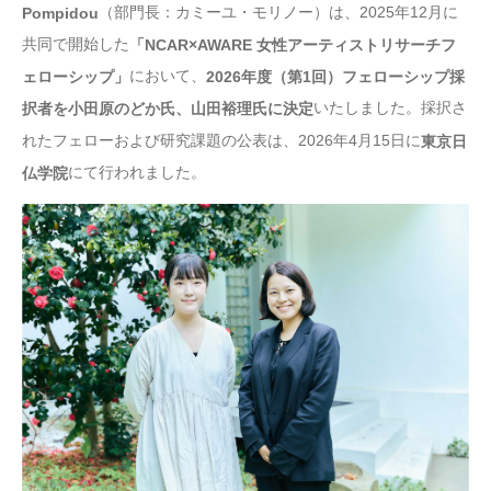
（部門長：カミーユ・モリノー）は、2025年12月に
Pompidou
共同で開始した
「NCAR×AWARE 女性アーティストリサーチフ
において、
ェローシップ」
2026年度（第1回）フェローシップ採
いたしました。採択さ
択者を小田原のどか氏、山田裕理氏に決定
れたフェローおよび研究課題の公表は、2026年4月15日に
東京日
にて行われました。
仏学院