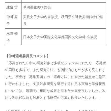
建畠 晢
草間彌生美術館長
仲町 啓
実践女子大学名誉教授、秋田県立近代美術館特任館
子
長
水野 僚
日本女子大学国際文化学部国際文化学科 准教授
子
【仲町選考委員長コメント】
「応募された19件の研究対象は多岐のジャンルにわたり、応募者
の国籍も多様で、また研究方法にも個性的なものが多く見られま
した。審査は「募集要項」の「選考方法」に挙げた諸点から厳正
に行われました。支援対象研究を遂行するに足る実績と準備状況
については、短期間に相応な成果を得るため重要視しました。次
回は近現代以前を対象とする研究の応募も歓迎いたします。」