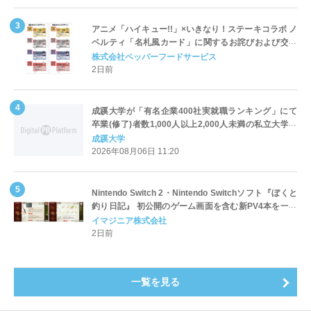
アニメ「ハイキュー!!」×いきなり！ステーキコラボ ノ
ベルティ「名札風カード」に関するお詫びおよび交換
対応についてのご案内
株式会社ペッパーフードサービス
2日前
成蹊大学が「有名企業400社実就職ランキング」にて
卒業(修了)者数1,000人以上2,000人未満の私立大学で
全国第1位を獲得！～実就職率は26.5%（前年比＋
成蹊大学
4.3pt）に伸長、東京の私立大学でも10位にランクイン
2026年08月06日 11:20
～
Nintendo Switch 2・Nintendo Switchソフト『ぼくと
釣り日記』 初公開のゲーム画面を含む新PV4本を一挙
公開！
イマジニア株式会社
2日前
一覧を見る