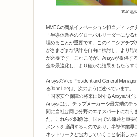
3D-IC電
MMECの商業イノベーション担当ディレクターで
「半導体業界のグローバルリーダーになる
埋めることが重要です。このイニシアチブ
がさまざまな設計を自由に検討し、より迅
が必要です。これこそが、Ansysが提供
金を最適化し、より確かな結果をもたらす
AnsysのVice President and General Manager o
るJohn Leeは、次のように述べています。
「国家安全保障の将来に対するAnsysの
Ansysには、チップメーカーや最先端の
間に当社は同じ分野のエキスパートになり
た。これらの関係は、国内での流通と重要な
メントを強調するものであり、半導体業界
ネットワークと協力していくことを楽しみ