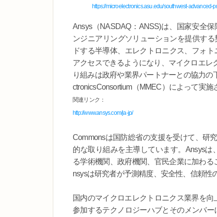
https://microelectronics.asu.edu/southwest-advanced-p
Ansys（NASDAQ：ANSS)は、国家安全保障
ンジニアリングソリューションを提供する契
ドする半導体、エレクトロニクス、フォトニ
アクセスできるようになり、マイクロエレ
り組みは政府や業界パートナーとの協力の下、CH
ctronicsConsortium（MMEC）によって
関連リンク：
http://www.ansys.com/ja-jp/
Commonsは国防総省の支援を受けて、
的な取り組みを主導しています。Ansys
る学術機関、政府機関、官民企業に加わる
nsysは研究者が予測精度、安全性、信頼
国内のマイクロエレクトロニクス業界を向上
参加するテクノロジーハブとそのメンバーにAns