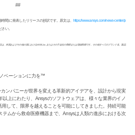
##
1日(現地時間)に発表したリリースの抄訳です。原文は、
https://www.ansys.com/news-center/p
ださい。
ゴ、標語は、米国およびその他の国におけるANSYS, Inc.またはその子会社の商標または登録商標です。その他すべてのブランド名、製品
イノベーションに力を™
リーカンパニーが世界を変える革新的アイデアを、設計から現実
年以上にわたり、Ansysのソフトウェアは、様々な業界のイノ
活用して、限界を越えることを可能にしてきました。持続可能
テムから救命医療機器まで、Ansysは人類の進歩における次