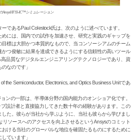
界のAnsysHFSS-IC™シミュレーション
あるPaul Colestock氏は、次のように述べています。
ためには、国内での試作を加速させ、研究と実践のギャップを
の目標は大胆かつ本質的なもので、当コンソーシアムのチーム
速かつ俊敏に結果を達成できるようにする信頼性の高いツール
する高品質なデジタルエンジニアリングテクノロジーであり、資
ものなのです」
f the Semiconductor, Electronics, and Optics Business Unitであ
ビジョンの一部は、半導体分野の国内能力のオンショア化です。
チップ設計者と直接協力してきた数十年の経験があります。この
ました。彼らが当社から学ぶように、当社も彼らから学びまし
リソースへのアクセスを向上させるというAnsysのコミット
における当社のグローバルな地位を確固たるものにするために
にしています」