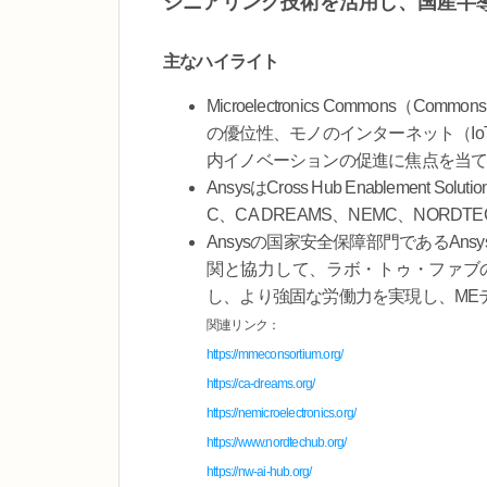
ジニアリング技術を活用し、国産半
主なハイライト
Microelectronics Commons
の優位性、モノのインターネット（I
内イノベーションの促進に焦点を当て
AnsysはCross Hub Enableme
C、CA DREAMS、NEMC、NORDT
Ansysの国家安全保障部門であるAnsys G
関と協力して、ラボ・トゥ・ファブ
し、より強固な労働力を実現し、ME
関連リンク：
https://mmeconsortium.org/
https://ca-dreams.org/
https://nemicroelectronics.org/
https://www.nordtechub.org/
https://nw-ai-hub.org/