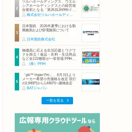
ツルハホールディングス、ウエル
シアホールディングスとの経営統
合後初となる「第26回JAPANドラ
ッグストアショー」に出展
株式会社ツルハホールディングス
日本製鉄 2026年夏季における勤
務施策および節電施策について
日本製鉄株式会社
物価高に応える生活応援とワクワ
クを両立！食品・衣料・生活用品
など全222種類が一挙登場 PPIHグ
ループ「夏福袋」＆セール 8月6日
（株）PPIH
(木)より順次スタート
「glo™ Hyper Pro」、8月3日より
メーカー希望小売価格を改定 現行
の2,980円から1,480円へ価格改定
BATジャパン
一覧を見る