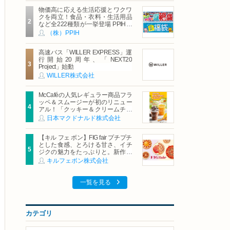
物価高に応える生活応援とワクワ
クを両立！食品・衣料・生活用品
など全222種類が一挙登場 PPIHグ
ループ「夏福袋」＆セール 8月6日
（株）PPIH
(木)より順次スタート
高速バス「WILLER EXPRESS」運
行開始20周年、「NEXT20
Project」始動
WILLER株式会社
McCaféの人気レギュラー商品フラ
ッペ＆スムージーが初のリニュー
アル！「クッキー＆クリームチョ
コフラッペ」「マンゴースムージ
日本マクドナルド株式会社
ー」8月5日（水）から販売開始
【キル フェ ボン】FIG fair プチプチ
とした食感、とろける甘さ、イチ
ジクの魅力をたっぷりと。新作を
含め、イチジク尽くしの全4種が登
キルフェボン株式会社
場8月20日（木）スタート
一覧を見る
カテゴリ