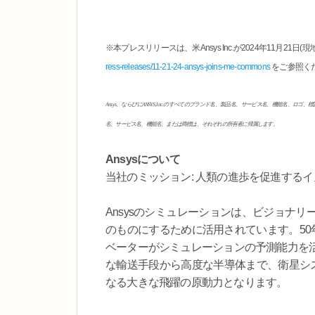
※本プレスリリースは、米Ansys Inc.が2024年11月2
ress-releases/11-21-24-ansys-joins-me-commons
をご参照く
Ansys、ならびにANSYS, Inc.のすべてのブランド名、製品名、サービス名、機能名、ロ
名、サービス名、機能名、または商標は、それぞれの所有者に帰属します。
Ansysについて
当社のミッション: 人類の進歩を促進する
Ansysのシミュレーションは、ビジョナ
のものにするために活用されています。50
ベーターがシミュレーションの予測能力を
な輸送手段から高度な半導体まで、衛星シス
なる大きな飛躍の原動力となります。