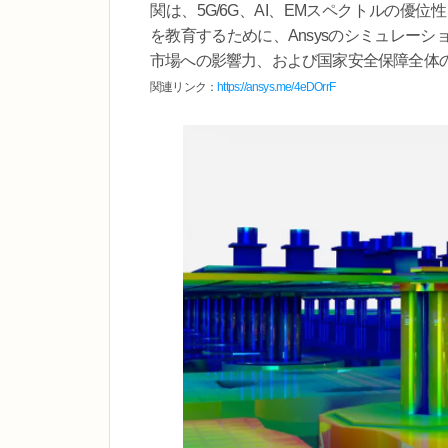
関は、5G/6G、AI、EMスペクトルの
を教育するために、Ansysのシミュレー
市場への影響力、および国家安全保障全体
関連リンク：
https://ansys.me/4eDOrrF