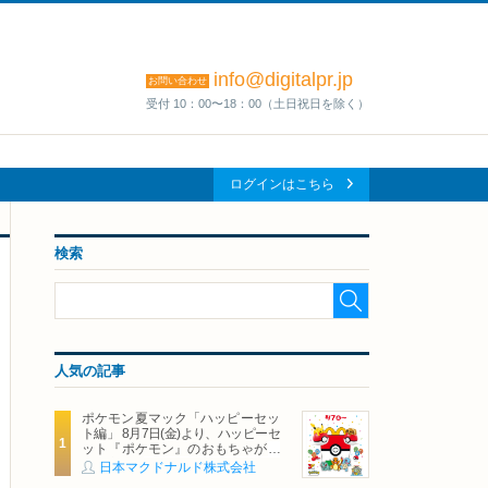
info@digitalpr.jp
お問い合わせ
受付 10：00〜18：00（土日祝日を除く）
ログインはこちら
検索
人気の記事
ポケモン夏マック「ハッピーセッ
ト編」 8月7日(金)より、ハッピーセ
ット『ポケモン』のおもちゃが期
間限定登場
日本マクドナルド株式会社