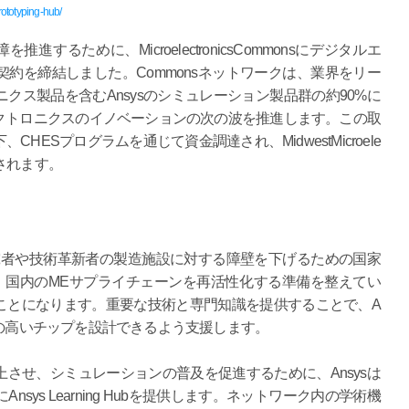
rototyping-hub/
を推進するために、MicroelectronicsCommonsにデジタルエ
約を締結しました。Commonsネットワークは、業界をリー
クス製品を含むAnsysのシミュレーション製品群の約90%に
クトロニクスのイノベーションの次の波を推進します。この取
ESプログラムを通じて資金調達され、MidwestMicroele
実施されます。
研究者や技術革新者の製造施設に対する障壁を下げるための国家
は、国内のMEサプライチェーンを再活性化する準備を整えてい
ことになります。重要な技術と専門知識を提供することで、A
性の高いチップを設計できるよう支援します。
させ、シミュレーションの普及を促進するために、Ansysは
ys Learning Hubを提供します。ネットワーク内の学術機