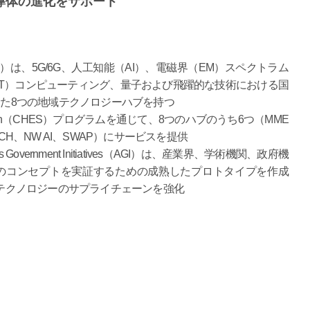
導体の進化をサポート
（Commons）は、5G/6G、人工知能（AI）、電磁界（EM）スペクトラム
oT）コンピューティング、量子および飛躍的な技術における国
た8つの地域テクノロジーハブを持つ
nt Solution（CHES）プログラムを通じて、8つのハブのうち6つ（MME
ECH、NW AI、SWAP‍）にサービスを提供
overnment Initiatives（AGI）は、産業界、学術機関、政府機
のコンセプトを実証するための成熟したプロトタイプを作成
テクノロジーのサプライチェーンを強化