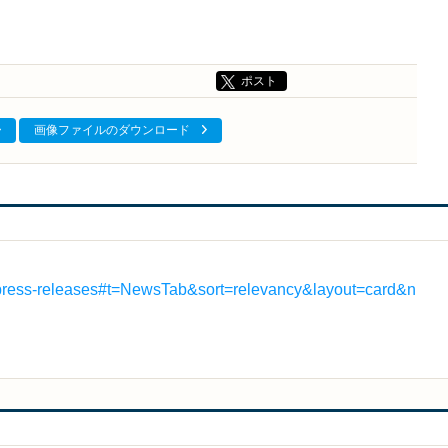
ポスト
画像ファイルのダウンロード
r/press-releases#t=NewsTab&sort=relevancy&layout=card&n