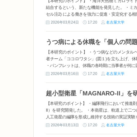
【本研究のポイント】 ・海洋天然物ミカロライ
結合するという、新たな機能を発見した。 ・ミカ
セル注2) による働きを強力に促進・安定化する相乗
2026年03月24日
17:20
名古屋大学
【本研究のポイント】 ・うつ病などのメンタル
者チーム「ココロワタシ」(図１)を立ち上げ、
・パンフレットは、休職の各時期に当事者が何に困
2026年03月16日
17:20
名古屋大学
【本研究のポイント】 ・編隊飛行において推進剤や
II）を研究開発した。 ・本衛星は、軌道上で
人工衛星の編隊を形成し維持する技術の実証実験を行
2026年03月13日
17:20
名古屋大学