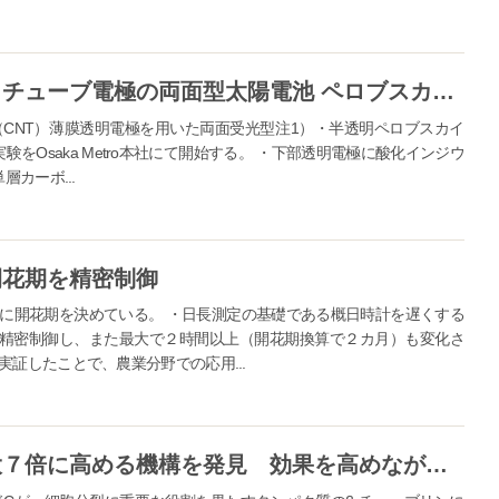
屋内外の光で発電！カーボンナノチューブ電極の両面型太陽電池 ペロブスカイト太陽電池の実用化へOsaka Metroで実証実験を開始
（CNT）薄膜透明電極を用いた両面受光型注1）・半透明ペロブスカイ
験をOsaka Metro本社にて開始する。 ・下部透明電極に酸化インジウ
カーボ...
開花期を精密制御
標に開花期を決めている。 ・日長測定の基礎である概日時計を遅くする
精密制御し、また最大で２時間以上（開花期換算で２カ月）も変化さ
証したことで、農業分野での応用...
海の天然物が抗がん剤効果を最大７倍に高める機構を発見 効果を高めながら副作用を抑える、新しい治療戦略開発へ期待