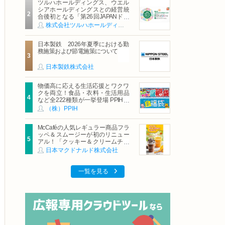
ツルハホールディングス、ウエル
シアホールディングスとの経営統
合後初となる「第26回JAPANドラ
ッグストアショー」に出展
株式会社ツルハホールディングス
日本製鉄 2026年夏季における勤
務施策および節電施策について
日本製鉄株式会社
物価高に応える生活応援とワクワ
クを両立！食品・衣料・生活用品
など全222種類が一挙登場 PPIHグ
ループ「夏福袋」＆セール 8月6日
（株）PPIH
(木)より順次スタート
McCaféの人気レギュラー商品フラ
ッペ＆スムージーが初のリニュー
アル！「クッキー＆クリームチョ
コフラッペ」「マンゴースムージ
日本マクドナルド株式会社
ー」8月5日（水）から販売開始
一覧を見る