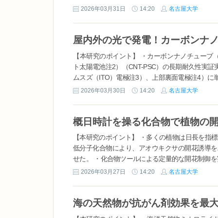
2026年03月31日
14:20
名古屋大学
【本研究のポイント】 ・カーボンナノチューブ
ト太陽電池注2）（CNT-PSC）の長期耐久性実証実
ムスズ（ITO）電極注3）、上部裏面電極注4）に単層
2026年03月30日
14:20
名古屋大学
概日時計を操る化合物で植物の
【本研究のポイント】 ・多くの植物は日長を指
低分子化合物により、アオウキクサの開花誘導を
せた。 ・化合物ツールによる定量的な開花制御を実
2026年03月27日
14:20
名古屋大学