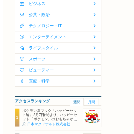
ビジネス
公共・政治
テクノロジー・IT
エンターテイメント
ライフスタイル
スポーツ
ビューティー
医療・科学
アクセスランキング
週間
月間
ポケモン夏マック「ハッピーセッ
ト編」 8月7日(金)より、ハッピーセ
ット『ポケモン』のおもちゃが期
間限定登場
日本マクドナルド株式会社