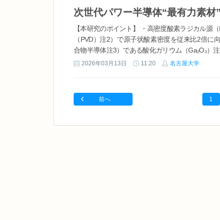
【本研究のポイント】 ・高密度酸素ラジカル源（H
（PVD）注2）で原子状酸素密度を従来比2倍に向上。
合物半導体注3）である酸化ガリウム（Ga₂O₃）注4.
2026年03月13日
11:20
名古屋大学
前へ
1