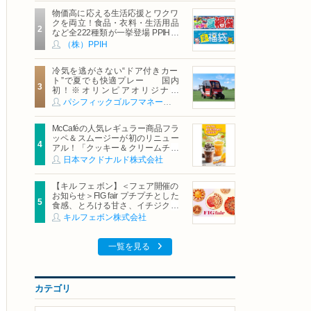
物価高に応える生活応援とワクワ
クを両立！食品・衣料・生活用品
など全222種類が一挙登場 PPIHグ
ループ「夏福袋」＆セール 8月6日
（株）PPIH
(木)より順次スタート
冷気を逃がさない“ドア付きカー
ト”で夏でも快適プレー 国内
初！※オリンピアオリジナル
「AirCon Cart（エアコンカー
パシフィックゴルフマネージメント株式会社
ト）」導入 | ＰＧＭ
McCaféの人気レギュラー商品フラ
ッペ＆スムージーが初のリニュー
アル！「クッキー＆クリームチョ
コフラッペ」「マンゴースムージ
日本マクドナルド株式会社
ー」8月5日（水）から販売開始
【キル フェ ボン】＜フェア開催の
お知らせ＞FIG fair プチプチとした
食感、とろける甘さ、イチジクの
魅力をたっぷりと。新作を含め、
キルフェボン株式会社
イチジク尽くしの全4種が登場8月
20日（木）スタート
一覧を見る
カテゴリ