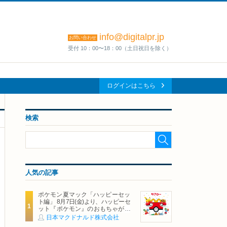
info@digitalpr.jp
お問い合わせ
受付 10：00〜18：00（土日祝日を除く）
ログインはこちら
検索
人気の記事
ポケモン夏マック「ハッピーセッ
ト編」 8月7日(金)より、ハッピーセ
ット『ポケモン』のおもちゃが期
間限定登場
日本マクドナルド株式会社