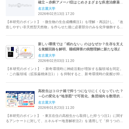
確立～赤痢アメーバ症はじめさまざまな疾患治療薬へ
の展開に期待～
名古屋大学
2026年02月13日 17:20
【本研究のポイント】 ・微生物の生合成機構注1）を理解・再設計し、「改
造しやすい非天然型天然物」を作らせた後に必要部分のみを化学修飾する新
手法「ケム・バイオハイブリッド合...
新しい環境では「眠れない」のはなぜか？生存を支え
る覚醒回路を解明、睡眠障害の病態理解に新たな視点
名古屋大学
2026年02月03日 11:20
【本研究のポイント】 ・新奇環境時に神経活動が増加する脳領域を同定。
・この脳領域（拡張扁桃体注1））を抑制すると、新奇環境時の覚醒が抑制
される。 ・拡張扁桃体のコルチコ...
高校生はコロナ禍で抑うつになりにくくなっていた？
～心の変化を“地形図”で可視化、集団傾向を数理的に
解析～
名古屋大学
2026年01月23日 11:20
【本研究のポイント】 ・東京在住の高校生から取得した抑うつ注1）に関す
るアンケートに対して、エネルギー地形解析注2）を適用して「抑うつのエ
ネルギー地形図」として解析した結...