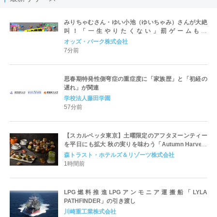
みりちゃむさん・ゆい小池（ゆいちゃみ）さんが大絶
叫！「一生やりたくない」罰ゲームも登
場？！“KEIRINヒロインバトル！”をオッズパーク公式
オッズ・パーク株式会社
YouTubeで公開
7分前
思春期特発性側弯症の重症度に「家族歴」と「初経の
遅れ」が関連
学校法人藤田学園
57分前
【スカルペッタ東京】土曜限定のアフタヌーンティー
を平日にも拡大 秋の実りを味わう「Autumn Harvest
Afternoon Tea」9月1日スタート
森トラスト・ホテルズ＆リゾーツ株式会社
1時間前
LPG燃料推進LPGアンモニア運搬船「LYLA
PATHFINDER」の引き渡し
川崎重工業株式会社