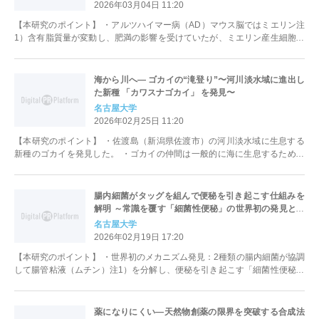
2026年03月04日 11:20
【本研究のポイント】 ・アルツハイマー病（AD）マウス脳ではミエリン注
1）含有脂質量が変動し、肥満の影響を受けていたが、ミエリン産生細胞で
あるオリゴデンドロサイト注2）の...
海から川へ― ゴカイの“滝登り”〜河川淡水域に進出し
た新種 「カワスナゴカイ」 を発見〜
名古屋大学
2026年02月25日 11:20
【本研究のポイント】 ・佐渡島（新潟県佐渡市）の河川淡水域に生息する
新種のゴカイを発見した。 ・ゴカイの仲間は一般的に海に生息するため、
淡水域から見つかるのは非常に珍しい...
腸内細菌がタッグを組んで便秘を引き起こす仕組みを
解明 ～常識を覆す「細菌性便秘」の世界初の発見と、
新たな治療薬開発に光明～
名古屋大学
2026年02月19日 17:20
【本研究のポイント】 ・世界初のメカニズム発見：2種類の腸内細菌が協調
して腸管粘液（ムチン）注1）を分解し、便秘を引き起こす「細菌性便秘」
注2）という新しい概念を提唱した...
薬になりにくい―天然物創薬の限界を突破する合成法