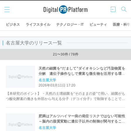
メニ
ログ
検索
ュー
イン
ビジネス
ライフスタイル
テクノロジー・IT
ビューティ
医療・科学
名古屋大学のリリース一覧
21〜30件 / 78件
天然の細菌を“だまして”ダイオキシンなど汚染物質を
分解 遺伝子操作なしで豊富な微生物を活用する環境
浄化の新戦略
名古屋大学
2026年03月11日 17:20
【本研究のポイント】 ・天然の土壌細菌を“そのままの姿”で用い、細菌がも
つ酸化酵素の働きを外部から与える分子（デコイ分子）で制御することで、
芳香族汚染物質の分解を実現。 ...
肥満はアルツハイマー病の発症リスクではない可能性
～脳内の脂質変動に遺伝子以外の制御が関与すること
を示唆～
名古屋大学