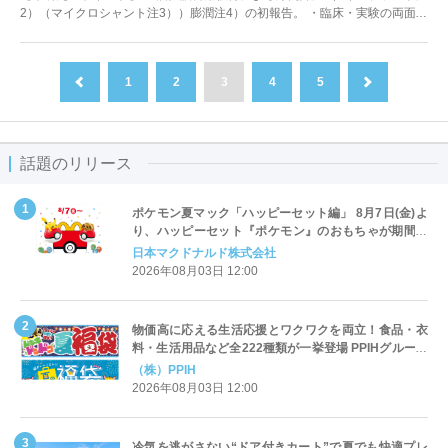
2）（マイクロシャント注3））膨潤注4）の初報告。 ・臨床・実験の両面か
らマイクロシャントの膨潤...
1
2
3
4
5
前へ
次へ
話題のリリース
ポケモン夏マック「ハッピーセット編」 8月7日(金)よ
り、ハッピーセット『ポケモン』のおもちゃが期間限
定登場
日本マクドナルド株式会社
2026年08月03日 12:00
物価高に応える生活応援とワクワクを両立！食品・衣
料・生活用品など全222種類が一挙登場 PPIHグループ
「夏福袋」＆セール 8月6日(木)より順次スタート
（株）PPIH
2026年08月03日 12:00
冷気を逃がさない“ドア付きカート”で夏でも快適プレ