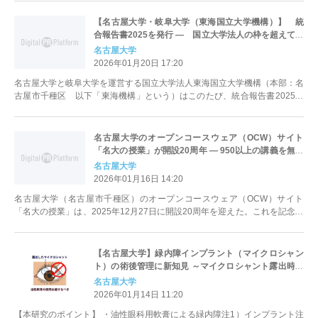
【名古屋大学・岐阜大学（東海国立大学機構）】 統
合報告書2025を発行 ― 国立大学法人の枠を超えて、
国際統合報告フレームワークに準拠して作成、ウェブ
名古屋大学
で公開
2026年01月20日 17:20
名古屋大学と岐阜大学を運営する国立大学法人東海国立大学機構（本部：名
古屋市千種区 以下「東海機構」という）はこのたび、統合報告書2025を
発行・ウェブで公開した。東海機構...
名古屋大学のオープンコースウェア（OCW）サイト
「名大の授業」が開設20周年 ― 950以上の講義を無償
公開、特設ページも
名古屋大学
2026年01月16日 14:20
名古屋大学（名古屋市千種区）のオープンコースウェア（OCW）サイト
「名大の授業」は、2025年12月27日に開設20周年を迎えた。これを記念し
て、同サイトでは特設ページを...
【名古屋大学】緑内障インプラント（マイクロシャン
ト）の術後管理に新知見 ～マイクロシャント露出時は
油性眼軟膏の使用を避けるべき～
名古屋大学
2026年01月14日 11:20
【本研究のポイント】 ・油性眼科用軟膏による緑内障注1）インプラント注