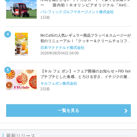
ー 国内初！※オリンピアオリジナル「AirCon
Cart（エアコンカート）」導入 | ＰＧＭ
パシフィックゴルフマネージメント株式会社
1日前
McCaféの人気レギュラー商品フラッペ＆スムージーが
初のリニューアル！「クッキー＆クリームチョコフラ
ッペ」「マンゴースムージー」8月5日（水）から販売
日本マクドナルド株式会社
開始
2026年08月04日 04:00
【キル フェ ボン】＜フェア開催のお知らせ＞FIG fair
プチプチとした食感、とろける甘さ、イチジクの魅力
をたっぷりと。新作を含め、イチジク尽くしの全4種が
キルフェボン株式会社
登場8月20日（木）スタート
2日前
一覧を見る
最新リリース