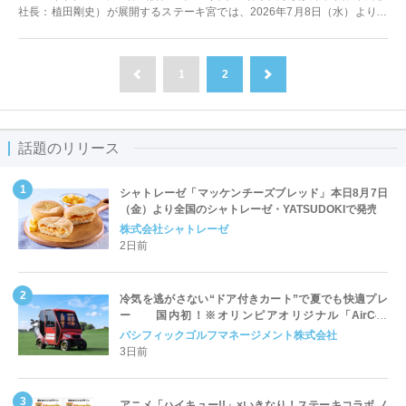
社長：植田剛史）が展開するステーキ宮では、2026年7月8日（水）よりタ
レントの井上咲楽さんを起用した...
1
2
前へ
次へ
話題のリリース
シャトレーゼ「マッケンチーズブレッド」本日8月7日
（金）より全国のシャトレーゼ・YATSUDOKIで発売
株式会社シャトレーゼ
2日前
冷気を逃がさない“ドア付きカート”で夏でも快適プレ
ー 国内初！※オリンピアオリジナル「AirCon
Cart（エアコンカート）」導入 | ＰＧＭ
パシフィックゴルフマネージメント株式会社
3日前
アニメ「ハイキュー!!」×いきなり！ステーキコラボ ノ