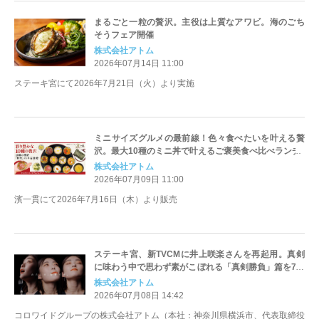
まるごと一粒の贅沢。主役は上質なアワビ。海のごち
そうフェア開催
株式会社アトム
2026年07月14日 11:00
ステーキ宮にて2026年7月21日（火）より実施
ミニサイズグルメの最前線！色々食べたいを叶える贅
沢。最大10種のミニ丼で叶えるご褒美食べ比べランチ
株式会社アトム
2026年07月09日 11:00
濱一貫にて2026年7月16日（木）より販売
ステーキ宮、新TVCMに井上咲楽さんを再起用。真剣
に味わう中で思わず素がこぼれる「真剣勝負」篇を7月
8日（水）より公開
株式会社アトム
2026年07月08日 14:42
コロワイドグループの株式会社アトム（本社：神奈川県横浜市、代表取締役