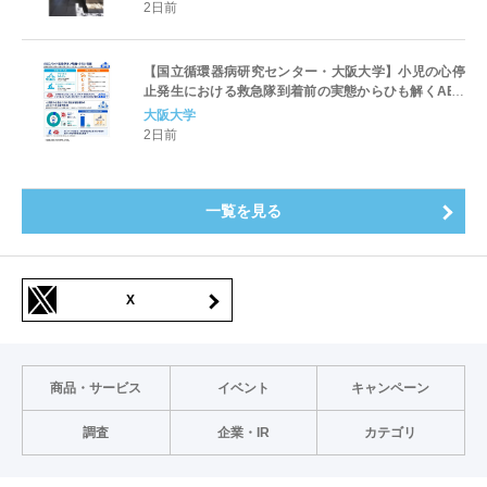
2日前
【国立循環器病研究センター・大阪大学】小児の心停
止発生における救急隊到着前の実態からひも解くAED
パッド装着と良好な神経学的転帰との関連性
大阪大学
2日前
一覧を見る
X
商品・サービス
イベント
キャンペーン
調査
企業・IR
カテゴリ