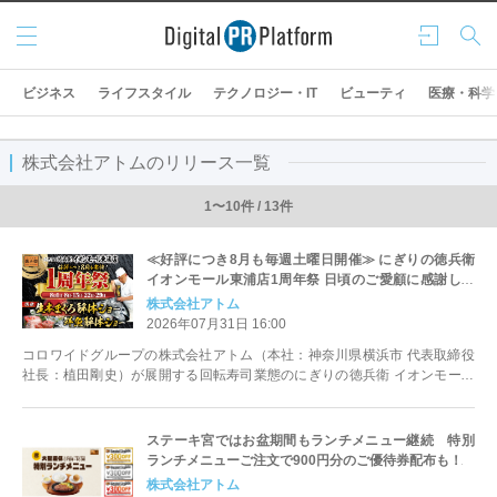
メニ
ログ
検索
ュー
イン
ビジネス
ライフスタイル
テクノロジー・IT
ビューティ
医療・科学
株式会社アトムのリリース一覧
1〜10件 / 13件
≪好評につき8月も毎週土曜日開催≫ にぎりの徳兵衛
イオンモール東浦店1周年祭 日頃のご愛顧に感謝して
昼は国産の生本まぐろ、夜は鮮魚の解体ショー開催！
株式会社アトム
2026年07月31日 16:00
コロワイドグループの株式会社アトム（本社：神奈川県横浜市 代表取締役
社長：植田剛史）が展開する回転寿司業態のにぎりの徳兵衛 イオンモール
東浦店（愛知県知多郡東浦町）に...
ステーキ宮ではお盆期間もランチメニュー継続 特別
ランチメニューご注文で900円分のご優待券配布も！
株式会社アトム