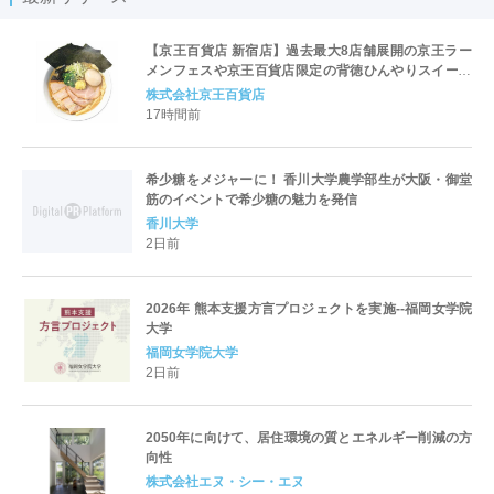
【京王百貨店 新宿店】過去最大8店舗展開の京王ラー
メンフェスや京王百貨店限定の背徳ひんやりスイーツ
など、実演グルメが充実 過去最長21日間、計90店舗
株式会社京王百貨店
出店の 「大北海道展」
17時間前
希少糖をメジャーに！ 香川大学農学部生が大阪・御堂
筋のイベントで希少糖の魅力を発信
香川大学
2日前
2026年 熊本支援方言プロジェクトを実施--福岡女学院
大学
福岡女学院大学
2日前
2050年に向けて、居住環境の質とエネルギー削減の方
向性
株式会社エヌ・シー・エヌ