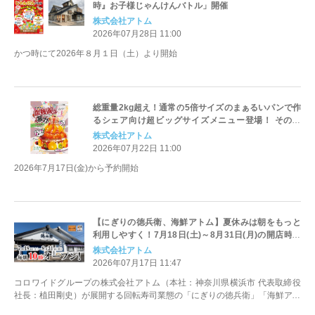
時』お子様じゃんけんバトル」開催
株式会社アトム
2026年07月28日 11:00
かつ時にて2026年８月１日（土）より開始
総重量2kg超え！通常の5倍サイズのまぁるいパンで作
るシェア向け超ビッグサイズメニュー登場！ その名
も、「血糖値の暴力。」と「まぁるいパンの反抗期!!」
株式会社アトム
2026年07月22日 11:00
2026年7月17日(金)から予約開始
【にぎりの徳兵衛、海鮮アトム】夏休みは朝をもっと
利用しやすく！7月18日(土)～8月31日(月)の開店時間
を最大60分早い“毎朝10時”に拡大！
株式会社アトム
2026年07月17日 11:47
コロワイドグループの株式会社アトム（本社：神奈川県横浜市 代表取締役
社長：植田剛史）が展開する回転寿司業態の「にぎりの徳兵衛」「海鮮アト
ム」各店で、2026年7月18日(...