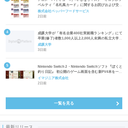
ベルティ「名札風カード」に関するお詫びおよび交換
対応についてのご案内
株式会社ペッパーフードサービス
2日前
成蹊大学が「有名企業400社実就職ランキング」にて
卒業(修了)者数1,000人以上2,000人未満の私立大学で
全国第1位を獲得！～実就職率は26.5%（前年比＋
成蹊大学
4.3pt）に伸長、東京の私立大学でも10位にランクイン
3日前
～
Nintendo Switch 2・Nintendo Switchソフト『ぼくと
釣り日記』 初公開のゲーム画面を含む新PV4本を一挙
公開！
イマジニア株式会社
2日前
一覧を見る
最新リリース