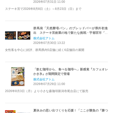
2026年07月31日 11:00
ステーキ宮で2026年8月8日（土）～8月23日（日）まで
群馬発「天然酵母パン」のブレッドバーが県外初進
出 ステーキ宮創業の地で新たな挑戦・宇都宮市「越
戸店」で導入開始
株式会社アトム
2026年07月30日 13:22
女性客を中心に好評、群馬県内5店舗に続く6店舗目の展開
「飲む珈琲から、食べる珈琲へ」新感覚『カフェオレ
かき氷』が期間限定で登場
株式会社アトム
2026年07月29日 11:00
2026年8月3日（月）より小さな森珈琲新潟寺尾台店にて販売
夏休みの思い出づくりを応援！「ここが勝負の『勝つ