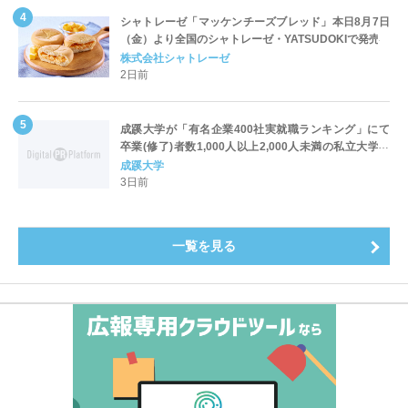
シャトレーゼ「マッケンチーズブレッド」本日8月7日
（金）より全国のシャトレーゼ・YATSUDOKIで発売
株式会社シャトレーゼ
2日前
成蹊大学が「有名企業400社実就職ランキング」にて
卒業(修了)者数1,000人以上2,000人未満の私立大学で
全国第1位を獲得！～実就職率は26.5%（前年比＋
成蹊大学
4.3pt）に伸長、東京の私立大学でも10位にランクイン
3日前
～
一覧を見る