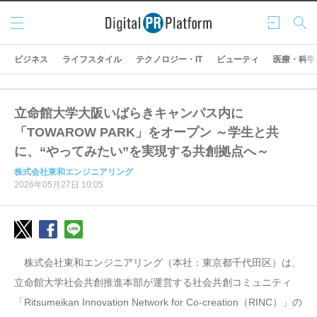
メニ
ログ
検索
ュー
イン
ビジネス
ライフスタイル
テクノロジー・IT
ビューティ
医療・科学
立命館大学大阪いばらきキャンパス内に
「TOWAROW PARK」をオープン ～学生と共
に、“やってみたい”を実現する共創拠点へ～
株式会社東和エンジニアリング
2026年05月27日 10:05
株式会社東和エンジニアリング（本社：東京都千代田区）は、
立命館大学社会共創推進本部が運営する社会共創コミュニティ
「Ritsumeikan Innovation Network for Co-creation（RINC）」の