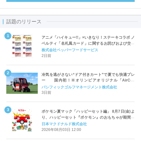
話題のリリース
アニメ「ハイキュー!!」×いきなり！ステーキコラボ ノ
ベルティ「名札風カード」に関するお詫びおよび交換
対応についてのご案内
株式会社ペッパーフードサービス
2日前
冷気を逃がさない“ドア付きカート”で夏でも快適プレ
ー 国内初！※オリンピアオリジナル「AirCon
Cart（エアコンカート）」導入 | ＰＧＭ
パシフィックゴルフマネージメント株式会社
3日前
ポケモン夏マック「ハッピーセット編」 8月7日(金)よ
り、ハッピーセット『ポケモン』のおもちゃが期間限
定登場
日本マクドナルド株式会社
2026年08月03日 12:00