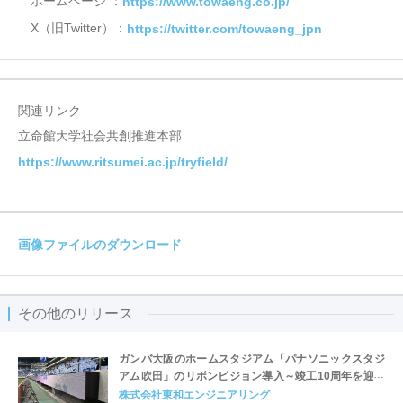
ホームページ ：
https://www.towaeng.co.jp/
X（旧Twitter）：
https://twitter.com/towaeng_jpn
関連リンク
立命館大学社会共創推進本部
https://www.ritsumei.ac.jp/tryfield/
画像ファイルのダウンロード
その他のリリース
ガンバ大阪のホームスタジアム「パナソニックスタジ
アム吹田」のリボンビジョン導入～竣工10周年を迎え
るスタジアムのアップデートをサポート～
株式会社東和エンジニアリング