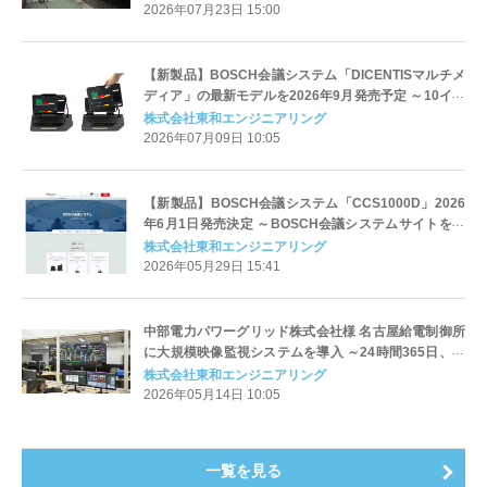
2026年07月23日 15:00
【新製品】BOSCH会議システム「DICENTISマルチメ
ディア」の最新モデルを2026年9月発売予定 ～10イン
チタッチスクリーンとAIマイクアレイを搭載、より快
株式会社東和エンジニアリング
適でインタラクティブな会議環境を実現
2026年07月09日 10:05
【新製品】BOSCH会議システム「CCS1000D」2026
年6月1日発売決定 ～BOSCH会議システムサイトをリ
ニューアル、最新モデル情報を公開～
株式会社東和エンジニアリング
2026年05月29日 15:41
中部電力パワーグリッド株式会社様 名古屋給電制御所
に大規模映像監視システムを導入 ～24時間365日、安
定した電力供給を支える司令塔の可視化を実現～
株式会社東和エンジニアリング
2026年05月14日 10:05
一覧を見る