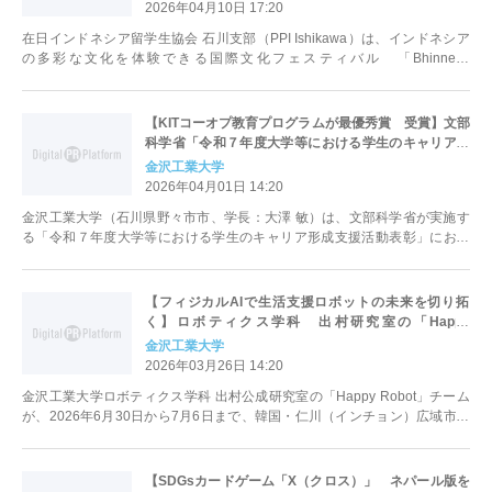
プ・グルメ・文化展示など“インドネシアを旅する1
2026年04月10日 17:20
日”を石川で〜
在日インドネシア留学生協会 石川支部（PPI Ishikawa）は、インドネシア
の多彩な文化を体験できる国際文化フェスティバル 「Bhinneka
Nusantara V...
【KITコーオプ教育プログラムが最優秀賞 受賞】文部
科学省「令和７年度大学等における学生のキャリア形
成支援活動表彰」
金沢工業大学
2026年04月01日 14:20
金沢工業大学（石川県野々市市、学長：大澤 敏）は、文部科学省が実施す
る「令和７年度大学等における学生のキャリア形成支援活動表彰」におい
て、金沢工業大学の産学協同型教育「K...
【フィジカルAIで生活支援ロボットの未来を切り拓
く】ロボティクス学科 出村研究室の「Happy
Robot」、RoboCup2026世界大会出場へ2026年6月30
金沢工業大学
日から7月6日まで、韓国・仁川広域市で開催
2026年03月26日 14:20
金沢工業大学ロボティクス学科 出村公成研究室の「Happy Robot」チーム
が、2026年6月30日から7月6日まで、韓国・仁川（インチョン）広域市で
開催されるRobo...
【SDGsカードゲーム「X（クロス）」 ネパール版を