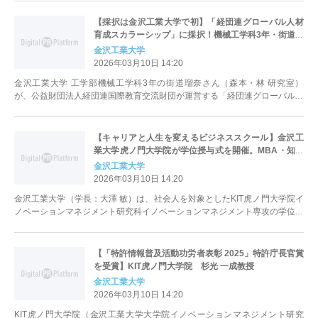
【採択は金沢工業大学で初】「経団連グローバル人材
育成スカラーシップ」に採択！機械工学科3年・街道瑠
奈さん～医療機器開発を目指して海外留学へ～
金沢工業大学
2026年03月10日 14:20
金沢工業大学 工学部機械工学科3年の街道瑠奈さん（森本・林 研究室）
が、公益財団法人経団連国際教育交流財団が運営する「経団連グローバル人
材育成スカラーシップ」に見事採択さ...
【キャリアと人生を変えるビジネススクール】金沢工
業大学虎ノ門大学院が学位授与式を開催。MBA・知的
財産マネジメントの学位を授与3月15日（日）13時30
金沢工業大学
分 法曹会館（東京都千代田区霞が関）
2026年03月10日 14:20
金沢工業大学（学長：大澤 敏）は、社会人を対象としたKIT虎ノ門大学院イ
ノベーションマネジメント研究科イノベーションマネジメント専攻の学位授
与式を、令和8年3月15日（日...
【「特許情報普及活動功労者表彰 2025」特許庁長官賞
を受賞】KIT虎ノ門大学院 杉光 一成教授
金沢工業大学
2026年03月10日 14:20
KIT虎ノ門大学院（金沢工業大学大学院イノベーションマネジメント研究