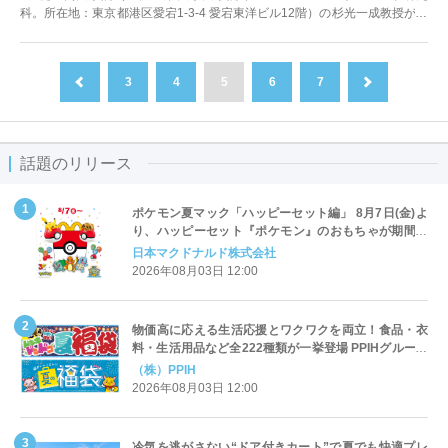
科。所在地：東京都港区愛宕1-3-4 愛宕東洋ビル12階）の杉光一成教授が、
特許情報普及活動功労者表彰...
3
4
5
6
7
前へ
次へ
話題のリリース
ポケモン夏マック「ハッピーセット編」 8月7日(金)よ
り、ハッピーセット『ポケモン』のおもちゃが期間限
定登場
日本マクドナルド株式会社
2026年08月03日 12:00
物価高に応える生活応援とワクワクを両立！食品・衣
料・生活用品など全222種類が一挙登場 PPIHグループ
「夏福袋」＆セール 8月6日(木)より順次スタート
（株）PPIH
2026年08月03日 12:00
冷気を逃がさない“ドア付きカート”で夏でも快適プレ