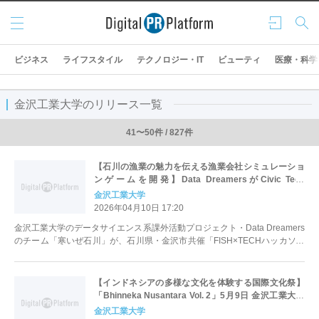
メニ
ログ
検索
ュー
イン
ビジネス
ライフスタイル
テクノロジー・IT
ビューティ
医療・科学
金沢工業大学のリリース一覧
41〜50件 / 827件
【石川の漁業の魅力を伝える漁業会社シミュレーショ
ンゲームを開発】Data DreamersがCivic Tech
Innovation Awardを受賞。石川県・金沢市 共催
金沢工業大学
「Fish×Techハッカソン＃いしかわの海の幸をアプデ
2026年04月10日 17:20
せよ」で
金沢工業大学のデータサイエンス系課外活動プロジェクト・Data Dreamers
のチーム「寒いぜ石川」が、石川県・金沢市共催「FISH×TECHハッカソン
#いしかわの海...
【インドネシアの多様な文化を体験する国際文化祭】
「Bhinneka Nusantara Vol. 2」5月9日 金沢工業大学
で開催決定〜ダンス・音楽・伝統衣装・ワークショッ
金沢工業大学