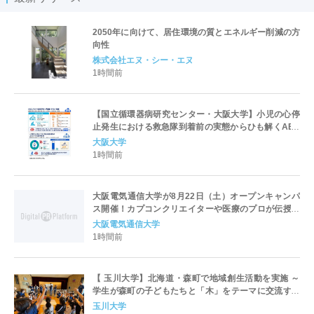
2050年に向けて、居住環境の質とエネルギー削減の方
向性
株式会社エヌ・シー・エヌ
1時間前
【国立循環器病研究センター・大阪大学】小児の心停
止発生における救急隊到着前の実態からひも解くAED
パッド装着と良好な神経学的転帰との関連性
大阪大学
1時間前
大阪電気通信大学が8月22日（土）オープンキャンパ
ス開催！カプコンクリエイターや医療のプロが伝授！
未来を拓く特別講演を実施～「万博レガシーイベン
大阪電気通信大学
ト」会場と本学会場をフィジカルアバターでつなぐコ
1時間前
ラボ企画も開催～
【 玉川大学】北海道・森町で地域創生活動を実施 ～
学生が森町の子どもたちと「木」をテーマに交流する
プロジェクト ～［ 8月21日・22日 現地取材のご案内
玉川大学