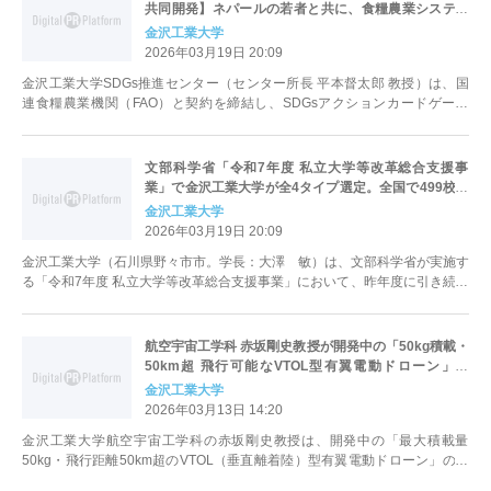
共同開発】ネパールの若者と共に、食糧農業システム
の課題解決をテーマに。金沢工業大学と国連FAOが連
金沢工業大学
携して
2026年03月19日 20:09
金沢工業大学SDGs推進センター（センター所長 平本督太郎 教授）は、国
連食糧農業機関（FAO）と契約を締結し、SDGsアクションカードゲーム
「THE SDGsアクション...
文部科学省「令和7年度 私立大学等改革総合支援事
業」で金沢工業大学が全4タイプ選定。全国で499校が
申請した中、4タイプ全てでの選定は2大学のみ
金沢工業大学
2026年03月19日 20:09
金沢工業大学（石川県野々市市。学長：大澤 敏）は、文部科学省が実施す
る「令和7年度 私立大学等改革総合支援事業」において、昨年度に引き続き
全4タイプすべてに選定されました...
航空宇宙工学科 赤坂剛史教授が開発中の「50kg積載・
50km超 飛行可能なVTOL型有翼電動ドローン」。
2026年3月10日 福井空港にて飛行実験を実施
金沢工業大学
2026年03月13日 14:20
金沢工業大学航空宇宙工学科の赤坂剛史教授は、開発中の「最大積載量
50kg・飛行距離50km超のVTOL（垂直離着陸）型有翼電動ドローン」の飛
行実験を、2026年3月10日...