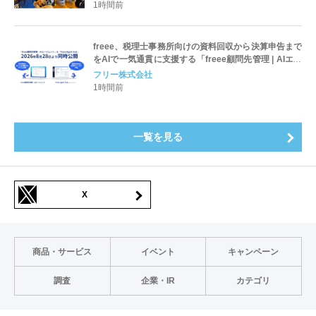
］
1時間前
freee、税理士事務所向けの資料回収から決算申告まで
をAIで一気通貫に支援する「freee顧問先管理 | AIエー
ジェント」と「freee Agent Hub」をfAD2026にて公
フリー株式会社
開
1時間前
一覧を見る
X
商品・サービス
イベント
キャンペーン
調査
企業・IR
カテゴリ