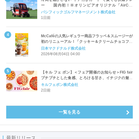
ー 国内初！※オリンピアオリジナル「AirCon
Cart（エアコンカート）」導入 | ＰＧＭ
パシフィックゴルフマネージメント株式会社
1日前
McCaféの人気レギュラー商品フラッペ＆スムージーが
初のリニューアル！「クッキー＆クリームチョコフラ
ッペ」「マンゴースムージー」8月5日（水）から販売
日本マクドナルド株式会社
開始
2026年08月04日 04:00
【キル フェ ボン】＜フェア開催のお知らせ＞FIG fair
プチプチとした食感、とろける甘さ、イチジクの魅力
をたっぷりと。新作を含め、イチジク尽くしの全4種が
キルフェボン株式会社
登場8月20日（木）スタート
2日前
一覧を見る
最新リリース