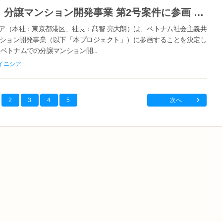
ベトナム・ホーチミン市における 分譲マンション開発事業 第2号案件に参画 ～中間所得層向け住宅供給を通じ、都市成長と暮らしの質向上に貢献～
（本社：東京都港区、社長：髙智 亮大朗）は、ベトナム社会主義共
ション開発事業（以下「本プロジェクト」）に参画することを決定し
ベトナムでの分譲マンション開...
イニシア
2
3
4
5
次へ