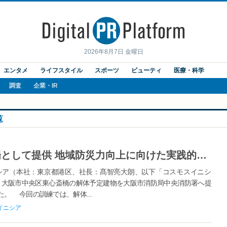
2026年8月7日 金曜日
エンタメ
ライフスタイル
スポーツ
ビューティ
医療・科学
調査
企業・IR
覧
解体予定ビルを消防活動訓練の場として提供 地域防災力向上に向けた実践的な訓練を支援
ア（本社：東京都港区、社長：髙智亮大朗、以下「コスモスイニシ
日間、大阪市中央区東心斎橋の解体予定建物を大阪市消防局中央消防署へ提
。 今回の訓練では、解体...
イニシア