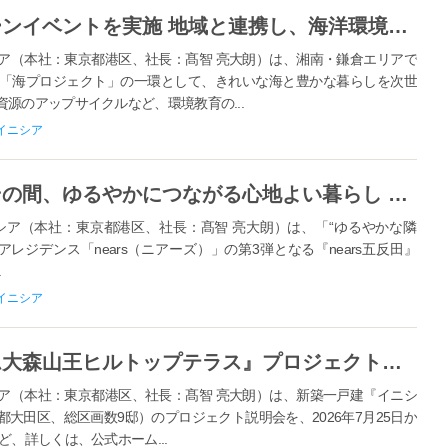
逗子海岸で海開きとビーチクリーンイベントを実施 地域と連携し、海洋環境保全と次世代への環境教育を推進
（本社：東京都港区、社長：髙智 亮大朗）は、湘南・鎌倉エリアで
「海プロジェクト」の一環として、きれいな海と豊かな暮らしを次世
源のアップサイクルなど、環境教育の...
イニシア
ひとり暮らしとシェアハウスのその間、ゆるやかにつながる心地よい暮らし シェアレジデンス『nears（ニアーズ）五反田』入居開始
ア（本社：東京都港区、社長：髙智 亮大朗）は、「“ゆるやかな隣
ジデンス「nears（ニアーズ）」の第3弾となる『nears五反田』
.
イニシア
新築一戸建『イニシアフォーラム大森山王ヒルトップテラス』プロジェクト説明会開始 多くの文士が居住した歴史を持つ「大田区山王」の地に全9邸誕生
（本社：東京都港区、社長：髙智 亮大朗）は、新築一戸建『イニシ
大田区、総区画数9邸）のプロジェクト説明会を、2026年7月25日か
、詳しくは、公式ホーム...