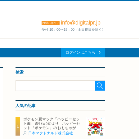
info@digitalpr.jp
お問い合わせ
受付 10：00〜18：00（土日祝日を除く）
ログインはこちら
検索
人気の記事
ポケモン夏マック「ハッピーセッ
ト編」 8月7日(金)より、ハッピーセ
ット『ポケモン』のおもちゃが期
間限定登場
日本マクドナルド株式会社