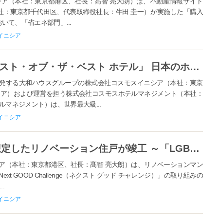
ア（本社：東京都港区、社長：髙智 亮大朗）は、不動産情報サイト
本社：東京都千代田区、代表取締役社長：牛田 圭一）が実施した「購入
おいて、「省エネ部門」...
イニシア
「2026 トラベラーズチョイス ベスト・オブ・ザ・ベスト ホテル」 日本のホテル人気部門4位に「MIMARU東京 銀座EAST」が選出
開発する大和ハウスグループの株式会社コスモスイニシア（本社：東京
シア）および運営を担う株式会社コスモスホテルマネジメント（本社：
マネジメント）は、世界最大級...
イニシア
女性同士のパートナーシップを想定したリノベーション住戸が竣工 ～「LGBTQのためのマイホーム相談会」に出展し接点を創出～
（本社：東京都港区、社長：髙智 亮大朗）は、リノベーションマン
 GOOD Challenge（ネクスト グッド チャレンジ）」の取り組みの
.
イニシア