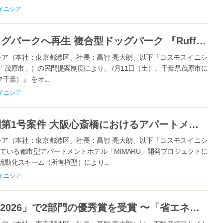
イニシア
茂原市の閉園した観光施設をドッグパークへ再生 複合型ドッグパーク 『Ruff-Laugh Chiba（ラフラフ千葉）』 2026年7月11日グランドオープン 期間限定プールエリア新設
ア（本社：東京都港区、社長：髙智 亮大朗、以下「コスモスイニシ
「茂原市」）の民間提案制度により、7月11日（土）、千葉県茂原市に
フ千葉）』 をオ...
イニシア
コスモスイニシア不動産投資顧問第1号案件 大阪心斎橋におけるアパートメントホテル「MIMARU」開発プロジェクトを推進
ア（本社：東京都港区、社長：髙智 亮大朗、以下「コスモスイニシ
ている都市型アパートメントホテル「MIMARU」開発プロジェクトに
動化スキーム（所有権型）により...
イニシア
「購入者が選ぶSUUMO AWARD 2026」で2部門の優秀賞を受賞 〜「省エネ」「内覧会満足度」で住まいの性能と体験価値を評価〜