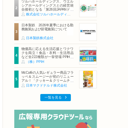
ツルハホールディングス、ウエル
シアホールディングスとの経営統
合後初となる「第26回JAPANドラ
ッグストアショー」に出展
株式会社ツルハホールディングス
日本製鉄 2026年夏季における勤
務施策および節電施策について
日本製鉄株式会社
物価高に応える生活応援とワクワ
クを両立！食品・衣料・生活用品
など全222種類が一挙登場 PPIHグ
ループ「夏福袋」＆セール 8月6日
（株）PPIH
(木)より順次スタート
McCaféの人気レギュラー商品フラ
ッペ＆スムージーが初のリニュー
アル！「クッキー＆クリームチョ
コフラッペ」「マンゴースムージ
日本マクドナルド株式会社
ー」8月5日（水）から販売開始
一覧を見る