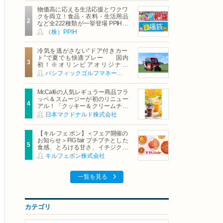
物価高に応える生活応援とワクワ
クを両立！食品・衣料・生活用品
など全222種類が一挙登場 PPIHグ
ループ「夏福袋」＆セール 8月6日
（株）PPIH
(木)より順次スタート
冷気を逃がさない“ドア付きカー
ト”で夏でも快適プレー 国内
初！※オリンピアオリジナル
「AirCon Cart（エアコンカー
パシフィックゴルフマネージメント株式会社
ト）」導入 | ＰＧＭ
McCaféの人気レギュラー商品フラ
ッペ＆スムージーが初のリニュー
アル！「クッキー＆クリームチョ
コフラッペ」「マンゴースムージ
日本マクドナルド株式会社
ー」8月5日（水）から販売開始
【キル フェ ボン】＜フェア開催の
お知らせ＞FIG fair プチプチとした
食感、とろける甘さ、イチジクの
魅力をたっぷりと。新作を含め、
キルフェボン株式会社
イチジク尽くしの全4種が登場8月
20日（木）スタート
一覧を見る
カテゴリ