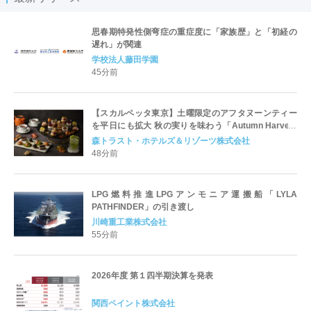
思春期特発性側弯症の重症度に「家族歴」と「初経の
遅れ」が関連
学校法人藤田学園
45分前
【スカルペッタ東京】土曜限定のアフタヌーンティー
を平日にも拡大 秋の実りを味わう「Autumn Harvest
Afternoon Tea」9月1日スタート
森トラスト・ホテルズ＆リゾーツ株式会社
48分前
LPG燃料推進LPGアンモニア運搬船「LYLA
PATHFINDER」の引き渡し
川崎重工業株式会社
55分前
2026年度 第１四半期決算を発表
関西ペイント株式会社