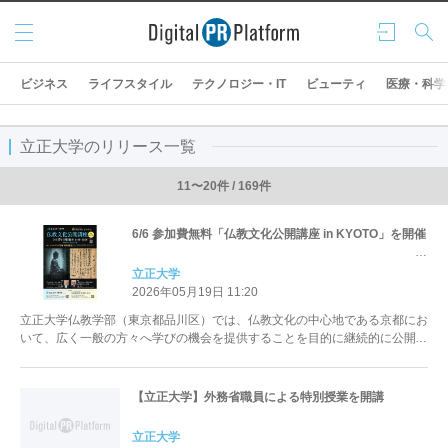
メニ
ログ
検索
ュー
イン
ビジネス
ライフスタイル
テクノロジー・IT
ビューティ
医療・科学
立正大学のリリース一覧
11〜20件 / 169件
6/6 参加費無料「仏教文化公開講座 in KYOTO」を開催
立正大学
2026年05月19日 11:20
立正大学仏教学部（東京都品川区）では、仏教文化の中心地である京都にお
いて、広く一般の方々へ学びの機会を提供することを目的に継続的に公開講
座を開催しています。 今年度は、...
【立正大学】外務省職員による特別授業を開講
立正大学