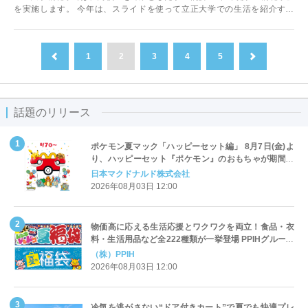
を実施します。 今年は、スライドを使って立正大学での生活を紹介する
「大学生活紹介企画」と、志望する...
1
2
3
4
5
前へ
次へ
話題のリリース
ポケモン夏マック「ハッピーセット編」 8月7日(金)よ
り、ハッピーセット『ポケモン』のおもちゃが期間限
定登場
日本マクドナルド株式会社
2026年08月03日 12:00
物価高に応える生活応援とワクワクを両立！食品・衣
料・生活用品など全222種類が一挙登場 PPIHグループ
「夏福袋」＆セール 8月6日(木)より順次スタート
（株）PPIH
2026年08月03日 12:00
冷気を逃がさない“ドア付きカート”で夏でも快適プレ