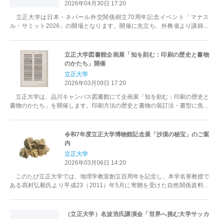
2026年04月30日 17:20
立正大学は日本・ネパール外交関係樹立70周年記念イベント「マナス
ル・サミット2026」の開場となります。開催に先立ち、外務省より講師を
招き主に在学生を対象とした特別授業...
立正大学図書館企画展「知を刻む：印刷の歴史と書物
のかたち」開催
立正大学
2026年03月09日 17:20
立正大学は、品川キャンパス図書館にて企画展「知を刻む：印刷の歴史と
書物のかたち」を開催します。印刷方法の歴史と書物の装訂法・書型に焦点
を当て、知がどのような姿で人々に届...
令和7年度立正大学博物館記念展「沙漠の秘宝」のご案
内
立正大学
2026年03月06日 14:20
このたび立正大学では、地理学教室創立百周年を記念し、本学名誉教授で
ある髙村弘毅氏より平成23（2011）年5月に寄贈を受けた自然関係資料を
常設展示に加えることとし、記念...
（立正大学）名波浩氏講演会「世界へ挑む大学サッカ