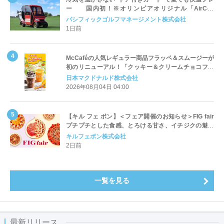
ー 国内初！※オリンピアオリジナル「AirCon
Cart（エアコンカート）」導入 | ＰＧＭ
パシフィックゴルフマネージメント株式会社
1日前
McCaféの人気レギュラー商品フラッペ＆スムージーが
初のリニューアル！「クッキー＆クリームチョコフラ
ッペ」「マンゴースムージー」8月5日（水）から販売
日本マクドナルド株式会社
開始
2026年08月04日 04:00
【キル フェ ボン】＜フェア開催のお知らせ＞FIG fair
プチプチとした食感、とろける甘さ、イチジクの魅力
をたっぷりと。新作を含め、イチジク尽くしの全4種が
キルフェボン株式会社
登場8月20日（木）スタート
2日前
一覧を見る
最新リリース