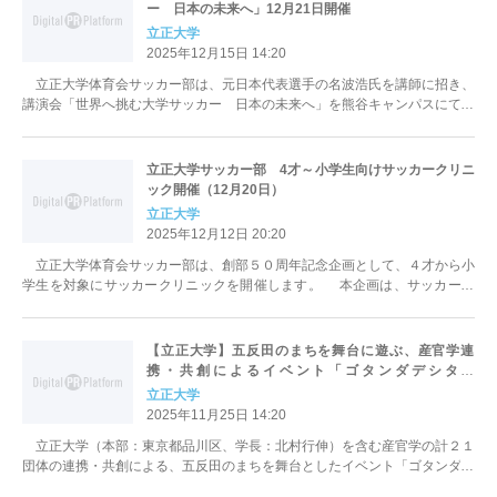
ー 日本の未来へ」12月21日開催
立正大学
2025年12月15日 14:20
立正大学体育会サッカー部は、元日本代表選手の名波浩氏を講師に招き、
講演会「世界へ挑む大学サッカー 日本の未来へ」を熊谷キャンパスにて開
催します。 立正大学...
立正大学サッカー部 4才～小学生向けサッカークリニ
ック開催（12月20日）
立正大学
2025年12月12日 20:20
立正大学体育会サッカー部は、創部５０周年記念企画として、４才から小
学生を対象にサッカークリニックを開催します。 本企画は、サッカー部
創部５０周年の特別企画...
【立正大学】五反田のまちを舞台に遊ぶ、産官学連
携・共創によるイベント「ゴタンダデシタン
ダ!!2025」
立正大学
2025年11月25日 14:20
立正大学（本部：東京都品川区、学長：北村行伸）を含む産官学の計２１
団体の連携・共創による、五反田のまちを舞台としたイベント「ゴタンダデ
シタンダ!!２０２５」を10...