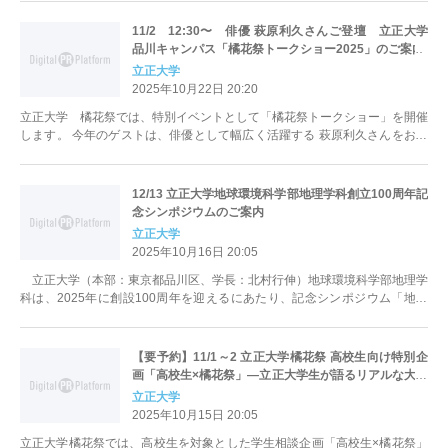
11/2 12:30〜 俳優 萩原利久さんご登壇 ⽴正⼤学
品川キャンパス「橘花祭トークショー2025」のご案内
立正大学
2025年10月22日 20:20
⽴正⼤学 橘花祭では、特別イベントとして「橘花祭トークショー」を開催
します。 今年のゲストは、俳優として幅広く活躍する 萩原利久さんをお招
きし、俳優を続けるにおいての...
12/13 ⽴正⼤学地球環境科学部地理学科創⽴100周年記
念シンポジウムのご案内
立正大学
2025年10月16日 20:05
⽴正⼤学（本部：東京都品川区、学長：北村行伸）地球環境科学部地理学
科は、2025年に創設100周年を迎えるにあたり、記念シンポジウム「地理
学教育の現在地」を開催しま...
【要予約】11/1～2 立正大学橘花祭 高校生向け特別企
画「高校生×橘花祭」―立正大学生が語るリアルな大学
生活―
立正大学
2025年10月15日 20:05
立正大学橘花祭では、高校生を対象とした学生相談企画「高校生×橘花祭」