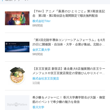
【TVer】アニメ『薬屋のひとりごと』第3期放送記
念 第1期・第2期全話を期間限定で順次無料配信
株式会社TVer
8時間前
「第3回北陸半導体コンソーシアムフォーラム」を8月
25日に開催国・自治体・大学・企業が集結。北陸から
世界に向けた半導体産業の発展とエコシステム形成を
金沢工業大学
議論
9時間前
【京王百貨店 新宿店】過去最大8店舗展開の京王ラー
メンフェスや京王百貨店限定の背徳ひんやりスイーツ
など、実演グルメが充実 過去最長21日間、計90店舗
株式会社京王百貨店
出店の 「大北海道展」
1日前
希少糖をメジャーに！ 香川大学農学部生が大阪・御堂
筋のイベントで希少糖の魅力を発信
香川大学