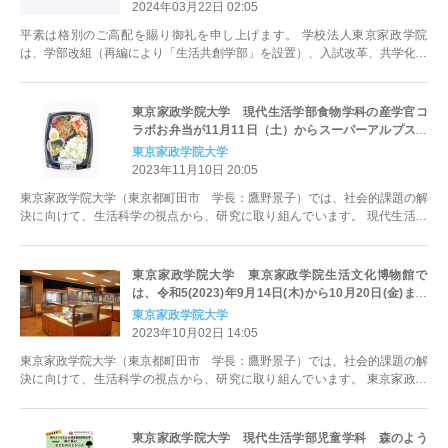
2024年03月22日 02:05
平素は格別のご高配を賜り御礼を申し上げます。 学校法人東京家政学院
は、学部改組（再編により「生活共創学部」を設置）、入試改革、共学化を
３本柱とする改革により、志願者の...
東京家政学院大学 現代生活学部食物学科の産学官コ
ラボお弁当が11月11日（土）からスーパーアルプス全
店で販売開始
東京家政学院大学
2023年11月10日 20:05
東京家政学院大学（東京都町田市 学長：鷹野景子）では、社会的課題の解
決に向けて、生活科学の視点から、研究に取り組んでいます。 現代生活学
部食物学科三澤朱実教授（三澤ゼ...
東京家政学院大学 東京家政学院生活文化博物館で
は、令和5(2023)年9月14日(木)から10月20日(金)まで
の期間、東京家政学院大学同窓会「光塩会」との共催
東京家政学院大学
で企画展「創職(ライフワーク)の世界」および「令和5
2023年10月02日 14:05
年度展示実習展」を同時開催
東京家政学院大学（東京都町田市 学長：鷹野景子）では、社会的課題の解
決に向けて、生活科学の視点から、研究に取り組んでいます。 東京家政学
院大学（東京都町田市 ...
東京家政学院大学 現代生活学部児童学科 森のよう