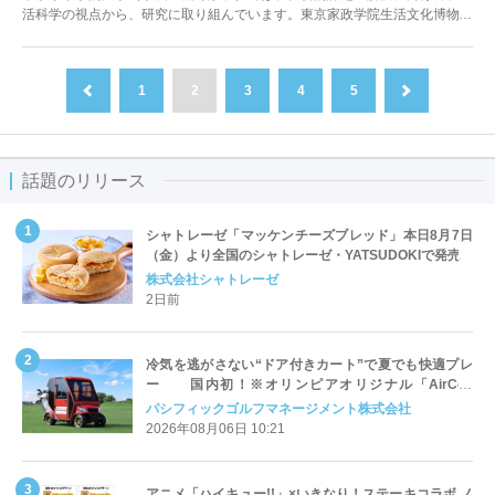
活科学の視点から、研究に取り組んでいます。東京家政学院生活文化博物館
では、令和5年2月20日(月)...
1
2
3
4
5
前へ
次へ
話題のリリース
シャトレーゼ「マッケンチーズブレッド」本日8月7日
（金）より全国のシャトレーゼ・YATSUDOKIで発売
株式会社シャトレーゼ
2日前
冷気を逃がさない“ドア付きカート”で夏でも快適プレ
ー 国内初！※オリンピアオリジナル「AirCon
Cart（エアコンカート）」導入 | ＰＧＭ
パシフィックゴルフマネージメント株式会社
2026年08月06日 10:21
アニメ「ハイキュー!!」×いきなり！ステーキコラボ ノ