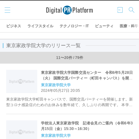
メニ
ログ
検索
ュー
イン
ビジネス
ライフスタイル
テクノロジー・IT
ビューティ
医療・科学
東京家政学院大学のリリース一覧
11〜20件 / 79件
東京家政学院大学国際交流センター 令和6年5月28日
（火） 国際交流パーティー（町田キャンパス）を開催
します。
東京家政学院大学
2024年05月27日 20:05
東京家政学院大学町田キャンパスで、国際交流パーティーを開催します。新
型コロナ感染症のためのお休みを数年経て、久しぶりの再開です。 本学の
学生（日本人も留学生も）と教職...
学校法人東京家政学院 記者会見のご案内（令和6年3
月15日（金）15:30～16:30）
東京家政学院大学