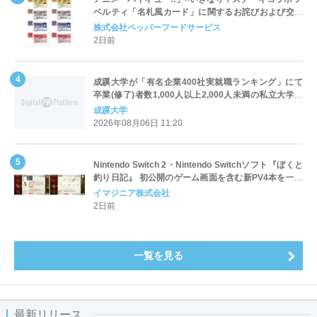
ベルティ「名札風カード」に関するお詫びおよび交換
対応についてのご案内
株式会社ペッパーフードサービス
2日前
成蹊大学が「有名企業400社実就職ランキング」にて
卒業(修了)者数1,000人以上2,000人未満の私立大学で
全国第1位を獲得！～実就職率は26.5%（前年比＋
成蹊大学
4.3pt）に伸長、東京の私立大学でも10位にランクイン
2026年08月06日 11:20
～
Nintendo Switch 2・Nintendo Switchソフト『ぼくと
釣り日記』 初公開のゲーム画面を含む新PV4本を一挙
公開！
イマジニア株式会社
2日前
一覧を見る
最新リリース