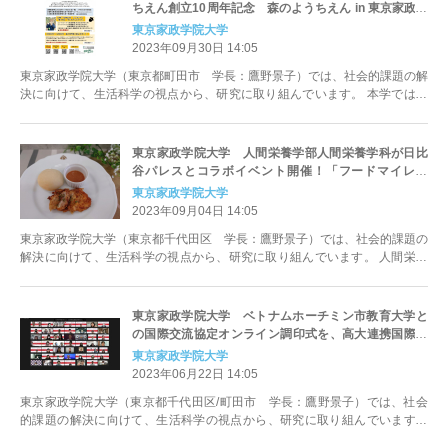
ちえん創立10周年記念 森のようちえん in 東京家政学
院大学 特別企画「森で育む 子どもの心とからだ」
東京家政学院大学
を11月3日に開催
2023年09月30日 14:05
東京家政学院大学（東京都町田市 学長：鷹野景子）では、社会的課題の解
決に向けて、生活科学の視点から、研究に取り組んでいます。 本学では、
町田キャンパスの裏山の豊かな自...
東京家政学院大学 人間栄養学部人間栄養学科が日比
谷パレスとコラボイベント開催！「フードマイレー
ジ」をテーマにしたSDGsランチを期間限定で販売
東京家政学院大学
2023年09月04日 14:05
東京家政学院大学（東京都千代田区 学長：鷹野景子）では、社会的課題の
解決に向けて、生活科学の視点から、研究に取り組んでいます。 人間栄養
学部人間栄養学科（加藤理津子准...
東京家政学院大学 ベトナムホーチミン市教育大学と
の国際交流協定オンライン調印式を、高大連携国際交
流イベントとして実施
東京家政学院大学
2023年06月22日 14:05
東京家政学院大学（東京都千代田区/町田市 学長：鷹野景子）では、社会
的課題の解決に向けて、生活科学の視点から、研究に取り組んでいます。
2023年6月15日（...