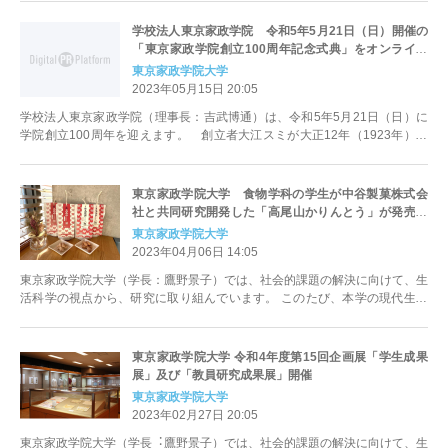
学校法人東京家政学院 令和5年5月21日（日）開催の
「東京家政学院創立100周年記念式典」をオンライン
ライブ配信いたします
東京家政学院大学
2023年05月15日 20:05
学校法人東京家政学院（理事長：吉武博通）は、令和5年5月21日（日）に
学院創立100周年を迎えます。 創立者大江スミが大正12年（1923年）、
東京家政学院の前身であ...
東京家政学院大学 食物学科の学生が中谷製菓株式会
社と共同研究開発した「高尾山かりんとう」が発売さ
れました
東京家政学院大学
2023年04月06日 14:05
東京家政学院大学（学長：鷹野景子）では、社会的課題の解決に向けて、生
活科学の視点から、研究に取り組んでいます。 このたび、本学の現代生活
学部食物学科（東京都町田市）米...
東京家政学院大学 令和4年度第15回企画展「学生成果
展」及び「教員研究成果展」開催
東京家政学院大学
2023年02月27日 20:05
東京家政学院大学（学長︓鷹野景子）では、社会的課題の解決に向けて、生