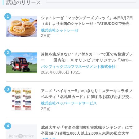
話題のリリース
シャトレーゼ「マッケンチーズブレッド」本日8月7日
（金）より全国のシャトレーゼ・YATSUDOKIで発売
株式会社シャトレーゼ
2日前
冷気を逃がさない“ドア付きカート”で夏でも快適プレ
ー 国内初！※オリンピアオリジナル「AirCon
Cart（エアコンカート）」導入 | ＰＧＭ
パシフィックゴルフマネージメント株式会社
2026年08月06日 10:21
アニメ「ハイキュー!!」×いきなり！ステーキコラボ ノ
ベルティ「名札風カード」に関するお詫びおよび交換
対応についてのご案内
株式会社ペッパーフードサービス
2日前
成蹊大学が「有名企業400社実就職ランキング」にて
卒業(修了)者数1,000人以上2,000人未満の私立大学で