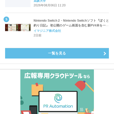
全国第1位を獲得！～実就職率は26.5%（前年比＋
成蹊大学
4.3pt）に伸長、東京の私立大学でも10位にランクイン
2026年08月06日 11:20
～
Nintendo Switch 2・Nintendo Switchソフト『ぼくと
釣り日記』 初公開のゲーム画面を含む新PV4本を一挙
公開！
イマジニア株式会社
2日前
一覧を見る