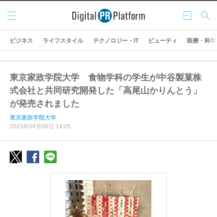
メニ
ログ
検索
ュー
イン
ビジネス
ライフスタイル
テクノロジー・IT
ビューティ
医療・科学
東京家政学院大学 食物学科の学生が中谷製菓株
式会社と共同研究開発した「高尾山かりんとう」
が発売されました
東京家政学院大学
2023年04月06日 14:05