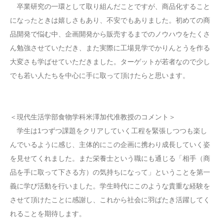
卒業研究の一環として取り組んだことですが、商品化すること
になったときは嬉しさもあり、不安でもありました。初めての商
品開発で悩む中、企画開発から販売するまでのノウハウをたくさ
ん勉強させていただき、また実際に工場見学でかりんとうを作る
大変さも学ばせていただきました。ターゲットが若者なので少し
でも若い人たちを中心に手に取って頂けたらと思います。
＜現代生活学部食物学科米澤加代准教授のコメント＞
学生は1つずつ課題をクリアしていく工程を緊張しつつも楽し
んでいるように感じ、主体的にこの企画に携わり成長していく姿
を見せてくれました。また栄養士という職にも通じる「相手（商
品を手に取って下さる方）の気持ちになって」ということを第一
義に学び活動を行いました。学生時代にこのような貴重な経験を
させて頂けたことに感謝し、これから社会に羽ばたき活躍してく
れることを期待します。