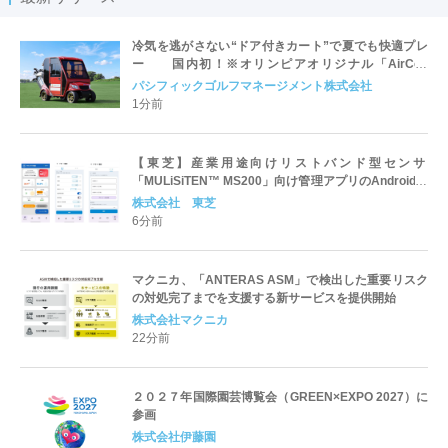
冷気を逃がさない“ドア付きカート”で夏でも快適プレ
ー 国内初！※オリンピアオリジナル「AirCon
Cart（エアコンカート）」導入 | ＰＧＭ
パシフィックゴルフマネージメント株式会社
1分前
【東芝】産業用途向けリストバンド型センサ
「MULiSiTEN™ MS200」向け管理アプリのAndroid版
を提供開始
株式会社 東芝
6分前
マクニカ、「ANTERAS ASM」で検出した重要リスク
の対処完了までを支援する新サービスを提供開始
株式会社マクニカ
22分前
２０２７年国際園芸博覧会（GREEN×EXPO 2027）に
参画
株式会社伊藤園