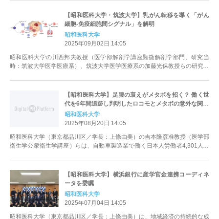
【昭和医科大学・筑波大学】乳がん転移を導く「がん
細胞-免疫細胞間シグナル」を解明
昭和医科大学
2025年09月02日 14:05
昭和医科大学の川西邦夫教授（医学部解剖学講座顕微解剖学部門、研究当
時：筑波大学医学医療系）、筑波大学医学医療系の加藤光保教授らの研究グ
ループは、乳がんの中でも特に再発...
【昭和医科大学】足腰の衰えがメタボを招く？ 働く世
代を6年間追跡し判明したロコモとメタボの意外な関係
昭和医科大学
2025年08月20日 14:05
昭和医科大学（東京都品川区／学長：上條由美）の吉本隆彦准教授（医学部
衛生学公衆衛生学講座）らは、自動車製造業で働く日本人労働者4,301人を
最長6年間追跡し、ロコモテ...
【昭和医科大学】横浜銀行に産学官金連携コーディネ
ータを委嘱
昭和医科大学
2025年07月04日 14:05
昭和医科大学（東京都品川区／学長：上條由美）は、地域経済の持続的な成