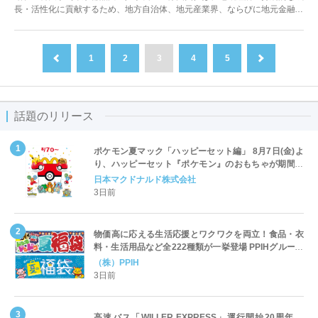
長・活性化に貢献するため、地方自治体、地元産業界、ならびに地元金融機
関と協力して産学官金連携の取り...
1
2
3
4
5
前へ
次へ
話題のリリース
ポケモン夏マック「ハッピーセット編」 8月7日(金)よ
り、ハッピーセット『ポケモン』のおもちゃが期間限
定登場
日本マクドナルド株式会社
3日前
物価高に応える生活応援とワクワクを両立！食品・衣
料・生活用品など全222種類が一挙登場 PPIHグループ
「夏福袋」＆セール 8月6日(木)より順次スタート
（株）PPIH
3日前
高速バス「WILLER EXPRESS」運行開始20周年、