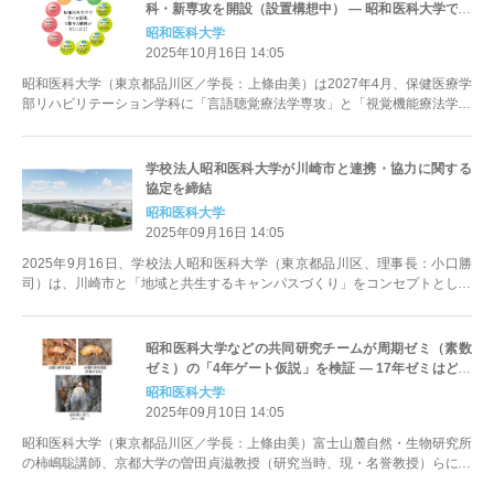
科・新専攻を開設（設置構想中） ― 昭和医科大学で学
べる領域、目指せる職種がさらに広がります！
昭和医科大学
2025年10月16日 14:05
昭和医科大学（東京都品川区／学長：上條由美）は2027年4月、保健医療学
部リハビリテーション学科に「言語聴覚療法学専攻」と「視覚機能療法学専
攻」の2専攻を新たに開設す...
学校法人昭和医科大学が川崎市と連携・協力に関する
協定を締結
昭和医科大学
2025年09月16日 14:05
2025年9月16日、学校法人昭和医科大学（東京都品川区、理事長：小口勝
司）は、川崎市と「地域と共生するキャンパスづくり」をコンセプトとした
連携・協力に関する協定を締...
昭和医科大学などの共同研究チームが周期ゼミ（素数
ゼミ）の「4年ゲート仮説」を検証 ― 17年ゼミはどう
やって羽化のタイミングを決めているのか？
昭和医科大学
2025年09月10日 14:05
昭和医科大学（東京都品川区／学長：上條由美）富士山麓自然・生物研究所
の柿嶋聡講師、京都大学の曽田貞滋教授（研究当時、現・名誉教授）らによ
る共同研究チームは、アメリカ東...