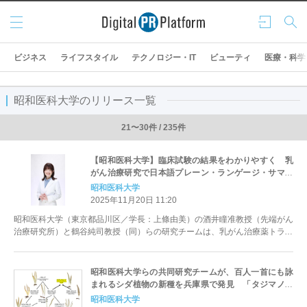
メニ
ログ
検索
ュー
イン
ビジネス
ライフスタイル
テクノロジー・IT
ビューティ
医療・科学
昭和医科大学のリリース一覧
21〜30件 / 235件
【昭和医科大学】臨床試験の結果をわかりやすく 乳
がん治療研究で日本語プレーン・ランゲージ・サマリ
ーを公開
昭和医科大学
2025年11月20日 11:20
昭和医科大学（東京都品川区／学長：上條由美）の酒井瞳准教授（先端がん
治療研究所）と鶴谷純司教授（同）らの研究チームは、乳がん治療薬トラス
ツズマブ デルクステカンによる...
昭和医科大学らの共同研究チームが、百人一首にも詠
まれるシダ植物の新種を兵庫県で発見 「タジマノキ
シノブ」と命名
昭和医科大学