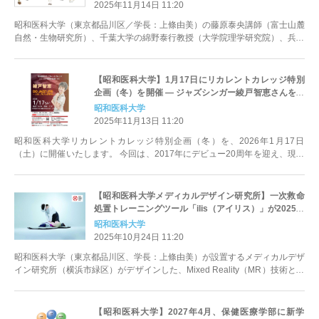
2025年11月14日 11:20
昭和医科大学（東京都品川区／学長：上條由美）の藤原泰央講師（富士山麓
自然・生物研究所）、千葉大学の綿野泰行教授（大学院理学研究院）、兵庫
県立人と自然の博物館の村上哲明...
【昭和医科大学】1月17日にリカレントカレッジ特別
企画（冬）を開催 ― ジャズシンガー綾戸智恵さんをお
招きし、心と身体を元気にするライブをお届けします
昭和医科大学
―
2025年11月13日 11:20
昭和医科大学リカレントカレッジ特別企画（冬）を、2026年1月17日
（土）に開催いたします。 今回は、2017年にデビュー20周年を迎え、現在
もなお精力的に活動されて...
【昭和医科大学メディカルデザイン研究所】一次救命
処置トレーニングツール「ilis（アイリス）」が2025年
度グッドデザイン賞を受賞しました！！
昭和医科大学
2025年10月24日 11:20
昭和医科大学（東京都品川区、学長：上條由美）が設置するメディカルデザ
イン研究所（横浜市緑区）がデザインした、Mixed Reality（MR）技術とシ
ミュレータを融合...
【昭和医科大学】2027年4月、保健医療学部に新学