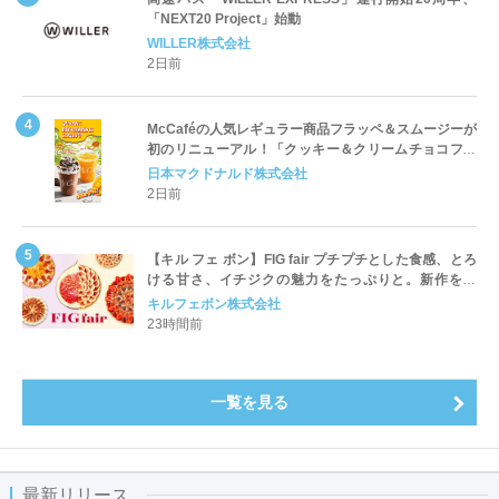
「NEXT20 Project」始動
WILLER株式会社
2日前
McCaféの人気レギュラー商品フラッペ＆スムージーが
初のリニューアル！「クッキー＆クリームチョコフラ
ッペ」「マンゴースムージー」8月5日（水）から販売
日本マクドナルド株式会社
開始
2日前
【キル フェ ボン】FIG fair プチプチとした食感、とろ
ける甘さ、イチジクの魅力をたっぷりと。新作を含
め、イチジク尽くしの全4種が登場8月20日（木）スタ
キルフェボン株式会社
ート
23時間前
一覧を見る
最新リリース