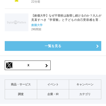
22分前
【創価大学】なぜ不登校は急増し続けるのか？大人が
見直すべき「学習観」と子どもの自己受容感を育む
「言葉かけ」とは ― 特設サイト『問いの編集室』に最
創価大学
新記事を公開
2時間前
一覧を見る
X
商品・サービス
イベント
キャンペーン
調査
企業・IR
カテゴリ