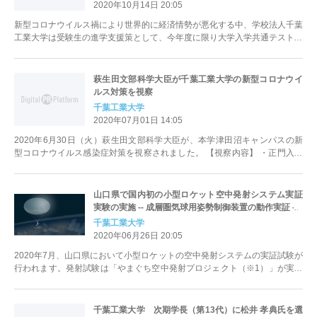
2020年10月14日 20:05
新型コロナウイルス禍により世界的に経済情勢が悪化する中、学校法人千葉
工業大学は受験生の進学支援策として、今年度に限り大学入学共通テスト利
用入学試験＜前期・中期・後期＞...
萩生田文部科学大臣が千葉工業大学の新型コロナウイ
ルス対策を視察
千葉工業大学
2020年07月01日 14:05
2020年6月30日（火）萩生田文部科学大臣が、本学津田沼キャンパスの新
型コロナウイルス感染症対策を視察されました。 【視察内容】 ・正門入口
検温所...手...
山口県で国内初の小型ロケット空中発射システム実証
実験の実施 -- 成層圏気球用姿勢制御装置の動作実証 --
千葉工業大学
2020年06月26日 20:05
2020年7月、山口県において小型ロケットの空中発射システムの実証試験が
行われます。発射試験は「やまぐち空中発射プロジェクト（※1）」が実施
するもので、成層圏気球から...
千葉工業大学 次期学長（第13代）に松井 孝典氏を選