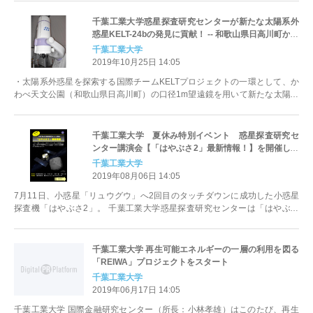
千葉工業大学惑星探査研究センターが新たな太陽系外
惑星KELT-24bの発見に貢献！ -- 和歌山県日高川町かわ
べ天文公園の口径1m望遠鏡を用いて太陽系外惑星の観
千葉工業大学
測に初めて成功 --
2019年10月25日 14:05
・太陽系外惑星を探索する国際チームKELTプロジェクトの一環として、か
わべ天文公園（和歌山県日高川町）の口径1m望遠鏡を用いて新たな太陽系
外惑星KELT-24bのトラ...
千葉工業大学 夏休み特別イベント 惑星探査研究セ
ンター講演会【「はやぶさ2」最新情報！】を開催しま
す
千葉工業大学
2019年08月06日 14:05
7月11日、小惑星「リュウグウ」へ2回目のタッチダウンに成功した小惑星
探査機「はやぶさ2」。 千葉工業大学惑星探査研究センターは「はやぶさ
2」のほぼ全ての科学観測機器...
千葉工業大学 再生可能エネルギーの一層の利用を図る
「REIWA」プロジェクトをスタート
千葉工業大学
2019年06月17日 14:05
千葉工業大学 国際金融研究センター（所長：小林孝雄）はこのたび、再生