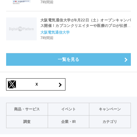
7時間前
大阪電気通信大学が8月22日（土）オープンキャンパ
ス開催！カプコンクリエイターや医療のプロが伝授！
未来を拓く特別講演を実施～「万博レガシーイベン
大阪電気通信大学
ト」会場と本学会場をフィジカルアバターでつなぐコ
7時間前
ラボ企画も開催～
一覧を見る
X
商品・サービス
イベント
キャンペーン
調査
企業・IR
カテゴリ