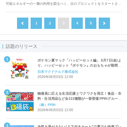
可能エネルギーの一層の利用を図るべく、次のプロジェクトをスタートさせ
ました。名付けて、REIWAで...
1
2
3
4
5
前へ
次へ
話題のリリース
ポケモン夏マック「ハッピーセット編」 8月7日(金)よ
り、ハッピーセット『ポケモン』のおもちゃが期間限
定登場
日本マクドナルド株式会社
2026年08月03日 12:00
物価高に応える生活応援とワクワクを両立！食品・衣
料・生活用品など全222種類が一挙登場 PPIHグループ
「夏福袋」＆セール 8月6日(木)より順次スタート
（株）PPIH
2026年08月03日 12:00
冷気を逃がさない“ドア付きカート”で夏でも快適プレ