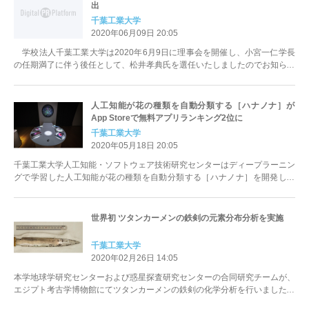
出
千葉工業大学
2020年06月09日 20:05
学校法人千葉工業大学は2020年6月9日に理事会を開催し、小宮一仁学長
の任期満了に伴う後任として、松井孝典氏を選任いたしましたのでお知らせ
します。 任期は2020...
人工知能が花の種類を自動分類する［ハナノナ］が
App Storeで無料アプリランキング2位に
千葉工業大学
2020年05月18日 20:05
千葉工業大学人工知能・ソフトウェア技術研究センターはディープラーニン
グで学習した人工知能が花の種類を自動分類する［ハナノナ］を開発し、
App Storeで無料アプリラ...
世界初 ツタンカーメンの鉄剣の元素分布分析を実施
千葉工業大学
2020年02月26日 14:05
本学地球学研究センターおよび惑星探査研究センターの合同研究チームが、
エジプト考古学博物館にてツタンカーメンの鉄剣の化学分析を行いました。
この鉄剣は、紀元前14世紀に鉄...