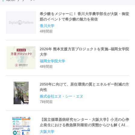
希少糖をメジャーに！ 香川大学農学部生が大阪・御堂
筋のイベントで希少糖の魅力を発信
香川大学
4時間前
2026年 熊本支援方言プロジェクトを実施--福岡女学院
大学
福岡女学院大学
4時間前
2050年に向けて、居住環境の質とエネルギー削減の方
向性
株式会社エヌ・シー・エヌ
7時間前
【国立循環器病研究センター・大阪大学】小児の心停
止発生における救急隊到着前の実態からひも解くAED
パッド装着と良好な神経学的転帰との関連性
大阪大学