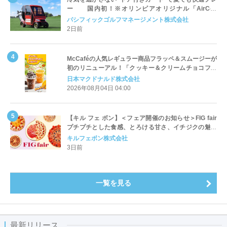
ー 国内初！※オリンピアオリジナル「AirCon
Cart（エアコンカート）」導入 | ＰＧＭ
パシフィックゴルフマネージメント株式会社
2日前
McCaféの人気レギュラー商品フラッペ＆スムージーが
初のリニューアル！「クッキー＆クリームチョコフラ
ッペ」「マンゴースムージー」8月5日（水）から販売
日本マクドナルド株式会社
開始
2026年08月04日 04:00
【キル フェ ボン】＜フェア開催のお知らせ＞FIG fair
プチプチとした食感、とろける甘さ、イチジクの魅力
をたっぷりと。新作を含め、イチジク尽くしの全4種が
キルフェボン株式会社
登場8月20日（木）スタート
3日前
一覧を見る
最新リリース