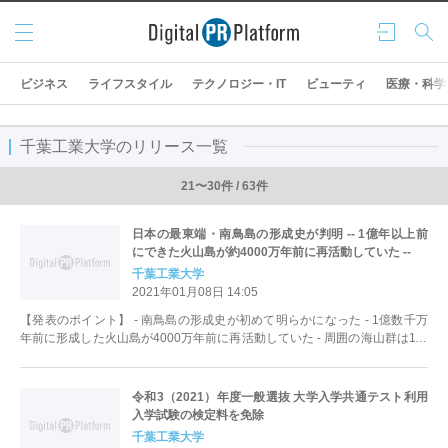
メニ
ログ
検索
ュー
イン
ビジネス
ライフスタイル
テクノロジー・IT
ビューティ
医療・科学
千葉工業大学のリリース一覧
21〜30件 / 63件
日本の最東端・南鳥島の形成史が判明 -- 1億年以上前
にできた火山島が約4000万年前に再活動していた --
千葉工業大学
2021年01月08日 14:05
【発表のポイント】 - 南鳥島の形成史が初めて明らかになった - 1億数千万
年前に形成した火山島が4000万年前に再活動していた - 周囲の海山群は1億
数千万年前に活...
令和3（2021）年度一般選抜 大学入学共通テスト利用
入学試験の検定料を免除
千葉工業大学