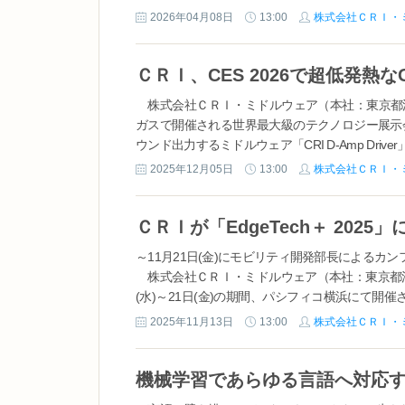
ことで従来比の最大10倍※1の録画時間の延長を実現
2026年04月08日
13:00
株式会社ＣＲＩ・
株式会社ＣＲＩ・ミドルウェア（本社：東京都渋
ガスで開催される世界最大級のテクノロジー展示会
ウンド出力するミドルウェア「CRI D-Amp Driver
2025年12月05日
13:00
株式会社ＣＲＩ・
～11月21日(金)にモビリティ開発部長によるカ
株式会社ＣＲＩ・ミドルウェア（本社：東京都渋
(水)～21日(金)の期間、パシフィコ横浜にて開催さ
創プロジェクト「Open SDV Initiative（...
2025年11月13日
13:00
株式会社ＣＲＩ・