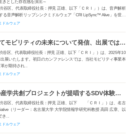
生きとした存在感を演出～
谷区、代表取締役社長：押見 正雄、以下「ＣＲＩ」）は、音声解析
解析リップシンクミドルウェア「CRI LipSync™ Alive」を世界
.
ミドルウェア
ＣＲＩ、CEATEC 2025 の登壇にてモビリティの未来について発信、出展ではソフトウェアが作る体験「SDx」について展示
区、代表取締役社長：押見 正雄、以下「ＣＲＩ」）は、2025年10
に登壇・出展いたします。初日のカンファレンスでは、当社モビリティ事業本
が期待され...
ミドルウェア
ＣＲＩ、名大発モビリティ領域の産学共創プロジェクトが提唱するSDV体験のシミュレーション環境「MESH」開発に参画
渋谷区、代表取締役社長：押見 正雄、以下 「ＣＲＩ」）は、名古
itiative（リーダー：名古屋大学 大学院情報学研究科教授 高田 広章、以
...
ミドルウェア