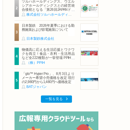
ツルハホールディングス、ウエル
シアホールディングスとの経営統
合後初となる「第26回JAPANドラ
ッグストアショー」に出展
株式会社ツルハホールディングス
日本製鉄 2026年夏季における勤
務施策および節電施策について
日本製鉄株式会社
物価高に応える生活応援とワクワ
クを両立！食品・衣料・生活用品
など全222種類が一挙登場 PPIHグ
ループ「夏福袋」＆セール 8月6日
（株）PPIH
(木)より順次スタート
「glo™ Hyper Pro」、8月3日より
メーカー希望小売価格を改定 現行
の2,980円から1,480円へ価格改定
BATジャパン
一覧を見る