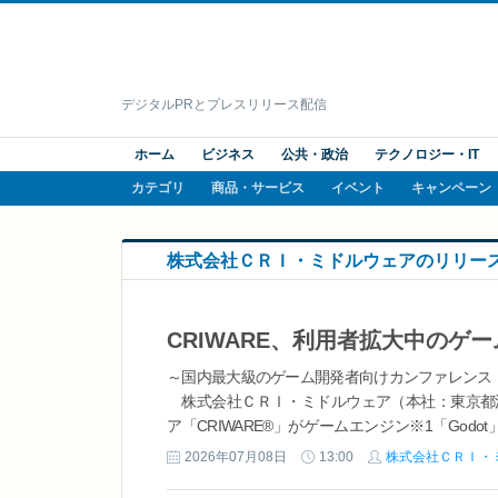
デジタルPRとプレスリリース配信
ホーム
ビジネス
公共・政治
テクノロジー・IT
カテゴリ
商品・サービス
イベント
キャンペーン
株式会社ＣＲＩ・ミドルウェアのリリー
～国内最大級のゲーム開発者向けカンファレンス「
株式会社ＣＲＩ・ミドルウェア（本社：東京都渋
ア「CRIWARE®」がゲームエンジン※1「God
対応したオープンソースのゲームエンジンです。開発
2026年07月08日
13:00
株式会社ＣＲＩ・