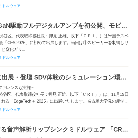
...
ミドルウェア
ＣＲＩ、CES 2026で超低発熱なGaN駆動フルデジタルアンプを初公開、モビリティの音響アーキテクチャを再定義
谷区、代表取締役社長：押見 正雄、以下「ＣＲＩ」）は米国ラスベ
「CES 2026」に初めて出展します。当日は①スピーカーを制御しサ
」と窒化ガリ...
ミドルウェア
ＣＲＩが「EdgeTech＋ 2025」に出展・登壇 SDV体験のシミュレーション環境「MESH」を初お披露目！
ンファレンスも実施～
谷区、代表取締役社長：押見 正雄、以下「ＣＲＩ」）は、11月19日
れる「EdgeTech＋ 2025」に出展いたします。名古屋大学発の産学共
ミドルウェア
機械学習であらゆる言語へ対応する音声解析リップシンクミドルウェア 「CRI LipSync Alive」グローバル市場向けに提供開始