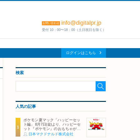
info@digitalpr.jp
お問い合わせ
受付 10：00〜18：00（土日祝日を除く）
ログインはこちら
検索
人気の記事
ポケモン夏マック「ハッピーセッ
ト編」 8月7日(金)より、ハッピーセ
ット『ポケモン』のおもちゃが期
間限定登場
日本マクドナルド株式会社