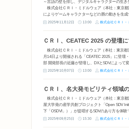
～言語の壁を排し、デジタルキャラクターの生き
株式会社ＣＲＩ・ミドルウェア（本社：東京都渋
によりゲームキャラクターなどの唇の動きを生成する音声
に向けて提供開始します。 機械学習による音声..
2025年11月12日
13:00
株式会社ＣＲＩ・
株式会社ＣＲＩ・ミドルウェア（本社：東京都渋谷
月14日より開催される「CEATEC 2025」
部 開発部長の近藤が登壇し、DXとSDVによって変革
2025年10月07日
13:00
株式会社ＣＲＩ・
株式会社ＣＲＩ・ミドルウェア（本社：東京都
屋大学発の産学共創プロジェクト「Open SDV In
下「OSDVI」）」が提唱するSDVのあり方を体験でき
2025年09月25日
15:30
株式会社ＣＲＩ・