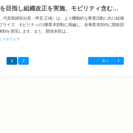
ＣＲＩ、2030年の売上高100億円を目指し組織改正を実施、モビリティ含む３事業本部と開発本部で事業拡大を加速
代表取締役社長：押見 正雄）は、より機動的な事業活動に向け組織
プライズ、モビリティの3事業本部制に再編し、各事業本部内に開発部
制を実現します。また、開発本部は...
ミドルウェア
1
2
次へ