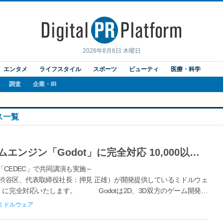
2026年8月6日 木曜日
エンタメ
ライフスタイル
スポーツ
ビューティ
医療・科学
調査
企業・IR
ス一覧
CRIWARE、利用者拡大中のゲームエンジン「Godot」に完全対応 10,000以上のゲーム向けライセンスで培われた技術資産でGodot利用者をサポート
CEDEC」で共同講演も実施～
谷区、代表取締役社長：押見 正雄）が開発提供しているミドルウェ
ot」に完全対応いたします。 Godotは2D、3D双方のゲーム開発に
の...
ミドルウェア