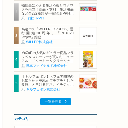
物価高に応える生活応援とワクワ
クを両立！食品・衣料・生活用品
など全222種類が一挙登場 PPIHグ
ループ「夏福袋」＆セール 8月6日
（株）PPIH
(木)より順次スタート
高速バス「WILLER EXPRESS」運
行開始20周年、「NEXT20
Project」始動
WILLER株式会社
McCaféの人気レギュラー商品フラ
ッペ＆スムージーが初のリニュー
アル！「クッキー＆クリームチョ
コフラッペ」「マンゴースムージ
日本マクドナルド株式会社
ー」8月5日（水）から販売開始
【キル フェ ボン】＜フェア開催の
お知らせ＞FIG fair プチプチとした
食感、とろける甘さ、イチジクの
魅力をたっぷりと。新作を含め、
キルフェボン株式会社
イチジク尽くしの全4種が登場8月
20日（木）スタート
一覧を見る
カテゴリ