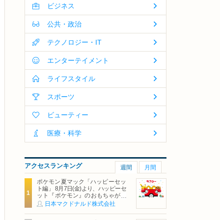
ビジネス
公共・政治
テクノロジー・IT
エンターテイメント
ライフスタイル
スポーツ
ビューティー
医療・科学
アクセスランキング
週間
月間
ポケモン夏マック「ハッピーセッ
ト編」 8月7日(金)より、ハッピーセ
ット『ポケモン』のおもちゃが期
間限定登場
日本マクドナルド株式会社