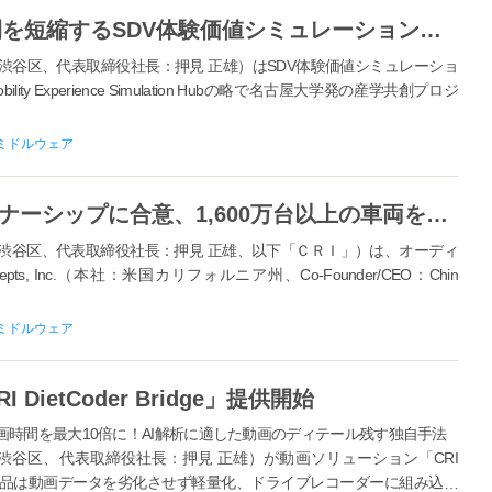
SDVアイデアを具現化、開発期間を短縮するSDV体験価値シミュレーション「MESH」が販売開始！ ～自動車、部品サプライヤーのニーズに応じて構想から量産まで伴走支援～
谷区、代表取締役社長：押見 正雄）はSDV体験価値シミュレーショ
y Experience Simulation Hubの略で名古屋大学発の産学共創プロジ
ミドルウェア
ＣＲＩ、DSP Conceptsとパートナーシップに合意、1,600万台以上の車両を支える警告音の技術を世界市場に提供
谷区、代表取締役社長：押見 正雄、以下「ＣＲＩ」）は、オーディ
, Inc.（本社：米国カリフォルニア州、Co‐Founder/CEO：Chin
ミドルウェア
ietCoder Bridge」提供開始
時間を最大10倍に！AI解析に適した動画のディテール残す独自手法
谷区、代表取締役社長：押見 正雄）が動画ソリューション「CRI
ます。この製品は動画データを劣化させず軽量化、ドライブレコーダーに組み込む