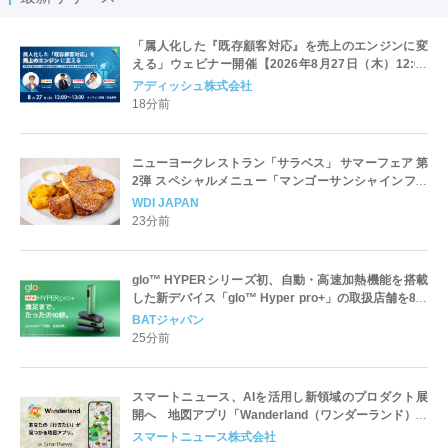
「属人化した『既存顧客対応』を売上のエンジンに変
える」ウェビナー開催【2026年8月27日（木）12:00
～13:00 /リコーITソリューションズ×ユニリタ×アディ
アディッシュ株式会社
ッシュ共催】
18分前
ニューヨークレストラン「サラベス」 サマーフェア 第
2弾 スペシャルメニュー「マンゴーサンシャインフレ
ンチ」／「スモークサーモンサンド」
WDI JAPAN
23分前
glo™ HYPERシリーズ初、自動・高速加熱機能を搭載
した新デバイス「glo™ Hyper pro+」の取扱店舗を8月
17日より全国へ拡大
BATジャパン
25分前
スマートニュース、AIを活用し新領域のプロダクト展
開へ 地図アプリ「Wanderland（ワンダーランド）」
iOS版をローンチ
スマートニュース株式会社