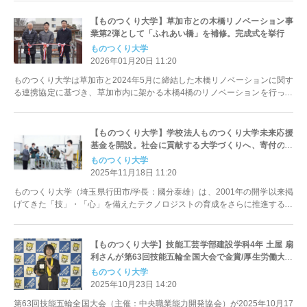
【ものつくり大学】草加市との木橋リノベーション事
業第2弾として「ふれあい橋」を補修。完成式を挙行
ものつくり大学
2026年01月20日 11:20
ものつくり大学は草加市と2024年5月に締結した木橋リノベーションに関す
る連携協定に基づき、草加市内に架かる木橋4橋のリノベーションを行って
います。 2024年度に補修を...
【ものつくり大学】学校法人ものつくり大学未来応援
基金を開設。社会に貢献する大学づくりへ、寄付の使
途を選べる募金制度を新設
ものつくり大学
2025年11月18日 11:20
ものつくり大学（埼玉県行田市/学長：國分泰雄）は、2001年の開学以来掲
げてきた「技」・「心」を備えたテクノロジストの育成をさらに推進するた
め、寄付の使途を指定できる...
【ものつくり大学】技能工芸学部建設学科4年 土屋 扇
利さんが第63回技能五輪全国大会で金賞/厚生労働大臣
賞をした他、5名が入賞！
ものつくり大学
2025年10月23日 14:20
第63回技能五輪全国大会（主催：中央職業能力開発協会）が2025年10月17