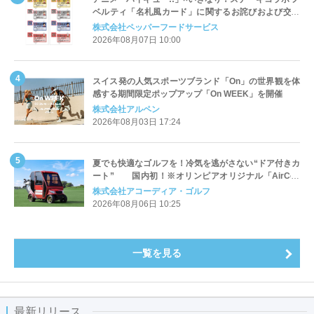
ベルティ「名札風カード」に関するお詫びおよび交換
対応についてのご案内
株式会社ペッパーフードサービス
2026年08月07日 10:00
スイス発の人気スポーツブランド「On」の世界観を体
感する期間限定ポップアップ「On WEEK」を開催
株式会社アルペン
2026年08月03日 17:24
夏でも快適なゴルフを！冷気を逃がさない“ドア付きカ
ート” 国内初！※オリンピアオリジナル「AirCon
Cart（エアコンカート）」導入 | アコーディア・ゴ
株式会社アコーディア・ゴルフ
ルフ
2026年08月06日 10:25
一覧を見る
最新リリース