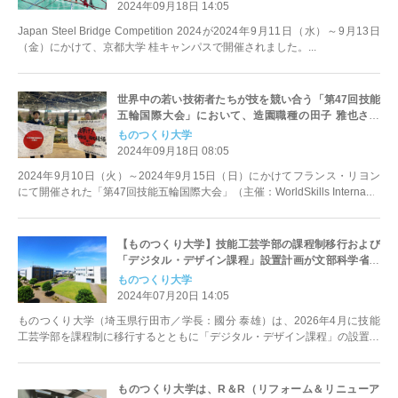
2024年09月18日 14:05
Japan Steel Bridge Competition 2024が2024年9月11日（水）～9月13日
（金）にかけて、京都大学 桂キャンパスで開催されました。...
世界中の若い技術者たちが技を競い合う「第47回技能
五輪国際大会」において、造園職種の田子 雅也さん
（ものつくり大学 技能工芸学部 建設学科4年）が銀
ものつくり大学
賞を受賞！大学生の銀賞受賞は日本初！
2024年09月18日 08:05
2024年9月10日（火）～2024年9月15日（日）にかけてフランス・リヨン
にて開催された「第47回技能五輪国際大会」（主催：WorldSkills Interna...
【ものつくり大学】技能工芸学部の課程制移行および
「デジタル・デザイン課程」設置計画が文部科学省の
令和6年度大学・高専機能強化支援事業に選定
ものつくり大学
2024年07月20日 14:05
ものつくり大学（埼玉県行田市／学長：國分 泰雄）は、2026年4月に技能
工芸学部を課程制に移行するとともに「デジタル・デザイン課程」の設置を
構想しています。 この構想...
ものつくり大学は、R＆R（リフォーム＆リニューア