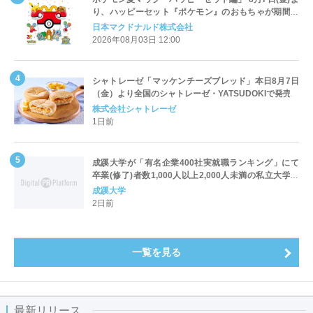
り、ハッピーセット『ポケモン』のおもちゃが期間限
定登場
日本マクドナルド株式会社
2026年08月03日 12:00
シャトレーゼ「マッケンチーズブレッド」本日8月7日
（金）より全国のシャトレーゼ・YATSUDOKIで発売
株式会社シャトレーゼ
1日前
成蹊大学が「有名企業400社実就職ランキング」にて
卒業(修了)者数1,000人以上2,000人未満の私立大学で
全国第1位を獲得！～実就職率は26.5%（前年比＋
成蹊大学
4.3pt）に伸長、東京の私立大学でも10位にランクイン
2日前
～
一覧を見る
最新リリース