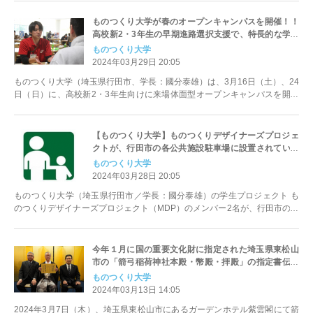
ものつくり大学が春のオープンキャンパスを開催！！
高校新2・3年生の早期進路選択支援で、特長的な学び
を体験できる機会を提供！
ものつくり大学
2024年03月29日 20:05
ものつくり大学（埼玉県行田市、学長：國分泰雄）は、3月16日（土）、24
日（日）に、高校新2・3年生向けに来場体面型オープンキャンパスを開催
しました。大学の特長や教育...
【ものつくり大学】ものつくりデザイナーズプロジェ
クトが、行田市の各公共施設駐車場に設置されている
「行田市こどもまんなか駐車場」のこどものピクトグ
ものつくり大学
ラムをデザイン制作しました。
2024年03月28日 20:05
ものつくり大学（埼玉県行田市／学長：國分泰雄）の学生プロジェクト も
のつくりデザイナーズプロジェクト（MDP）のメンバー2名が、行田市の各
公共施設駐車場に設置されてい...
今年１月に国の重要文化財に指定された埼玉県東松山
市の「箭弓稲荷神社本殿・幣殿・拝殿」の指定書伝達
式開催。学術調査を担当したものつくり大学の建設学
ものつくり大学
科 横山研究室（横山晋一教授）が大きな貢献！
2024年03月13日 14:05
2024年3月7日（木）、埼玉県東松山市にあるガーデンホテル紫雲閣にて箭