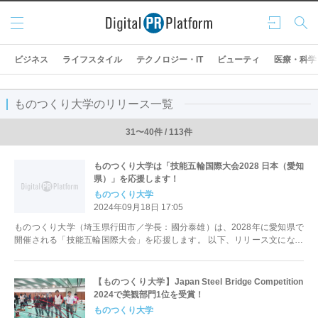
メニ
ログ
検索
ュー
イン
ビジネス
ライフスタイル
テクノロジー・IT
ビューティ
医療・科学
ものつくり大学のリリース一覧
31〜40件 / 113件
ものつくり大学は「技能五輪国際大会2028 日本（愛知
県）」を応援します！
ものつくり大学
2024年09月18日 17:05
ものつくり大学（埼玉県行田市／学長：國分泰雄）は、2028年に愛知県で
開催される「技能五輪国際大会」を応援します。 以下、リリース文になり
ます。 2024年9...
【ものつくり大学】Japan Steel Bridge Competition
2024で美観部門1位を受賞！
ものつくり大学