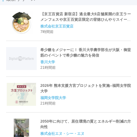
【京王百貨店 新宿店】過去最大8店舗展開の京王ラー
メンフェスや京王百貨店限定の背徳ひんやりスイーツ
など、実演グルメが充実 過去最長21日間、計90店舗
株式会社京王百貨店
出店の 「大北海道展」
7時間前
希少糖をメジャーに！ 香川大学農学部生が大阪・御堂
筋のイベントで希少糖の魅力を発信
香川大学
21時間前
2026年 熊本支援方言プロジェクトを実施--福岡女学院
大学
福岡女学院大学
21時間前
2050年に向けて、居住環境の質とエネルギー削減の方
向性
株式会社エヌ・シー・エヌ