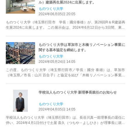
ル）建築再生展2024に出展します。
ものつくり大学
2024年06月05日 20:05
ものつくり大学（埼玉県行田市 学長：國分泰雄）が、第28回R＆R建築再
生展2024に出展します。 この展示会は、2024年6月12日から3日間、東京
ビッグサイトで開催...
ものつくり大学は草加市と木橋リノベーション事業に
関する基本協定を締結します。
ものつくり大学
2024年05月24日 14:05
この度、ものつくり大学（埼玉県行田市／学長：國分 泰雄）は、草加市
（埼玉県／市長：山川 百合子）と協定を結び「木橋リノベーション事業」
と題し草加市内に架かる木橋の修繕...
学校法人ものつくり大学 新理事長就任のお知らせ
ものつくり大学
2024年04月05日 14:05
学校法人ものつくり大学（埼玉県行田市）は、長谷川真一前理事長の退任に
伴い、2024年4月1日付けで土屋 喜久（つちや・よしひさ）が理事長に就任
しました。 【新...