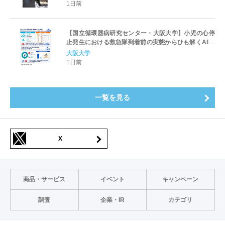
1日前
【国立循環器病研究センター・大阪大学】小児の心停
止発生における救急隊到着前の実態からひも解くAED
パッド装着と良好な神経学的転帰との関連性
大阪大学
1日前
一覧を見る
X
商品・サービス
イベント
キャンペーン
調査
企業・IR
カテゴリ