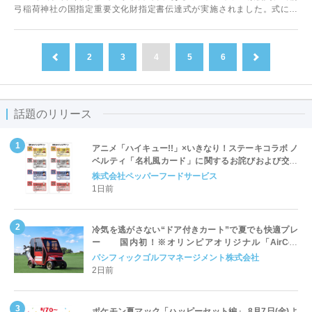
弓稲荷神社の国指定重要文化財指定書伝達式が実施されました。式には
2013年から2015年にかけ...
2
3
4
5
6
前へ
次へ
話題のリリース
アニメ「ハイキュー!!」×いきなり！ステーキコラボ ノ
ベルティ「名札風カード」に関するお詫びおよび交換
対応についてのご案内
株式会社ペッパーフードサービス
1日前
冷気を逃がさない“ドア付きカート”で夏でも快適プレ
ー 国内初！※オリンピアオリジナル「AirCon
Cart（エアコンカート）」導入 | ＰＧＭ
パシフィックゴルフマネージメント株式会社
2日前
ポケモン夏マック「ハッピーセット編」 8月7日(金)よ