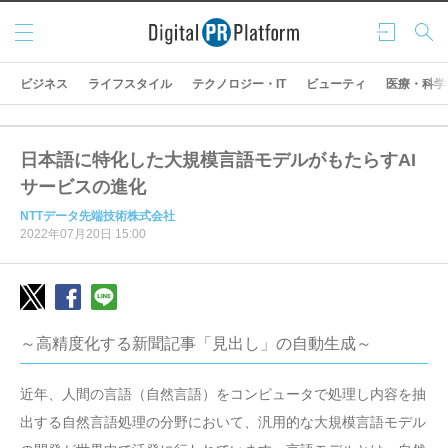
メニ
ログ
検索
ュー
イン
ビジネス
ライフスタイル
テクノロジー・IT
ビューティ
医療・科学
日本語に特化した大規模言語モデルがもたらすAI
サービスの進化
NTTデータ先端技術株式会社
2022年07月20日 15:00
～高精度化する新聞記事「見出し」の自動生成～
近年、人間の言語（自然言語）をコンピュータで処理し内容を抽
出する自然言語処理の分野において、汎用的な大規模言語モデル