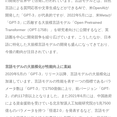
の開発が世界中で活発に行われています。言語モデルとは、自然
言語による質問応答や文章生成などができるAIで、米OpenAIが
開発した「GPT-3」が代表的ですが、2022年5月には、米Metaが
「GPT-3」に匹敵する大規模言語モデル「Open Pretrained
Transformer（OPT-175B）」を研究者向けに公開するなど、英
語圏を中心に開発競争を繰り広げています。こうしたなか、日本
語に特化した大規模言語モデルの開発も盛んになってきており、
今後の動向が注目されています。
言語モデルの大規模化が性能向上に直結
2020年5月の「GPT-3」リリース以降、言語モデルの大規模化は
加速しています。言語モデルの性能を表す一つの指標であるパラ
メータ数は「GPT-3」で1750億個に上り、前バージョン「GPT-
2」の約117倍以上となりました。また2021年6月には、中国政府
による資金援助を受けている北京智源人工知能研究院が1兆7500
億ものパラメータを持つ「悟道2.0」を発表するなど、言語モデ