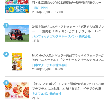
料・生活用品など全222種類が一挙登場 PPIHグループ
「夏福袋」＆セール 8月6日(木)より順次スタート
（株）PPIH
2026年08月03日 12:00
冷気を逃がさない“ドア付きカート”で夏でも快適プレ
ー 国内初！※オリンピアオリジナル「AirCon
Cart（エアコンカート）」導入 | ＰＧＭ
パシフィックゴルフマネージメント株式会社
1日前
McCaféの人気レギュラー商品フラッペ＆スムージーが
初のリニューアル！「クッキー＆クリームチョコフラ
ッペ」「マンゴースムージー」8月5日（水）から販売
日本マクドナルド株式会社
開始
2026年08月04日 04:00
【キル フェ ボン】＜フェア開催のお知らせ＞FIG fair
プチプチとした食感、とろける甘さ、イチジクの魅力
をたっぷりと。新作を含め、イチジク尽くしの全4種が
キルフェボン株式会社
登場8月20日（木）スタート
2日前