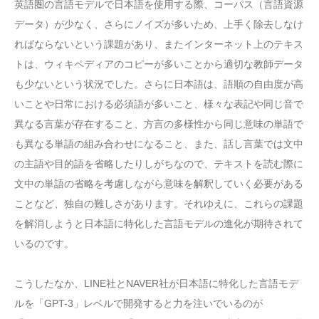
英語圏の言語モデルで日本語を使用する際、コーパス（言語資源
データ）が少なく、さらにノイズが多いため、上手く除去しなけ
ればならないという課題があり、またインターネット上のテキス
トは、ウィキペディアのコピーが多いことから適切な教師データ
も少ないという状況でした。さらに日本語は、語順の自由度が高
いことや日常における必須語が多いこと、様々な表記や同じ音で
異なる言葉が存在すること、方言の多様性から同じ意味の単語で
も異なる単語の組み合わせになること、また、話し言葉では文中
の主語や目的語を省略したりしがちなので、テキストを読む際に
文中の単語の省略を考慮しながら意味を解釈していく必要がある
ことなど、独自の難しさがあります。それゆえに、これらの課題
を解消しようと日本語に特化した言語モデルの進化が期待されて
いるのです。
こうしたなか、LINE社とNAVER社が日本語に特化した言語モデ
ルを「GPT-3」レベルで開発すると力を注いでいるのが