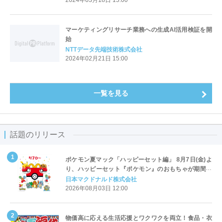
2024年03月18日 15:00
マーケティングリサーチ業務への生成AI活用検証を開
始
NTTデータ先端技術株式会社
2024年02月21日 15:00
一覧を見る
話題のリリース
ポケモン夏マック「ハッピーセット編」 8月7日(金)よ
り、ハッピーセット『ポケモン』のおもちゃが期間限
定登場
日本マクドナルド株式会社
2026年08月03日 12:00
物価高に応える生活応援とワクワクを両立！食品・衣