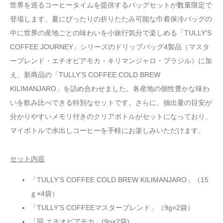
世界を巡るコーヒータイムを提供するバッグセットが数量限定で
登場します。夏にぴったりの折りたたみ可能な巾着保冷バッグの
中に世界の産地ごとの味わいを小旅行気分で楽しめる「TULLY’S
COFFEE JOURNEY」シリーズのドリップバッグ4製品（マスタ
ーブレンド・エチオピアモカ・キリマンジャロ・ブラジル）に加
え、新商品の「TULLY’S COFFEE COLD BREW
KILIMANJARO」を詰め合わせました。各産地の個性豊かな味わ
いを飲み比べできる特別なセットです。さらに、抽出量の目安が
分かりやすいメモリ付きのクリアボトルがセットになっており、
マイボトルで水出しコーヒーを手軽にお楽しみいただけます。
セット内容
「TULLY’S COFFEE COLD BREW KILIMANJARO」（15
ｇ×4袋）
「TULLY’S COFFEEマスターブレンド」（9g×2袋）
「同 エチオピアモカ」(9g×2袋)