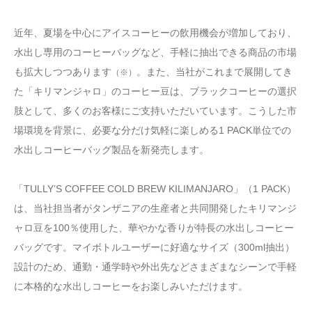
近年、夏場を中心にアイスコーヒーの飲用機会が増加しており、
水出し専用のコーヒーバッグなど、手軽に抽出できる商品の市場
も拡大しつつあります
。また、当社がこれまで展開してき
（※）
た「キリマンジャロ」のコーヒー豆は、ブラックコーヒーの選択
肢として、多くのお客様にご支持いただいています。こうした市
場環境を背景に、必要な分だけ気軽に楽しめる1 PACK単位での
水出しコーヒーバッグ製品を新発売します。
「TULLY’S COFFEE COLD BREW KILIMANJARO」（1 PACK）
は、当社担当者がタンザニアの生産者と共同開発したキリマンジ
ャロ豆を100％使用した、華やかな香りが特長の水出しコーヒー
バッグです。マイボトルユーザーに好適なサイズ（300ml抽出）
設計のため、通勤・通学時や外出先などさまざまなシーンで手軽
に本格的な水出しコーヒーをお楽しみいただけます。