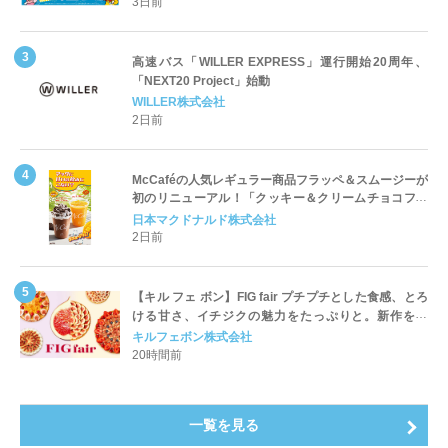
3日前
高速バス「WILLER EXPRESS」運行開始20周年、
「NEXT20 Project」始動
WILLER株式会社
2日前
McCaféの人気レギュラー商品フラッペ＆スムージーが
初のリニューアル！「クッキー＆クリームチョコフラ
ッペ」「マンゴースムージー」8月5日（水）から販売
日本マクドナルド株式会社
開始
2日前
【キル フェ ボン】FIG fair プチプチとした食感、とろ
ける甘さ、イチジクの魅力をたっぷりと。新作を含
め、イチジク尽くしの全4種が登場8月20日（木）スタ
キルフェボン株式会社
ート
20時間前
一覧を見る