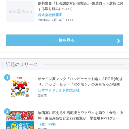
飲料業界『社会課題対応研究会』-製造ロット逆転に関
する取り組みについて
株式会社伊藤園
2026年07月14日 11:00
一覧を見る
話題のリリース
ポケモン夏マック「ハッピーセット編」 8月7日(金)よ
り、ハッピーセット『ポケモン』のおもちゃが期間限
定登場
日本マクドナルド株式会社
3日前
物価高に応える生活応援とワクワクを両立！食品・衣
料・生活用品など全222種類が一挙登場 PPIHグループ
「夏福袋」＆セール 8月6日(木)より順次スタート
（株）PPIH