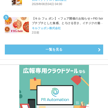
開始
2026年08月04日 04:00
【キル フェ ボン】＜フェア開催のお知らせ＞FIG fair
プチプチとした食感、とろける甘さ、イチジクの魅力
をたっぷりと。新作を含め、イチジク尽くしの全4種が
キルフェボン株式会社
登場8月20日（木）スタート
2日前
一覧を見る