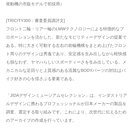
発動機の市販モデルで初採用）
[TRICITY300：審査委員講評文]
フロント二輪・リア一輪のLMWテクノロジーによる特徴的なプ
ロポーションを活かした、新たなモビリティーデザインの提案で
ある。特に大きく可動する左右の前輪機構をまとめ上げたフロン
ト周りのデザインは秀逸であり、安定感を生み出しながら軽快感
も損なわず、ヤマハらしいスポーティーさを生み出している。メ
カニカルな足回りと上質感のある流麗なBODYパーツの対比はバ
イク好きの心を揺さぶる要素である。
「JIDAデザインミュージアムセレクション」は、インダストリア
ルデザインに携わるプロフェッショナルが日本メーカーの製品を
調査、選定する取り組みです。これにより、次世代に伝えるため
のアーカイブの作成を行っています。