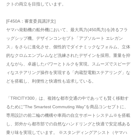
クトの両立を目指しています。
[F450A：審査委員講評文]
ヤマハ発動機の船外機において、最大馬力(450馬力)を誇るフラ
ッグシップ機。デザインコンセプト「アブソルート エレガン
ス」をさらに進化させ、個性的でダイナミックなフォルム、立体
的なクロムエンブレムなど洗練されたデザインを採用。重量を抑
えながら、卓越したパワーとトルクを実現。スムーズでスピーデ
ィなステアリング操作を実現する「内蔵型電動ステアリング」な
どを搭載し、利便性と快適性も追求している。
「TRICITY300」は、複雑な都市交通の中であっても賢く移動す
るために”The Smartest Commuting Way”を商品コンセプトに、
専用設計の前二輪の機構や車両の自立サポートシステム※を搭載
し、郊外から都市部での自然なハンドリングと快適で安定感ある
乗り味を実現しています。 ※スタンディングアシスト（ヤマハ