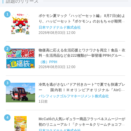
話題のリリース
ポケモン夏マック「ハッピーセット編」 8月7日(金)よ
り、ハッピーセット『ポケモン』のおもちゃが期間限
定登場
日本マクドナルド株式会社
2026年08月03日 12:00
物価高に応える生活応援とワクワクを両立！食品・衣
料・生活用品など全222種類が一挙登場 PPIHグループ
「夏福袋」＆セール 8月6日(木)より順次スタート
（株）PPIH
2026年08月03日 12:00
冷気を逃がさない“ドア付きカート”で夏でも快適プレ
ー 国内初！※オリンピアオリジナル「AirCon
Cart（エアコンカート）」導入 | ＰＧＭ
パシフィックゴルフマネージメント株式会社
1日前
McCaféの人気レギュラー商品フラッペ＆スムージーが
初のリニューアル！「クッキー＆クリームチョコフラ
ッペ」「マンゴースムージー」8月5日（水）から販売
日本マクドナルド株式会社