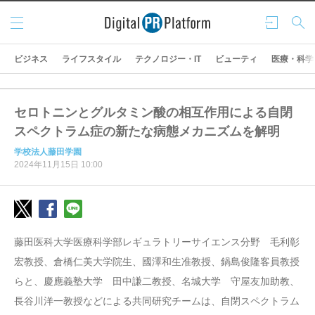
メニ
ログ
検索
ュー
イン
ビジネス
ライフスタイル
テクノロジー・IT
ビューティ
医療・科学
セロトニンとグルタミン酸の相互作用による自閉
スペクトラム症の新たな病態メカニズムを解明
学校法人藤田学園
2024年11月15日 10:00
藤田医科大学医療科学部レギュラトリーサイエンス分野 毛利彰
宏教授、倉橋仁美大学院生、國澤和生准教授、鍋島俊隆客員教授
らと、慶應義塾大学 田中謙二教授、名城大学 守屋友加助教、
長谷川洋一教授などによる共同研究チームは、自閉スペクトラム