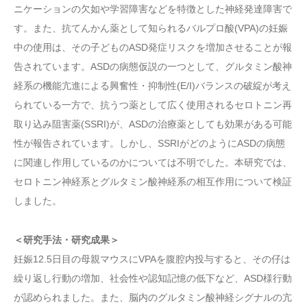
ニケーションの欠如や学習障害などを特徴とした神経発達障害で
す。また、抗てんかん薬として知られるバルプロ酸(VPA)の妊娠
中の使用は、その子どものASD発症リスクを増加させることが報
告されています。ASDの病態仮説の一つとして、グルタミン酸神
経系の機能亢進による興奮性・抑制性(E/I)バランスの破綻が考え
られている一方で、抗うつ薬として広く使用されるセロトニン再
取り込み阻害薬(SSRI)が、ASDの治療薬としても効果がある可能
性が報告されています。しかし、SSRIがどのようにASDの病態
に関連し作用しているのかについては不明でした。本研究では、
セロトニン神経系とグルタミン酸神経系の相互作用について検証
しました。
＜研究手法・研究成果＞
妊娠12.5日目の母親マウスにVPAを腹腔内投与すると、その仔は
繰り返し行動の増加、社会性や認知記憶の低下など、ASD様行動
が認められました。また、脳内のグルタミン酸神経シグナルの亢