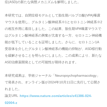
症(ASD)の新たな病態メカニズムを解明しました。
本研究では、自閉症様モデルとして胎生期バルプロ酸(VPA)曝露
マウスを使用し、グルタミン酸神経系※1とセロトニン神経系※2
の相互作用に着目しました。この結果、胎生期VPA曝露マウスで
はグルタミン酸神経系の興奮が亢進する一方、セロトニン神経機
能が低下していることを証明しました。さらに、セロトニン1A
受容体を介したグルタミン酸神経系の機能の抑制が、ASD様行動
を緩解させることを明らかにしました。この成果により、新たな
ASD治療薬開発としての可能性が期待されます。
本研究成果は、学術ジャーナル「Neuropsychopharmacology」
で発表され、オンライン版が2024年10月11日に先行して公開さ
れました。
論文URL :
https://www.nature.com/articles/s41386-024-
02004-z