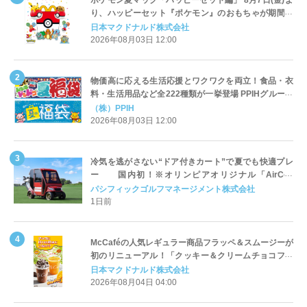
ポケモン夏マック「ハッピーセット編」 8月7日(金)よ
り、ハッピーセット『ポケモン』のおもちゃが期間限
定登場
日本マクドナルド株式会社
2026年08月03日 12:00
物価高に応える生活応援とワクワクを両立！食品・衣
料・生活用品など全222種類が一挙登場 PPIHグループ
「夏福袋」＆セール 8月6日(木)より順次スタート
（株）PPIH
2026年08月03日 12:00
冷気を逃がさない“ドア付きカート”で夏でも快適プレ
ー 国内初！※オリンピアオリジナル「AirCon
Cart（エアコンカート）」導入 | ＰＧＭ
パシフィックゴルフマネージメント株式会社
1日前
McCaféの人気レギュラー商品フラッペ＆スムージーが
初のリニューアル！「クッキー＆クリームチョコフラ
ッペ」「マンゴースムージー」8月5日（水）から販売
日本マクドナルド株式会社
開始
2026年08月04日 04:00