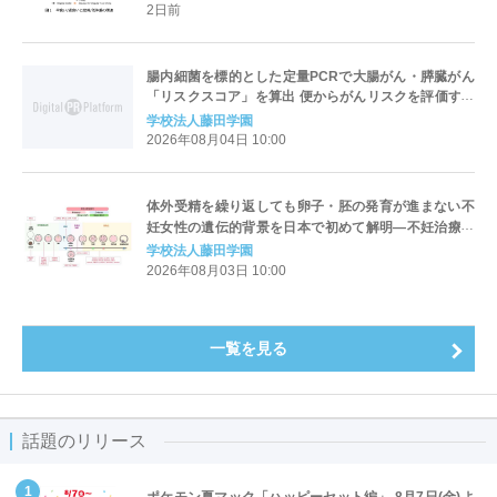
2日前
腸内細菌を標的とした定量PCRで大腸がん・膵臓がん
「リスクスコア」を算出 便からがんリスクを評価する
新手法を開発
学校法人藤田学園
2026年08月04日 10:00
体外受精を繰り返しても卵子・胚の発育が進まない不
妊女性の遺伝的背景を日本で初めて解明―不妊治療も
ゲノムの時代へ
学校法人藤田学園
2026年08月03日 10:00
一覧を見る
話題のリリース