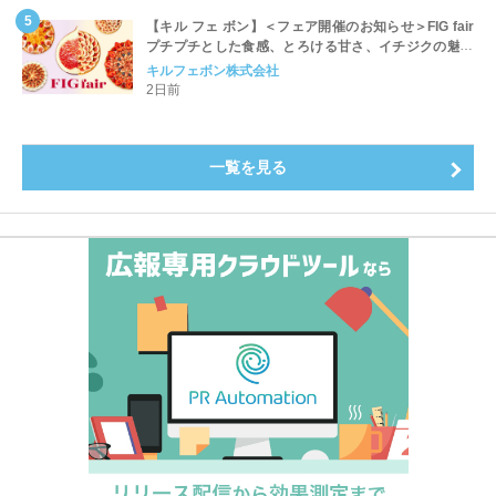
【キル フェ ボン】＜フェア開催のお知らせ＞FIG fair
プチプチとした食感、とろける甘さ、イチジクの魅力
をたっぷりと。新作を含め、イチジク尽くしの全4種が
キルフェボン株式会社
登場8月20日（木）スタート
2日前
一覧を見る