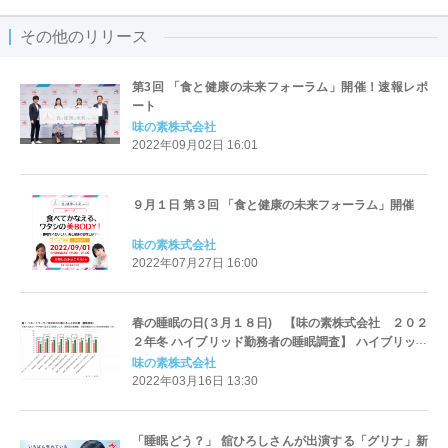
その他のリリース
第3回 「食と健康の未来フォーラム」開催！速報レポ
ート
味の素株式会社
2022年09月02日 16:01
９月１日 第３回 「食と健康の未来フォーラム」開催
味の素株式会社
2022年07月27日 16:00
春の睡眠の日(３月１８日) 【味の素株式会社 ２０２
２年冬 ハイブリッド勤務者の睡眠調査】 ハイブリッド
勤務が及ぼす、ストレス・疲労の蓄積と睡眠課題の実
味の素株式会社
態
2022年03月16日 13:30
「睡眠どう？」 舘ひろしさんが出演する「グリナ」新