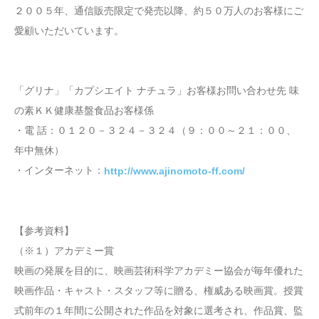
２００５年、通信販売限定で発売以降、約５０万人のお客様にご
愛顧いただいています。
「グリナ」「カプシエイト ナチュラ」お客様お問い合わせ先 味
の素ＫＫ健康基盤食品お客様係
・電 話：０１２０－３２４－３２４（９：００～２１：００、
年中無休）
・インターネット：
http://www.ajinomoto-ff.com/
【参考資料】
（※１）アカデミー賞
映画の発展を目的に、映画芸術科学アカデミー協会が毎年優れた
映画作品・キャスト・スタッフ等に贈る、権威ある映画賞。授賞
式前年の１年間に公開された作品を対象に選考され、作品賞、監