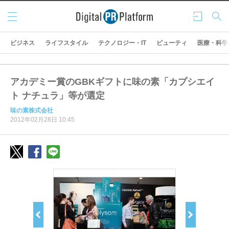
メニ
ログ
検索
ュー
イン
ビジネス
ライフスタイル
テクノロジー・IT
ビューティ
医療・科学
アカデミー賞のGBKギフトに味の素「カプシエイ
ト ナチュラ」等が選定
味の素株式会社
2012年02月28日 10:45