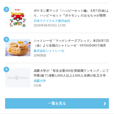
ポケモン夏マック「ハッピーセット編」 8月7日(金)よ
り、ハッピーセット『ポケモン』のおもちゃが期間限
定登場
日本マクドナルド株式会社
2026年08月03日 12:00
シャトレーゼ「マッケンチーズブレッド」本日8月7日
（金）より全国のシャトレーゼ・YATSUDOKIで発売
株式会社シャトレーゼ
20時間前
成蹊大学が「有名企業400社実就職ランキング」にて
卒業(修了)者数1,000人以上2,000人未満の私立大学で
全国第1位を獲得！～実就職率は26.5%（前年比＋
成蹊大学
4.3pt）に伸長、東京の私立大学でも10位にランクイン
2日前
～
一覧を見る