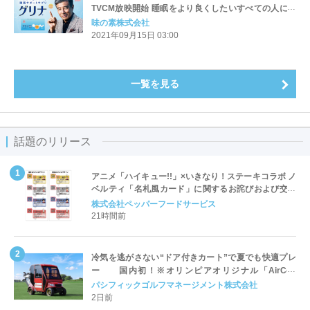
TVCM放映開始 睡眠をより良くしたいすべての人に向
けて！
味の素株式会社
2021年09月15日 03:00
一覧を見る
話題のリリース
アニメ「ハイキュー!!」×いきなり！ステーキコラボ ノ
ベルティ「名札風カード」に関するお詫びおよび交換
対応についてのご案内
株式会社ペッパーフードサービス
21時間前
冷気を逃がさない“ドア付きカート”で夏でも快適プレ
ー 国内初！※オリンピアオリジナル「AirCon
Cart（エアコンカート）」導入 | ＰＧＭ
パシフィックゴルフマネージメント株式会社
2日前