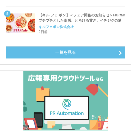
【キル フェ ボン】＜フェア開催のお知らせ＞FIG fair
プチプチとした食感、とろける甘さ、イチジクの魅力
をたっぷりと。新作を含め、イチジク尽くしの全4種が
キルフェボン株式会社
登場8月20日（木）スタート
2日前
一覧を見る