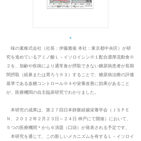
味の素株式会社（社長：伊藤雅俊 本社：東京都中央区）が研
究を進めているアミノ酸Ｌ－イソロイシン※１配合濃厚流動食※
２を、加齢や疾病により通常食が摂取できない糖尿病患者が長期
間摂取（経鼻または胃ろう※３）することで、糖尿病治療の評価
基準である血糖コントロール※４や栄養改善に効果があること
が、医療機関の自主臨床研究でわかりました。
本研究の成果は、第２７回日本静脈経腸栄養学会（ＪＳＰＥ
Ｎ、２０１２年２月２３日～２４日 神戸にて開催）において、
５つの医療機関＊から６演題（口頭）が発表される予定です。
本研究を通じて、この新しいメカニズムを有するＬ－イソロイ