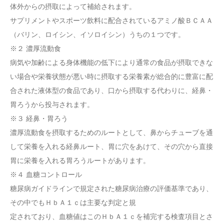
体外からの摂取によって補給されます。
サプリメントやスポーツ飲料に配合されているアミノ酸ＢＣＡＡ
（バリン、ロイシン、イソロイシン）うちの１つです。
※２ 濃厚流動食
病気や加齢による身体機能の低下により通常の食品が摂取できな
い場合や栄養状態が悪い時に摂取する栄養素が総合的に豊富に配
合された液体型の食品であり、口から摂取する代わりに、経鼻・
胃ろうから投与されます。
※３ 経鼻・胃ろう
濃厚流動食を摂取するためのルートとして、鼻からチューブを通
して栄養を入れる経鼻ルート、胃に穴をあけて、その穴から直接
胃に栄養を入れる胃ろうルートがあります。
※４ 血糖コントロール
糖尿病ガイドラインで規定された糖尿病治療の評価基準であり、
その中でもＨｂＡ１ｃは主要な判定と規
定されており、血糖値はこのＨｂＡ１ｃを補完する検査項目とさ