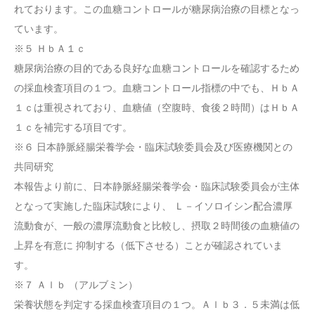
れております。この血糖コントロールが糖尿病治療の目標となっ
ています。
※５ ＨｂＡ１ｃ
糖尿病治療の目的である良好な血糖コントロールを確認するため
の採血検査項目の１つ。血糖コントロール指標の中でも、ＨｂＡ
１ｃは重視されており、血糖値（空腹時、食後２時間）はＨｂＡ
１ｃを補完する項目です。
※６ 日本静脈経腸栄養学会・臨床試験委員会及び医療機関との
共同研究
本報告より前に、日本静脈経腸栄養学会・臨床試験委員会が主体
となって実施した臨床試験により、 Ｌ－イソロイシン配合濃厚
流動食が、一般の濃厚流動食と比較し、摂取２時間後の血糖値の
上昇を有意に 抑制する（低下させる）ことが確認されていま
す。
※７ Ａｌｂ （アルブミン）
栄養状態を判定する採血検査項目の１つ。Ａｌｂ３．５未満は低