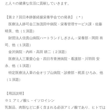
と人々の健康な生活に貢献していきます。
【第２７回日本静脈経腸栄養学会での発表】（＊）
医療法人静可会三加茂田中病院・栄養管理サービス課・佐藤
晴美、他（１演題）
財団法人信貴山病院ハートランドしぎさん・栄養部・岡田 有
司、他（１演題）
金沢病院・内科・高田 耕二（２演題）
医療法人三重愛心会・四日市青洲病院・看護部・川羽田 安
永、他（１演題）
特定医療法人葦の会オリブ山病院・診療部・梶原 ひろみ、他
（１演題）
【用語説明】
※１ アミノ酸Ｌ－イソロイシン
乳製品、肉類などに多く含まれる必須アミノ酸であり、ヒトでは