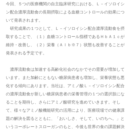
今回、５つの医療機関の自主臨床研究における、Ｌ－イソロイシ
ン配合濃厚流動食の長期摂取による血糖コントロールの効果につ
いて発表されます。
研究成果の１つとして、Ｌ－イソロイシン配合濃厚流動食を摂
取することで、（１）血糖コントロール指標であるＨｂＡ１ｃが
維持・改善し、（２）栄養（Ａｌｂ※７）状態も改善することが
発表される予定です。
濃厚流動食は加速する高齢化社会のなかでその需要が増加して
います。また加齢にともない糖尿病患者も増加し、栄養状態も悪
化する傾向にあります。当社は、アミノ酸Ｌ－イソロイシン配合
の濃厚流動食が新しい糖尿病患者の栄養管理の１つの選択肢にな
ることを期待し、さらにアミノ酸研究を進めていきます。そし
て、様々なアミノ酸機能研究の活用により、医療現場での健康課
題の解決を図るとともに、「おいしさ、そして、いのちへ。」と
いうコーポレートスローガンのもと、今後も世界の食の課題解決