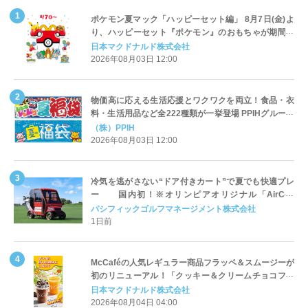
ポケモン夏マック「ハッピーセット編」 8月7日(金)よ
り、ハッピーセット『ポケモン』のおもちゃが期間限
定登場
日本マクドナルド株式会社
2026年08月03日 12:00
物価高に応える生活応援とワクワクを両立！食品・衣
料・生活用品など全222種類が一挙登場 PPIHグループ
「夏福袋」＆セール 8月6日(木)より順次スタート
（株）PPIH
2026年08月03日 12:00
冷気を逃がさない“ドア付きカート”で夏でも快適プレ
ー 国内初！※オリンピアオリジナル「AirCon
Cart（エアコンカート）」導入 | ＰＧＭ
パシフィックゴルフマネージメント株式会社
1日前
McCaféの人気レギュラー商品フラッペ＆スムージーが
初のリニューアル！「クッキー＆クリームチョコフラ
ッペ」「マンゴースムージー」8月5日（水）から販売
日本マクドナルド株式会社
開始
2026年08月04日 04:00