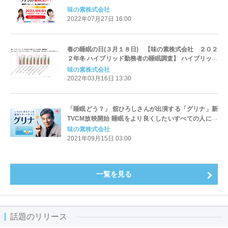
味の素株式会社
2022年07月27日 16:00
春の睡眠の日(３月１８日) 【味の素株式会社 ２０２
２年冬 ハイブリッド勤務者の睡眠調査】 ハイブリッド
勤務が及ぼす、ストレス・疲労の蓄積と睡眠課題の実
味の素株式会社
態
2022年03月16日 13:30
「睡眠どう？」 舘ひろしさんが出演する「グリナ」新
TVCM放映開始 睡眠をより良くしたいすべての人に向
けて！
味の素株式会社
2021年09月15日 03:00
一覧を見る
話題のリリース