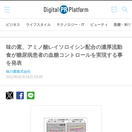
メニ
ログ
検索
ュー
イン
ビジネス
ライフスタイル
テクノロジー・IT
ビューティ
医療・科学
味の素、アミノ酸L-イソロイシン配合の濃厚流動
食が糖尿病患者の血糖コントロールを実現する事
を発表
味の素株式会社
2012年02月16日 19:05