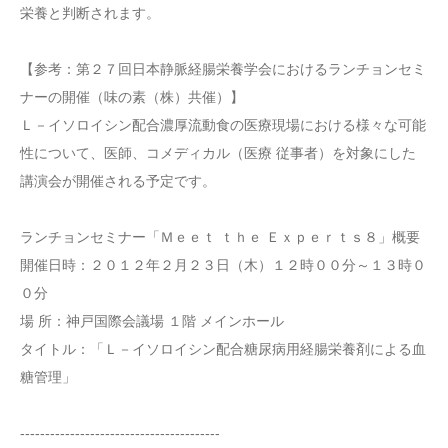
栄養と判断されます。
【参考：第２７回日本静脈経腸栄養学会におけるランチョンセミ
ナーの開催（味の素（株）共催）】
Ｌ－イソロイシン配合濃厚流動食の医療現場における様々な可能
性について、医師、コメディカル（医療 従事者）を対象にした
講演会が開催される予定です。
ランチョンセミナー「Ｍｅｅｔ ｔｈｅ Ｅｘｐｅｒｔｓ８」概要
開催日時：２０１２年２月２３日（木）１２時００分～１３時０
０分
場 所：神戸国際会議場 １階 メインホール
タイトル：「Ｌ－イソロイシン配合糖尿病用経腸栄養剤による血
糖管理」
----------------------------------------