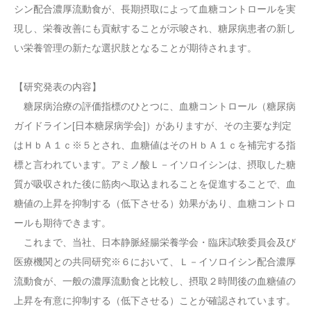
シン配合濃厚流動食が、長期摂取によって血糖コントロールを実
現し、栄養改善にも貢献することが示唆され、糖尿病患者の新し
い栄養管理の新たな選択肢となることが期待されます。
【研究発表の内容】
糖尿病治療の評価指標のひとつに、血糖コントロール（糖尿病
ガイドライン[日本糖尿病学会]）がありますが、その主要な判定
はＨｂＡ１ｃ※５とされ、血糖値はそのＨｂＡ１ｃを補完する指
標と言われています。アミノ酸Ｌ－イソロイシンは、摂取した糖
質が吸収された後に筋肉へ取込まれることを促進することで、血
糖値の上昇を抑制する（低下させる）効果があり、血糖コントロ
ールも期待できます。
これまで、当社、日本静脈経腸栄養学会・臨床試験委員会及び
医療機関との共同研究※６において、Ｌ－イソロイシン配合濃厚
流動食が、一般の濃厚流動食と比較し、摂取２時間後の血糖値の
上昇を有意に抑制する（低下させる）ことが確認されています。