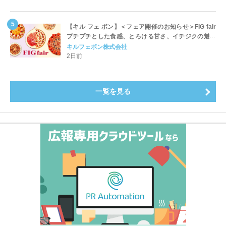
【キル フェ ボン】＜フェア開催のお知らせ＞FIG fair
プチプチとした食感、とろける甘さ、イチジクの魅力
をたっぷりと。新作を含め、イチジク尽くしの全4種が
キルフェボン株式会社
登場8月20日（木）スタート
2日前
一覧を見る