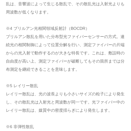
乱は、音響波によって生じる散乱で、その散乱光は入射光よりも
周波数が低くなります。
※4 ブリルアン光相関領域反射計（BOCDR）
ブリルアン散乱を用いた分布型光ファイバーセンサーの方式。連
続光の相関制御によって位置分解を行い、測定ファイバーの片端
からの光入射で動作するのが大きな特長です。これは、敷設時の
自由度が高い上、測定ファイバーが破断してもその箇所までは分
布測定を継続できることを意味します。
※5 レイリー散乱
レイリー散乱は、光の波長よりも小さいサイズの粒子により発生
し、その散乱光は入射光と周波数が同一です。光ファイバー中の
レイリー散乱は、媒質中の密度揺らぎにより発生します。
※6 非弾性散乱