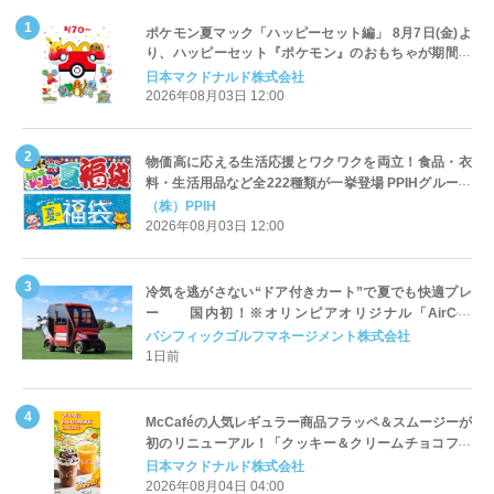
ポケモン夏マック「ハッピーセット編」 8月7日(金)よ
り、ハッピーセット『ポケモン』のおもちゃが期間限
定登場
日本マクドナルド株式会社
2026年08月03日 12:00
物価高に応える生活応援とワクワクを両立！食品・衣
料・生活用品など全222種類が一挙登場 PPIHグループ
「夏福袋」＆セール 8月6日(木)より順次スタート
（株）PPIH
2026年08月03日 12:00
冷気を逃がさない“ドア付きカート”で夏でも快適プレ
ー 国内初！※オリンピアオリジナル「AirCon
Cart（エアコンカート）」導入 | ＰＧＭ
パシフィックゴルフマネージメント株式会社
1日前
McCaféの人気レギュラー商品フラッペ＆スムージーが
初のリニューアル！「クッキー＆クリームチョコフラ
ッペ」「マンゴースムージー」8月5日（水）から販売
日本マクドナルド株式会社
開始
2026年08月04日 04:00