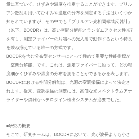
量に基づいて、ひずみや温度を推定することができます。ブリル
アン散乱を用いてひずみや温度の分布を測定する手法はいくつか
知られていますが、その中でも「ブリルアン光相関領域反射計」
（以下、BOCDR）は、高い空間分解能とランダムアクセス性※7
を有し、測定ファイバーの片端への光入射で動作するという特長
を兼ね揃えている唯一の方式です。
BOCDRを含む分布型センサーにとって極めて重要な性能指標が
「空間分解能」です。これは、測定ファイバーに沿って、どの程
度細かくひずみや温度の分布を測ることができるかを表します。
BOCDRにおける空間分解能は、光源の変調振幅によって決定さ
れます。従来、変調振幅の測定には、高価な光スペクトラムアナ
ライザーや煩雑なヘテロダイン検出システムが必要でした。
■研究の概要
そこで、研究チームは、BOCDRにおいて、光が波長よりも小さ