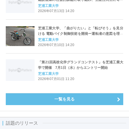
プラン
芝浦工業大学
2026年07月13日 14:20
芝浦工業大学、「曲がりたい」と「転びそう」を見分
ける 電動バイク制御技術を開発ー運転者の意図を理解
し、必要なときだけ転倒防止を支援－
芝浦工業大学
2026年07月10日 14:20
「第21回高校化学グランドコンテスト」を芝浦工業大
学で開催 7月1日（水）からエントリー開始
芝浦工業大学
2026年07月01日 11:20
一覧を見る
話題のリリース