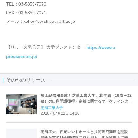
TEL：03-5859-7070
FAX：03-5859-7071
メール：koho@ow.shibaura-it.ac.jp
【リリース発信元】 大学プレスセンター
https://www.u-
presscenter.jp/
その他のリリース
埼玉縣信用金庫と芝浦工業大学、若年層（18歳～22
歳）の口座開設獲得・定着に関するマーケティング共
同研究を開始
芝浦工業大学
2026年07月22日 14:20
芝浦工大、西尾レントオールと共同研究講座を開設
建設産業の社会的課題に取り組み、生産性向上に寄与