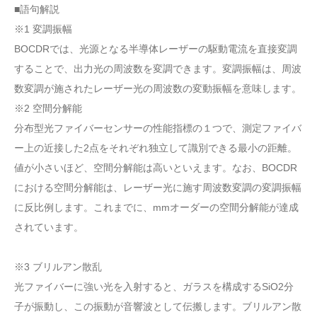
■語句解説
※1 変調振幅
BOCDRでは、光源となる半導体レーザーの駆動電流を直接変調
することで、出力光の周波数を変調できます。変調振幅は、周波
数変調が施されたレーザー光の周波数の変動振幅を意味します。
※2 空間分解能
分布型光ファイバーセンサーの性能指標の１つで、測定ファイバ
ー上の近接した2点をそれぞれ独立して識別できる最小の距離。
値が小さいほど、空間分解能は高いといえます。なお、BOCDR
における空間分解能は、レーザー光に施す周波数変調の変調振幅
に反比例します。これまでに、mmオーダーの空間分解能が達成
されています。
※3 ブリルアン散乱
光ファイバーに強い光を入射すると、ガラスを構成するSiO2分
子が振動し、この振動が音響波として伝搬します。ブリルアン散