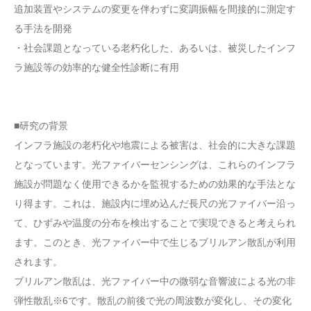
追加装置やシステムの変更を伴わずに変調振幅を間接的に測定す
る手法を開発
・社会課題となっている老朽化した、あるいは、被災したインフ
ラ施設等の効率的な健全性診断に有用
■研究の背景
インフラ施設の老朽化や地震による被害は、社会的に大きな課題
となっています。光ファイバーセンシングは、これらのインフラ
施設が問題なく使用できるかを監視するための効果的な手法とな
り得ます。これは、施設内に埋め込んだ長尺の光ファイバー沿っ
て、ひずみや温度の分布を検出することで実現できると考えられ
ます。このとき、光ファイバー中で生じるブリルアン散乱が利用
されます。
ブリルアン散乱は、光ファイバー中の微弱な音響波による光の非
弾性散乱※6です。散乱の前後で光の周波数が変化し、その変化