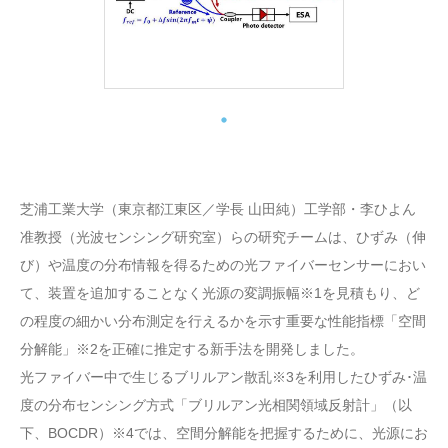
芝浦工業大学（東京都江東区／学長 山田純）工学部・李ひよん
准教授（光波センシング研究室）らの研究チームは、ひずみ（伸
び）や温度の分布情報を得るための光ファイバーセンサーにおい
て、装置を追加することなく光源の変調振幅※1を見積もり、ど
の程度の細かい分布測定を行えるかを示す重要な性能指標「空間
分解能」※2を正確に推定する新手法を開発しました。
光ファイバー中で生じるブリルアン散乱※3を利用したひずみ･温
度の分布センシング方式「ブリルアン光相関領域反射計」（以
下、BOCDR）※4では、空間分解能を把握するために、光源にお