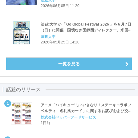
法政大学
2026年06月05日 11:20
法政大学が「Go Global Festival 2026」を6月7日
（日）に開催 国境なき医師団ディレクター、米国起
業家、元NHK解説委員らが登壇
法政大学
2026年05月25日 14:20
一覧を見る
話題のリリース
アニメ「ハイキュー!!」×いきなり！ステーキコラボ ノ
ベルティ「名札風カード」に関するお詫びおよび交換
対応についてのご案内
株式会社ペッパーフードサービス
1日前