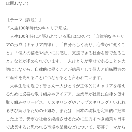
は問わない）
【テーマ（課題）】
『人生100年時代のキャリア形成』
人生100年時代と謳われている現代において「自律的なキャリ
アの形成（キャリア自律）」「自分らしくあり、心豊かに働くこ
と」「個人の信念や思いに共感し、支援できる社会を皆で創るこ
と」などが求められています。一人ひとりが幸せであることを大
切にしながら、自律的に働くことが結果として個人と組織両方の
生産性を高めることにつながるとも言われています。
大学生活を過ごす皆さん一人ひとりが主体的にキャリアを考え
るために必要な取り組みやアイデア、企業等が社員に自律を促す
取り組みやサービス、リスキリングやアップスキリングといわれ
る学び続けるための仕組み、または、日本の現状を定量的に把握
した上で、安寧な社会を継続させるために注力すべき施策や日本
で成長すると思われる市場や業種などについて、応募テーマから