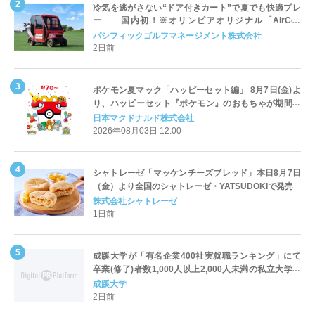
冷気を逃がさない“ドア付きカート”で夏でも快適プレ
ー 国内初！※オリンピアオリジナル「AirCon
Cart（エアコンカート）」導入 | ＰＧＭ
パシフィックゴルフマネージメント株式会社
2日前
ポケモン夏マック「ハッピーセット編」 8月7日(金)よ
り、ハッピーセット『ポケモン』のおもちゃが期間限
定登場
日本マクドナルド株式会社
2026年08月03日 12:00
シャトレーゼ「マッケンチーズブレッド」本日8月7日
（金）より全国のシャトレーゼ・YATSUDOKIで発売
株式会社シャトレーゼ
1日前
成蹊大学が「有名企業400社実就職ランキング」にて
卒業(修了)者数1,000人以上2,000人未満の私立大学で
全国第1位を獲得！～実就職率は26.5%（前年比＋
成蹊大学
4.3pt）に伸長、東京の私立大学でも10位にランクイン
2日前
～