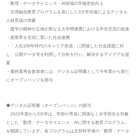
・数理・データサイエンス・AI領域の学修意欲向上
・文理融合教育プログラムを基にした3大学共催によるデジタル
人材育成の啓蒙
・建学の精神や立地が異なる大学間連携における学生交流の促進
・産業界を念頭に置いた社会連携
・「人生100年時代のキャリア形成」に関連した社会課題に対
し、公開データ等を利用して分析を行い、解決するアイデアを提
案
・最終選考会参加者には、デジタル証明書として今年度から新た
にオープンバッジを授与
◆デジタル証明書（オープンバッジ）の授与
2021年度から3大学は、学部や専攻に関係なく全学部生を対象
とした「数理・データサイエンス・AIに関する教育プログラム」
を開講しています。各プログラムは文部科学省の「数理・データ