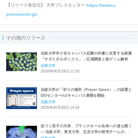
【リリース発信元】 大学プレスセンター
https://www.u-
presscenter.jp/
その他のリリース
法政大学市ケ谷キャンパス近隣の外濠に生育する緑藻
「サガミボルボックス」：広域調査と核ゲノム解析か
ら新種として正式記載
法政大学
2026年06月19日 11:20
法政大学が「祈りの場所（Prayer Space）」の設置と
DEIセンターの3キャンパス展開を開始
法政大学
2026年06月08日 14:20
近づく双子の天体、ブラックホール合体への道も開く
― 法政大学、東京大学、北京大学の研究チームが、連
星の軌道進化のシナリオを提案 ―