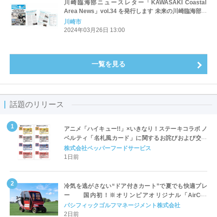
川崎臨海部ニュースレター「KAWASAKI Coastal
Area News」vol.34 を発行します 未来の川崎臨海部を
担う人材育成～見て・聞いて・知る 川崎の底力～
川崎市
2024年03月26日 13:00
一覧を見る
話題のリリース
アニメ「ハイキュー!!」×いきなり！ステーキコラボ ノ
ベルティ「名札風カード」に関するお詫びおよび交換
対応についてのご案内
株式会社ペッパーフードサービス
1日前
冷気を逃がさない“ドア付きカート”で夏でも快適プレ
ー 国内初！※オリンピアオリジナル「AirCon
Cart（エアコンカート）」導入 | ＰＧＭ
パシフィックゴルフマネージメント株式会社
2日前