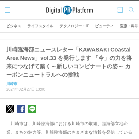
メニ
ログ
検索
ュー
イン
ビジネス
ライフスタイル
テクノロジー・IT
ビューティ
医療・科学
川崎臨海部ニュースレター「KAWASAKI Coastal
Area News」vol.33 を発行します 「今」の力を将
来につなげて築く～新しいコンビナートの姿～ カ
ーボンニュートラルへの挑戦
川崎市
2024年02月27日 13:00
川崎市は、川崎臨海部における川崎市の取組、臨海部立地企
業、まちの魅力等、川崎臨海部のさまざまな情報を発信している