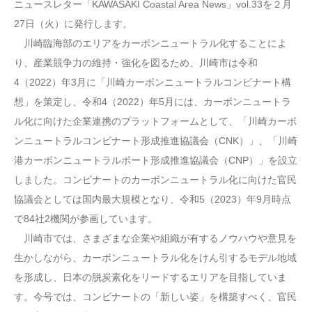
ニュースレター「KAWASAKI Coastal Area News」vol.33を２月
27日（火）に発行します。
川崎臨海部のエリアをカーボンニュートラル化することによ
り、産業競争力の維持・強化を図るため、川崎市は令和
4（2022）年3月に「川崎カーボンニュートラルコンビナート構
想」を策定し、令和4（2022）年5月には、カーボンニュートラ
ル化に向けた企業連携のプラットフォームとして、「川崎カーボ
ンニュートラルコンビナート形成推進協議会（CNK）」、「川崎
港カーボンニュートラルポート形成推進協議会（CNP）」を設立
しました。コンビナートのカーボンニュートラル化に向けた官民
協議会としては国内最大規模となり、令和5（2023）年9月時点
で84社2機関が参画しています。
川崎市では、さまざまな企業や組織が有するノウハウや意見を
生かしながら、カーボンニュートラル化をけん引するモデル地域
を形成し、日本の脱炭素化をリードするエリアを目指していま
す。今号では、コンビナートの「新しい姿」を構築すべく、官民