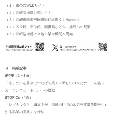
（１）市公式WEBサイト
（２）川崎臨海部公式サイト
（３）川崎市臨海部国際戦略本部X（旧twitter）
（４）区役所、市民館、図書館など公共施設への配架
（５）川崎臨海部の立地企業や機関へ周知
４ 掲載記事
▮特集（1～3面）
「今」の力を将来につなげて築く～新しいコンビナートの姿～
カーボンニュートラルへの挑戦
▮TOPICs（4面）
・レゾナックと川崎重工が「川崎地区での水素発電事業開発にか
かる協業の覚書」を締結