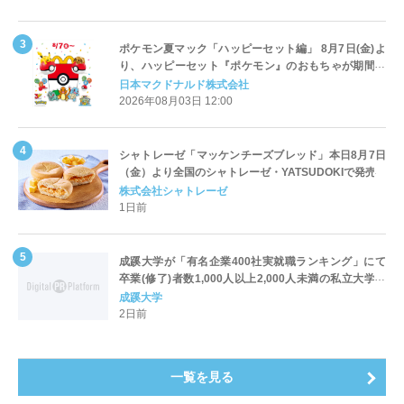
ポケモン夏マック「ハッピーセット編」 8月7日(金)よ
り、ハッピーセット『ポケモン』のおもちゃが期間限
定登場
日本マクドナルド株式会社
2026年08月03日 12:00
シャトレーゼ「マッケンチーズブレッド」本日8月7日
（金）より全国のシャトレーゼ・YATSUDOKIで発売
株式会社シャトレーゼ
1日前
成蹊大学が「有名企業400社実就職ランキング」にて
卒業(修了)者数1,000人以上2,000人未満の私立大学で
全国第1位を獲得！～実就職率は26.5%（前年比＋
成蹊大学
4.3pt）に伸長、東京の私立大学でも10位にランクイン
2日前
～
一覧を見る