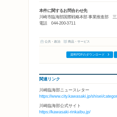
本件に関するお問合わせ先
川崎市臨海部国際戦略本部 事業推進部 三
電話 044-200-3711
公共・政治
商品・サービス
資料PDFのダウンロード
関連リンク
川崎臨海部ニュースレター
https://www.city.kawasaki.jp/shisei/catego
川崎臨海部公式サイト
https://kawasaki-rinkaibu.jp/