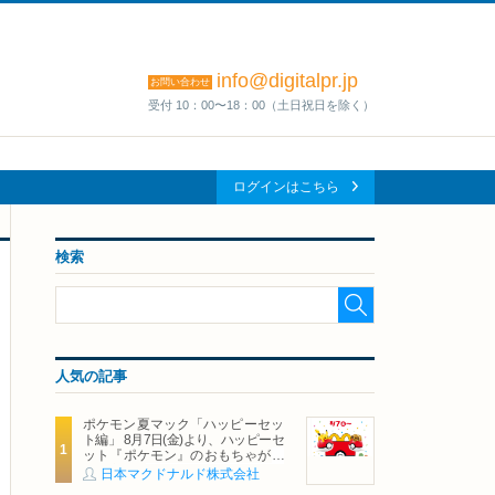
info@digitalpr.jp
お問い合わせ
受付 10：00〜18：00（土日祝日を除く）
ログインはこちら
検索
人気の記事
ポケモン夏マック「ハッピーセッ
ト編」 8月7日(金)より、ハッピーセ
ット『ポケモン』のおもちゃが期
間限定登場
日本マクドナルド株式会社