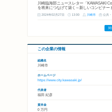
川崎臨海部ニュースレター「KAWASAKI Coast
を将来につなげて築く～新しいコンビナート
2024年02月27日
13:00
川崎市
公共・
関
この企業の情報
組織名
川崎市
ホームページ
https://www.city.kawasaki.jp/
代表者
福田 紀彦
資本金
0 万円