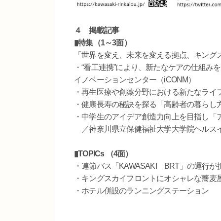
４ 掲載記事
▮特集（1～3面）
「世界を変え、未来を変える拠点、キング
・“看工連携”により、新たなケアの仕組み
イノベーションセンター（iCONM）
・再生医療や創薬分野における新たなライ
・健康長寿の秘訣を探る「高齢者の暮らし
・中学生のアイデア創造力向上を目指し「
／神奈川県立保健福祉大学大学院ヘルス
▮TOPICs （4面）
・連節バス「KAWASAKI BRT」の運行が
・キングスカイフロントにオシャレな蕎麦
・ホテル併設のランニングステーション