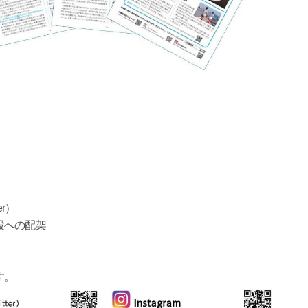
r）
設への配架
す。