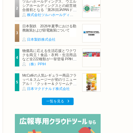
ツルハホールディングス、ウエル
シアホールディングスとの経営統
合後初となる「第26回JAPANドラ
ッグストアショー」に出展
株式会社ツルハホールディングス
日本製鉄 2026年夏季における勤
務施策および節電施策について
日本製鉄株式会社
物価高に応える生活応援とワクワ
クを両立！食品・衣料・生活用品
など全222種類が一挙登場 PPIHグ
ループ「夏福袋」＆セール 8月6日
（株）PPIH
(木)より順次スタート
McCaféの人気レギュラー商品フラ
ッペ＆スムージーが初のリニュー
アル！「クッキー＆クリームチョ
コフラッペ」「マンゴースムージ
日本マクドナルド株式会社
ー」8月5日（水）から販売開始
一覧を見る