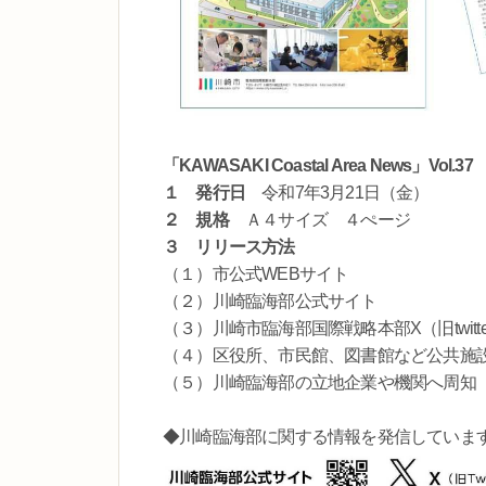
「KAWASAKI Coastal Area News」Vol.37
１ 発行日
令和7年3月21日（金）
２ 規格
Ａ４サイズ ４ぺージ
３ リリース方法
（１）市公式WEBサイト
（２）川崎臨海部公式サイト
（３）川崎市臨海部国際戦略本部X（旧twitte
（４）区役所、市民館、図書館など公共施
（５）川崎臨海部の立地企業や機関へ周知
◆川崎臨海部に関する情報を発信していま