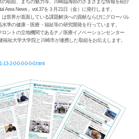
業の取組、まちの魅力等、川崎臨海部のさまざまな情報を紹介
l Area News」vol.37を３月21日（金）に発行します。
」は世界が直面している課題解決への貢献ならびにグローバル
高水準の健康・医療・福祉等の研究開発を行っています。
フロントの立地機関であるナノ医療イノベーションセンター
保健福祉大学大学院と川崎市が連携した取組をお伝えします。
-1-13-2-0-0-0-0-0-0.html