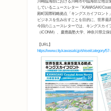
川崎臨海部における川崎市や臨海部立地企
しているニュースレター「KAWASAKI Coasta
殿町国際戦略拠点「キングスカイフロント
ビジネスを生み出すことを目的に、世界最
今回のニュースレターでは、キングスカイ
（iCONM）、慶應義塾大学、神奈川県立
【URL】
https://www.city.kawasaki.jp/shisei/category/57