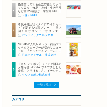
物価高に応える生活応援とワクワ
クを両立！食品・衣料・生活用品
など全222種類が一挙登場 PPIHグ
ループ「夏福袋」＆セール 8月6日
（株）PPIH
(木)より順次スタート
冷気を逃がさない“ドア付きカー
ト”で夏でも快適プレー 国内
初！※オリンピアオリジナル
「AirCon Cart（エアコンカー
パシフィックゴルフマネージメント株式会社
ト）」導入 | ＰＧＭ
McCaféの人気レギュラー商品フラ
ッペ＆スムージーが初のリニュー
アル！「クッキー＆クリームチョ
コフラッペ」「マンゴースムージ
日本マクドナルド株式会社
ー」8月5日（水）から販売開始
【キル フェ ボン】＜フェア開催の
お知らせ＞FIG fair プチプチとした
食感、とろける甘さ、イチジクの
魅力をたっぷりと。新作を含め、
キルフェボン株式会社
イチジク尽くしの全4種が登場8月
20日（木）スタート
一覧を見る
カテゴリ