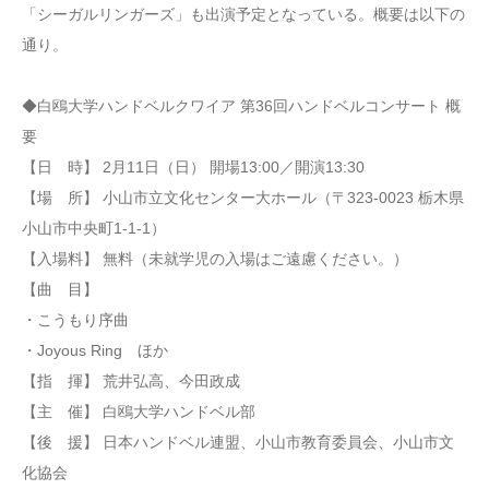
「シーガルリンガーズ」も出演予定となっている。概要は以下の
通り。
◆白鴎大学ハンドベルクワイア 第36回ハンドベルコンサート 概
要
【日 時】 2月11日（日） 開場13:00／開演13:30
【場 所】 小山市立文化センター大ホール（〒323-0023 栃木県
小山市中央町1-1-1）
【入場料】 無料（未就学児の入場はご遠慮ください。）
【曲 目】
・こうもり序曲
・Joyous Ring ほか
【指 揮】 荒井弘高、今田政成
【主 催】 白鴎大学ハンドベル部
【後 援】 日本ハンドベル連盟、小山市教育委員会、小山市文
化協会