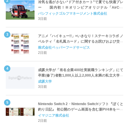
冷気を逃がさない“ドア付きカート”で夏でも快適プレ
ー 国内初！※オリンピアオリジナル「AirCon
Cart（エアコンカート）」導入 | ＰＧＭ
パシフィックゴルフマネージメント株式会社
3日前
アニメ「ハイキュー!!」×いきなり！ステーキコラボ ノ
ベルティ「名札風カード」に関するお詫びおよび交換
対応についてのご案内
株式会社ペッパーフードサービス
2日前
成蹊大学が「有名企業400社実就職ランキング」にて
卒業(修了)者数1,000人以上2,000人未満の私立大学で
全国第1位を獲得！～実就職率は26.5%（前年比＋
成蹊大学
4.3pt）に伸長、東京の私立大学でも10位にランクイン
3日前
～
Nintendo Switch 2・Nintendo Switchソフト『ぼくと
釣り日記』 初公開のゲーム画面を含む新PV4本を一挙
公開！
イマジニア株式会社
2日前