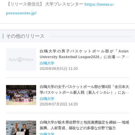
【リリース発信元】 大学プレスセンター
https://www.u-
presscenter.jp/
その他のリリース
白鴎大学の男子バスケットボール部が「Asian
University Basketball League2026」に出場 ― アジ
アの強豪12大学が参加
白鴎大学
2026年08月01日 11:20
白鴎大学の女子バスケットボール部が第4回「全日本大
学バスケットボール新人戦（新人インカレ）」におい
て初優勝 ― 各地区の予選を勝ち抜いた全24チームの頂
白鴎大学
点に
2026年07月20日 14:20
白鴎大学が栃木県佐野市と包括連携協定を締結 ― 地域
振興、人材育成、福祉などの多様な分野で協力
白鴎大学