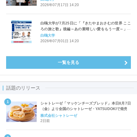
2026年07月17日 14:20
白鴎大学が7月25日に「『きたやまおさむの世界 ここ
ろの旅と歌』後編～あの素晴しい愛をもう一度～」を
開催 ― 落語家の桂文枝氏、歌手の平松稜大氏を招請
白鴎大学
【白鴎大学フォーラム2026】
2026年07月01日 14:20
一覧を見る
話題のリリース
シャトレーゼ「マッケンチーズブレッド」本日8月7日
（金）より全国のシャトレーゼ・YATSUDOKIで発売
株式会社シャトレーゼ
2日前