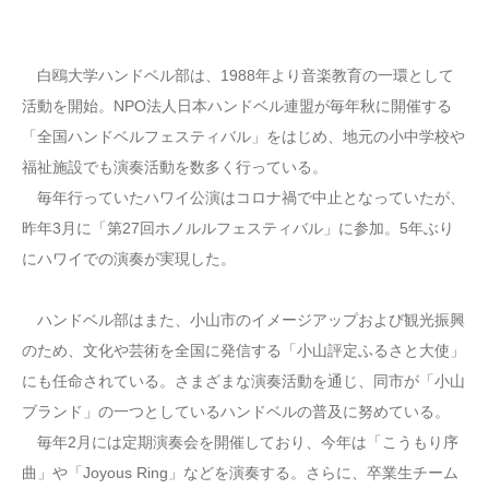
白鴎大学ハンドベル部は、1988年より音楽教育の一環として
活動を開始。NPO法人日本ハンドベル連盟が毎年秋に開催する
「全国ハンドベルフェスティバル」をはじめ、地元の小中学校や
福祉施設でも演奏活動を数多く行っている。
毎年行っていたハワイ公演はコロナ禍で中止となっていたが、
昨年3月に「第27回ホノルルフェスティバル」に参加。5年ぶり
にハワイでの演奏が実現した。
ハンドベル部はまた、小山市のイメージアップおよび観光振興
のため、文化や芸術を全国に発信する「小山評定ふるさと大使」
にも任命されている。さまざまな演奏活動を通じ、同市が「小山
ブランド」の一つとしているハンドベルの普及に努めている。
毎年2月には定期演奏会を開催しており、今年は「こうもり序
曲」や「Joyous Ring」などを演奏する。さらに、卒業生チーム