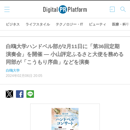
メニ
ログ
検索
ュー
イン
ビジネス
ライフスタイル
テクノロジー・IT
ビューティ
医療・科学
白鴎大学ハンドベル部が2月11日に「第36回定期
演奏会」を開催 ― 小山評定ふるさと大使を務める
同部が「こうもり序曲」などを演奏
白鴎大学
2024年02月06日 20:05