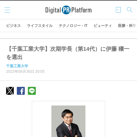
メニ
ログ
検索
ュー
イン
ビジネス
ライフスタイル
テクノロジー・IT
ビューティ
医療・科学
【千葉工業大学】次期学長（第14代）に伊藤 穰一
を選出
千葉工業大学
2023年06月30日 20:05