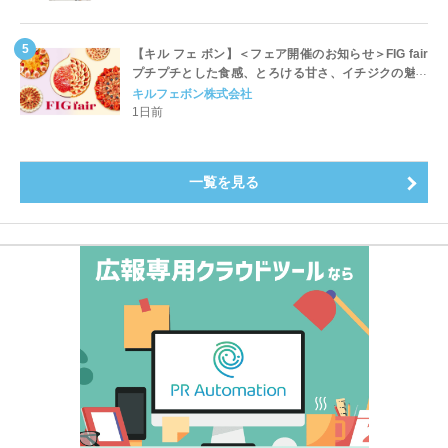
【キル フェ ボン】＜フェア開催のお知らせ＞FIG fair
プチプチとした食感、とろける甘さ、イチジクの魅力
をたっぷりと。新作を含め、イチジク尽くしの全4種が
キルフェボン株式会社
登場8月20日（木）スタート
1日前
一覧を見る