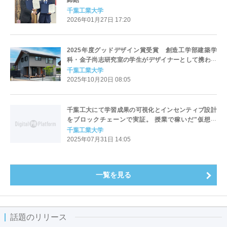
千葉工業大学
2026年01月27日 17:20
2025年度グッドデザイン賞受賞 創造工学部建築学
科・金子尚志研究室の学生がデザイナーとして携わっ
た住宅が受賞！
千葉工業大学
2025年10月20日 08:05
千葉工大にて学習成果の可視化とインセンティブ設計
をブロックチェーンで実証。 授業で稼いだ"仮想通
貨"をキャンパス内でも利用可能に！ マイナンバーカ
千葉工業大学
ード活用の新教育実験を実施。
2025年07月31日 14:05
一覧を見る
話題のリリース