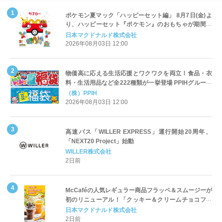
ポケモン夏マック「ハッピーセット編」 8月7日(金)よ
り、ハッピーセット『ポケモン』のおもちゃが期間限
定登場
日本マクドナルド株式会社
2026年08月03日 12:00
物価高に応える生活応援とワクワクを両立！食品・衣
料・生活用品など全222種類が一挙登場 PPIHグループ
「夏福袋」＆セール 8月6日(木)より順次スタート
（株）PPIH
2026年08月03日 12:00
高速バス「WILLER EXPRESS」運行開始20周年、
「NEXT20 Project」始動
WILLER株式会社
2日前
McCaféの人気レギュラー商品フラッペ＆スムージーが
初のリニューアル！「クッキー＆クリームチョコフラ
ッペ」「マンゴースムージー」8月5日（水）から販売
日本マクドナルド株式会社
開始
2日前