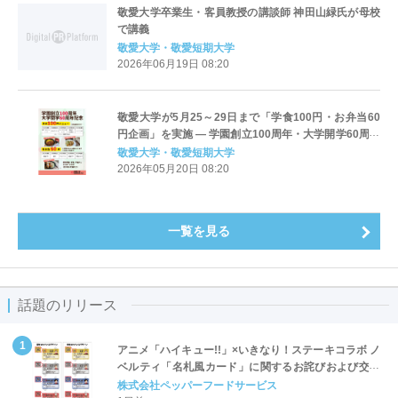
敬愛大学卒業生・客員教授の講談師 神田山緑氏が母校
で講義
敬愛大学・敬愛短期大学
2026年06月19日 08:20
敬愛大学が5月25～29日まで「学食100円・お弁当60
円企画」を実施 ― 学園創立100周年・大学開学60周年
記念事業の一環 ― 学生への感謝を込めて
敬愛大学・敬愛短期大学
2026年05月20日 08:20
一覧を見る
話題のリリース
アニメ「ハイキュー!!」×いきなり！ステーキコラボ ノ
ベルティ「名札風カード」に関するお詫びおよび交換
対応についてのご案内
株式会社ペッパーフードサービス