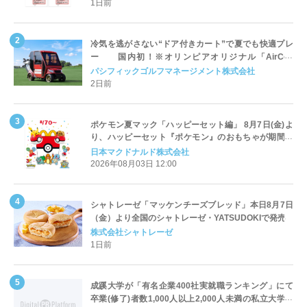
1日前
冷気を逃がさない“ドア付きカート”で夏でも快適プレ
ー 国内初！※オリンピアオリジナル「AirCon
Cart（エアコンカート）」導入 | ＰＧＭ
パシフィックゴルフマネージメント株式会社
2日前
ポケモン夏マック「ハッピーセット編」 8月7日(金)よ
り、ハッピーセット『ポケモン』のおもちゃが期間限
定登場
日本マクドナルド株式会社
2026年08月03日 12:00
シャトレーゼ「マッケンチーズブレッド」本日8月7日
（金）より全国のシャトレーゼ・YATSUDOKIで発売
株式会社シャトレーゼ
1日前
成蹊大学が「有名企業400社実就職ランキング」にて
卒業(修了)者数1,000人以上2,000人未満の私立大学で