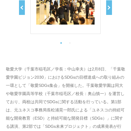
敬愛大学（千葉市稲毛区／学長：中山幸夫）は2月8日、「千葉敬
愛学園ビジョン2030」におけるSDGsの目標達成への取り組みの
一環として「敬愛SDGs集会」を開催した。千葉敬愛学園は同大
や敬愛学園高等学校（千葉市稲毛区／校長：奥山慎一）を運営し
ており、両校は共同でSDGsに関する活動を行っている。第1部
は、元ユネスコ事務局長松浦晃一郎氏による「ユネスコの持続可
能な開発教育（ESD）と持続可能な開発目標（SDGs）」に関す
る講演、第2部では「SDGs未来プロジェクト」の成果発表が行