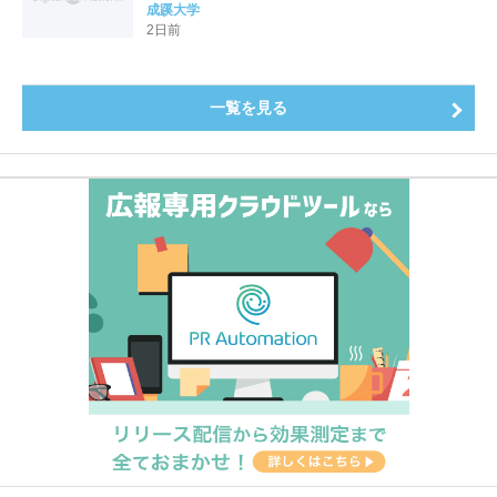
全国第1位を獲得！～実就職率は26.5%（前年比＋
成蹊大学
4.3pt）に伸長、東京の私立大学でも10位にランクイン
2日前
～
一覧を見る