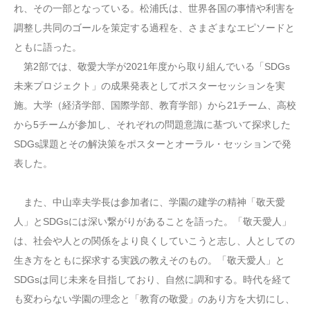
れ、その一部となっている。松浦氏は、世界各国の事情や利害を
調整し共同のゴールを策定する過程を、さまざまなエピソードと
ともに語った。
第2部では、敬愛大学が2021年度から取り組んでいる「SDGs
未来プロジェクト」の成果発表としてポスターセッションを実
施。大学（経済学部、国際学部、教育学部）から21チーム、高校
から5チームが参加し、それぞれの問題意識に基づいて探求した
SDGs課題とその解決策をポスターとオーラル・セッションで発
表した。
また、中山幸夫学長は参加者に、学園の建学の精神「敬天愛
人」とSDGsには深い繋がりがあることを語った。「敬天愛人」
は、社会や人との関係をより良くしていこうと志し、人としての
生き方をともに探求する実践の教えそのもの。「敬天愛人」と
SDGsは同じ未来を目指しており、自然に調和する。時代を経て
も変わらない学園の理念と「教育の敬愛」のあり方を大切にし、