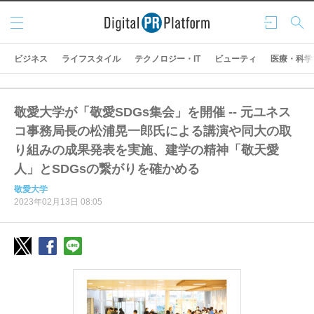
メニ
ログ
検索
ュー
イン
ビジネス
ライフスタイル
テクノロジー・IT
ビューティ
医療・科学
敬愛大学が「敬愛SDGs集会」を開催 -- 元ユネス
コ事務局長の松浦晃一郎氏による講演や同大の取
り組みの成果発表を実施、建学の精神「敬天愛
人」とSDGsの繋がりを確かめる
敬愛大学
2023年02月13日 08:05