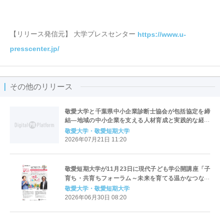
【リリース発信元】 大学プレスセンター
https://www.u-
presscenter.jp/
その他のリリース
敬愛大学と千葉県中小企業診断士協会が包括協定を締
結―地域の中小企業を支える人材育成と実践的な経営
教育を推進―
敬愛大学・敬愛短期大学
2026年07月21日 11:20
敬愛短期大学が11月23日に現代子ども学公開講座「子
育ち・共育ちフォーラム～未来を育てる温かなつなが
り～」第2弾「保育はやっぱりおもしろい！！」を開催
敬愛大学・敬愛短期大学
2026年06月30日 08:20