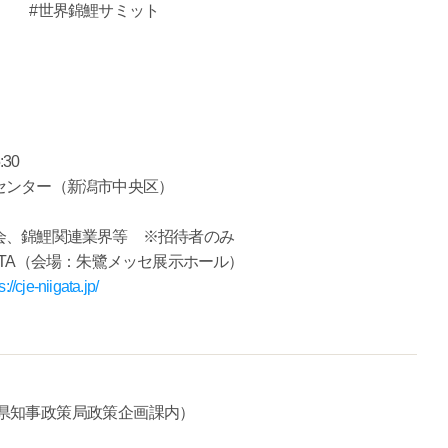
世界錦鯉サミット
3万円
円
30
センター（新潟市中央区）
会、錦鯉関連業界等 ※招待者のみ
IGATA（会場：朱鷺メッセ展示ホール）
s://cje-niigata.jp/
県知事政策局政策企画課内）