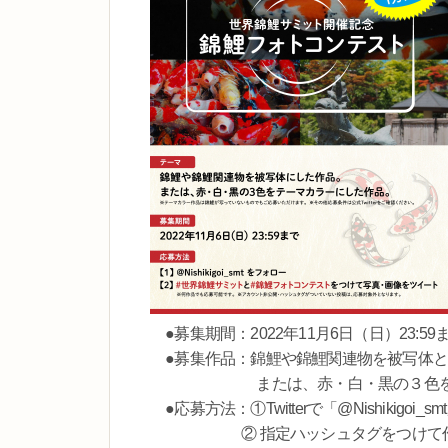
●募集期間：2022年11月6日（日）23:59
●募集作品：錦鯉や錦鯉関連物を被写体と
または、赤・白・黒の３色をテー
●応募方法：①Twitterで「@Nishikigoi_
② 指定ハッシュタグをつけて作