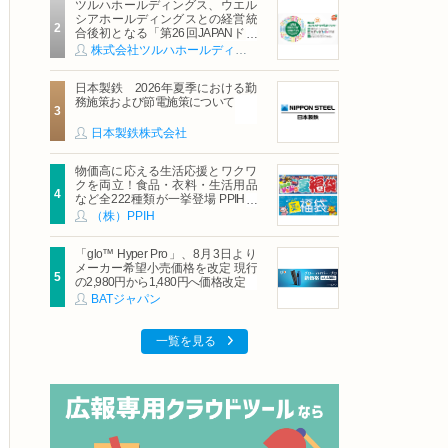
ツルハホールディングス、ウエル
シアホールディングスとの経営統
合後初となる「第26回JAPANドラ
ッグストアショー」に出展
株式会社ツルハホールディングス
日本製鉄 2026年夏季における勤
務施策および節電施策について
日本製鉄株式会社
物価高に応える生活応援とワクワ
クを両立！食品・衣料・生活用品
など全222種類が一挙登場 PPIHグ
ループ「夏福袋」＆セール 8月6日
（株）PPIH
(木)より順次スタート
「glo™ Hyper Pro」、8月3日より
メーカー希望小売価格を改定 現行
の2,980円から1,480円へ価格改定
BATジャパン
一覧を見る