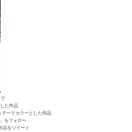
まで
した作品
マカラーとした作品
smt」をフォロー
品をツイート