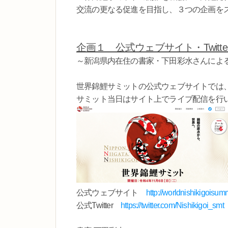
交流の更なる促進を目指し、３つの企画を
企画１ 公式ウェブサイト・Twitte
～新潟県内在住の書家・下田彩水さんによ
世界錦鯉サミットの公式ウェブサイトでは
サミット当日はサイト上でライブ配信を行
公式ウェブサイト
http://worldnishikigoisumm
公式Twitter
https://twitter.com/Nishikigoi_smt