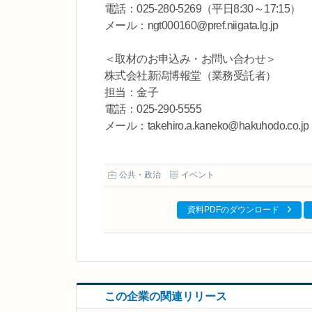
電話：025-280-5269（平日8:30～17:15）
メール：ngt000160@pref.niigata.lg.jp
＜取材のお申込み・お問い合わせ＞
株式会社新潟博報堂（業務受託者）
担当：金子
電話：025-290-5555
メール：takehiro.a.kaneko@hakuhodo.co.jp
公共・政治
イベント
資料PDFのダウンロード
この企業の関連リリース