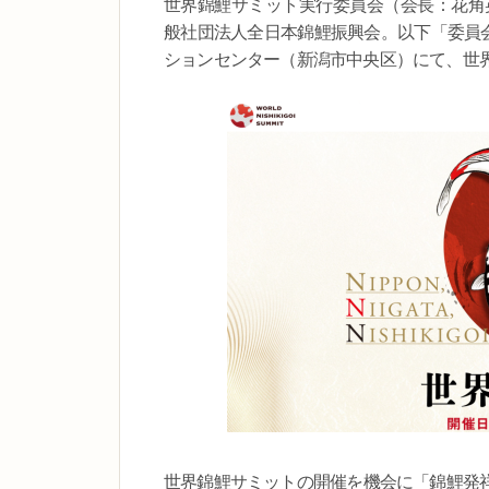
世界錦鯉サミット実行委員会（会長：花角
般社団法人全日本錦鯉振興会。以下「委員会
ションセンター（新潟市中央区）にて、世
世界錦鯉サミットの開催を機会に「錦鯉発