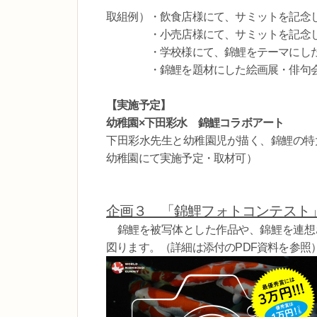
取組例）・飲食店様にて、サミットを記念
・小売店様にて、サミットを記念し
・学校様にて、錦鯉をテーマにした
・錦鯉を題材にした絵画展・俳句会
【実施予定】
幼稚園×下田彩水 錦鯉コラボアート
下田彩水先生と幼稚園児が描く、錦鯉の特
幼稚園にて実施予定・取材可）
企画３ 「錦鯉フォトコンテスト
錦鯉を被写体とした作品や、錦鯉を連想さ
図ります。（詳細は添付のPDF資料を参照