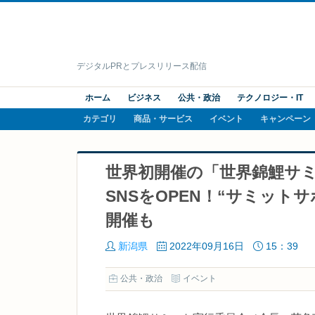
デジタルPRとプレスリリース配信
ホーム
ビジネス
公共・政治
テクノロジー・IT
カテゴリ
商品・サービス
イベント
キャンペーン
世界初開催の「世界錦鯉サミ
SNSをOPEN！“サミッ
開催も
新潟県
2022年09月16日
15：39
公共・政治
イベント