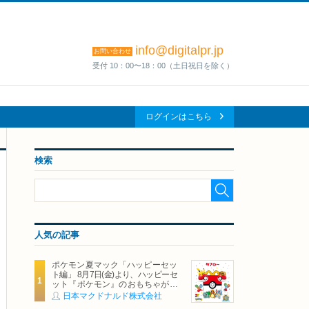
info@digitalpr.jp
お問い合わせ
受付 10：00〜18：00（土日祝日を除く）
ログインはこちら
検索
人気の記事
ポケモン夏マック「ハッピーセッ
ト編」 8月7日(金)より、ハッピーセ
ット『ポケモン』のおもちゃが期
間限定登場
日本マクドナルド株式会社