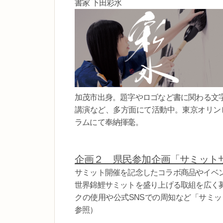
書家 下田彩水
加茂市出身。題字やロゴなど書に関わる文
講演など、多方面にて活動中。東京オリンピッ
ラムにて奉納揮毫。
企画２ 県民参加企画「サミット
サミット開催を記念したコラボ商品やイベ
世界錦鯉サミットを盛り上げる取組を広く
クの使用や公式SNSでの周知など「サミッ
参照）