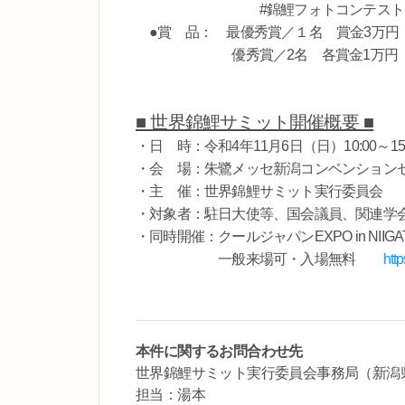
#錦鯉フォトコンテスト #
●賞 品： 最優秀賞／１名 賞金
優秀賞／2名 各賞金1万
■ 世界錦鯉サミット開催概要 ■
・日 時：令和4年11月6日（日）10:00～15:
・会 場：朱鷺メッセ新潟コンベンション
・主 催：世界錦鯉サミット実行委員会
・対象者：駐日大使等、国会議員、関連学
・同時開催：クールジャパンEXPO in NI
一般来場可・入場無料
http
本件に関するお問合わせ先
世界錦鯉サミット実行委員会事務局（新潟
担当：湯本