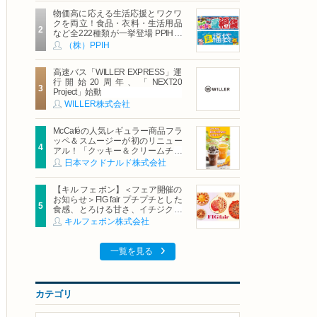
物価高に応える生活応援とワクワ
クを両立！食品・衣料・生活用品
など全222種類が一挙登場 PPIHグ
ループ「夏福袋」＆セール 8月6日
（株）PPIH
(木)より順次スタート
高速バス「WILLER EXPRESS」運
行開始20周年、「NEXT20
Project」始動
WILLER株式会社
McCaféの人気レギュラー商品フラ
ッペ＆スムージーが初のリニュー
アル！「クッキー＆クリームチョ
コフラッペ」「マンゴースムージ
日本マクドナルド株式会社
ー」8月5日（水）から販売開始
【キル フェ ボン】＜フェア開催の
お知らせ＞FIG fair プチプチとした
食感、とろける甘さ、イチジクの
魅力をたっぷりと。新作を含め、
キルフェボン株式会社
イチジク尽くしの全4種が登場8月
20日（木）スタート
一覧を見る
カテゴリ