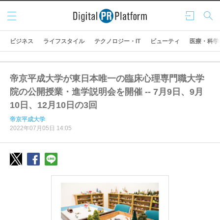
メニ
ログ
検索
ュー
イン
ビジネス
ライフスタイル
テクノロジー・IT
ビューティ
医療・科学
帝京平成大学が東日本唯一の臨床心理専門職大学
院の公開授業・進学説明会を開催 -- 7月9日、9月
10日、12月10日の3回
帝京平成大学
2022年07月05日 14:05