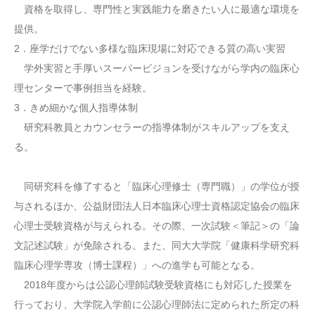
資格を取得し、専門性と実践能力を磨きたい人に最適な環境を
提供。
2．座学だけでない多様な臨床現場に対応できる質の高い実習
学外実習と手厚いスーパービジョンを受けながら学内の臨床心
理センターで事例担当を経験。
3．きめ細かな個人指導体制
研究科教員とカウンセラーの指導体制がスキルアップを支え
る。
同研究科を修了すると「臨床心理修士（専門職）」の学位が授
与されるほか、公益財団法人日本臨床心理士資格認定協会の臨床
心理士受験資格が与えられる。その際、一次試験＜筆記＞の「論
文記述試験」が免除される。また、同大大学院「健康科学研究科
臨床心理学専攻（博士課程）」への進学も可能となる。
2018年度からは公認心理師試験受験資格にも対応した授業を
行っており、大学院入学前に公認心理師法に定められた所定の科