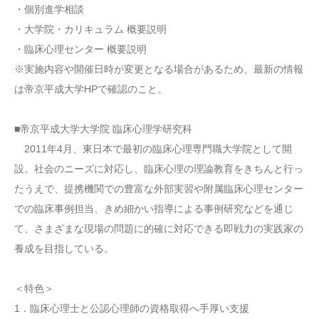
・個別進学相談
・大学院・カリキュラム 概要説明
・臨床心理センター 概要説明
※実施内容や開催日時が変更となる場合があるため、最新の情報
は帝京平成大学HPで確認のこと。
■帝京平成大学大学院 臨床心理学研究科
2011年4月、東日本で最初の臨床心理専門職大学院として開
設。社会のニーズに対応し、臨床心理の理論教育をきちんと行っ
たうえで、提携機関での豊富な外部実習や附属臨床心理センター
での臨床事例担当、きめ細かい指導による事例研究などを通じ
て、さまざまな現場の問題に的確に対応できる即戦力の実践家の
養成を目指している。
＜特色＞
1．臨床心理士と公認心理師の資格取得へ手厚い支援