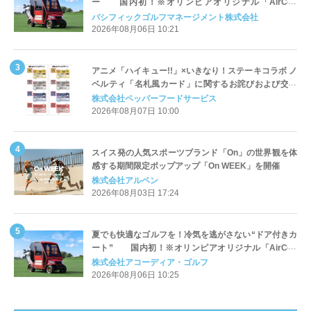
ー 国内初！※オリンピアオリジナル「AirCon
Cart（エアコンカート）」導入 | ＰＧＭ
パシフィックゴルフマネージメント株式会社
2026年08月06日 10:21
アニメ「ハイキュー!!」×いきなり！ステーキコラボ ノ
ベルティ「名札風カード」に関するお詫びおよび交換
対応についてのご案内
株式会社ペッパーフードサービス
2026年08月07日 10:00
スイス発の人気スポーツブランド「On」の世界観を体
感する期間限定ポップアップ「On WEEK」を開催
株式会社アルペン
2026年08月03日 17:24
夏でも快適なゴルフを！冷気を逃がさない“ドア付きカ
ート” 国内初！※オリンピアオリジナル「AirCon
Cart（エアコンカート）」導入 | アコーディア・ゴ
株式会社アコーディア・ゴルフ
ルフ
2026年08月06日 10:25