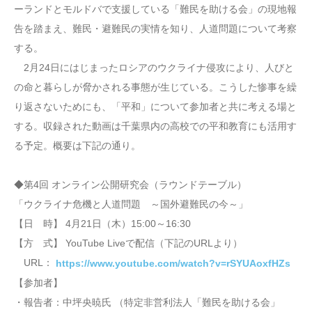
ーランドとモルドバで支援している「難民を助ける会」の現地報
告を踏まえ、難民・避難民の実情を知り、人道問題について考察
する。
2月24日にはじまったロシアのウクライナ侵攻により、人びと
の命と暮らしが脅かされる事態が生じている。こうした惨事を繰
り返さないためにも、「平和」について参加者と共に考える場と
する。収録された動画は千葉県内の高校での平和教育にも活用す
る予定。概要は下記の通り。
◆第4回 オンライン公開研究会（ラウンドテーブル）
「ウクライナ危機と人道問題 ～国外避難民の今～」
【日 時】 4月21日（木）15:00～16:30
【方 式】 YouTube Liveで配信（下記のURLより）
URL：
https://www.youtube.com/watch?v=rSYUAoxfHZs
【参加者】
・報告者：中坪央暁氏 （特定非営利法人「難民を助ける会」