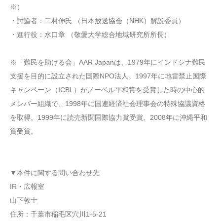
※）
・討論者：二村伸氏 （日本放送協会（NHK）解説委員）
・進行役：水口章 （敬愛大学総合地域研究所所長）
※「難民を助ける会」AAR Japanは、1979年にインドシナ難民
支援を目的に設立された国際NPO法人。1997年に地雷禁止国際
キャンペーン（ICBL）がノーベル平和賞を受賞した時の中心的
メンバー組織で、1998年に国連経済社会理事会の特殊協議資格
を取得。1999年に読売新聞国際協力賞受賞、2008年に沖縄平和
賞受賞。
▼本件に関する問い合わせ先
IR・広報室
山下敦士
住所：千葉市稲毛区穴川1-5-21