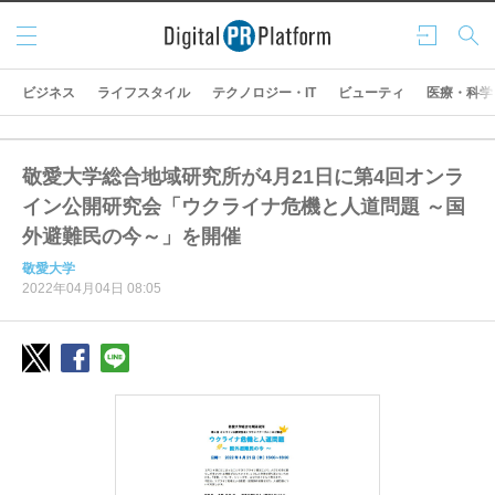
メニ
ログ
検索
ュー
イン
ビジネス
ライフスタイル
テクノロジー・IT
ビューティ
医療・科学
敬愛大学総合地域研究所が4月21日に第4回オンラ
イン公開研究会「ウクライナ危機と人道問題 ～国
外避難民の今～」を開催
敬愛大学
2022年04月04日 08:05