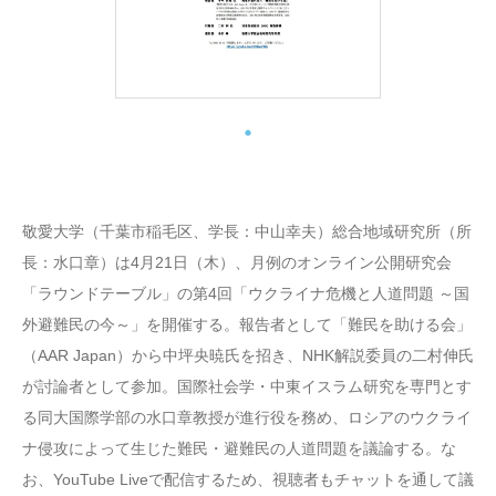
敬愛大学（千葉市稲毛区、学長：中山幸夫）総合地域研究所（所
長：水口章）は4月21日（木）、月例のオンライン公開研究会
「ラウンドテーブル」の第4回「ウクライナ危機と人道問題 ～国
外避難民の今～」を開催する。報告者として「難民を助ける会」
（AAR Japan）から中坪央暁氏を招き、NHK解説委員の二村伸氏
が討論者として参加。国際社会学・中東イスラム研究を専門とす
る同大国際学部の水口章教授が進行役を務め、ロシアのウクライ
ナ侵攻によって生じた難民・避難民の人道問題を議論する。な
お、YouTube Liveで配信するため、視聴者もチャットを通して議