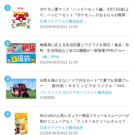
ポケモン夏マック「ハッピーセット編」 8月7日(金)よ
り、ハッピーセット『ポケモン』のおもちゃが期間限
定登場
日本マクドナルド株式会社
2026年08月03日 12:00
物価高に応える生活応援とワクワクを両立！食品・衣
料・生活用品など全222種類が一挙登場 PPIHグループ
「夏福袋」＆セール 8月6日(木)より順次スタート
（株）PPIH
2026年08月03日 12:00
冷気を逃がさない“ドア付きカート”で夏でも快適プレ
ー 国内初！※オリンピアオリジナル「AirCon
Cart（エアコンカート）」導入 | ＰＧＭ
パシフィックゴルフマネージメント株式会社
21時間前
McCaféの人気レギュラー商品フラッペ＆スムージーが
初のリニューアル！「クッキー＆クリームチョコフラ
ッペ」「マンゴースムージー」8月5日（水）から販売
日本マクドナルド株式会社
開始
2026年08月04日 04:00