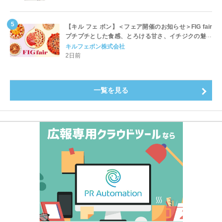
【キル フェ ボン】＜フェア開催のお知らせ＞FIG fair
プチプチとした食感、とろける甘さ、イチジクの魅力
をたっぷりと。新作を含め、イチジク尽くしの全4種が
キルフェボン株式会社
登場8月20日（木）スタート
2日前
一覧を見る