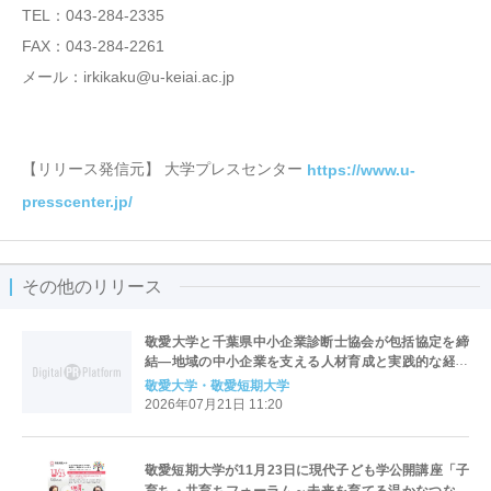
TEL：043-284-2335
FAX：043-284-2261
メール：irkikaku@u-keiai.ac.jp
【リリース発信元】 大学プレスセンター
https://www.u-
presscenter.jp/
その他のリリース
敬愛大学と千葉県中小企業診断士協会が包括協定を締
結―地域の中小企業を支える人材育成と実践的な経営
教育を推進―
敬愛大学・敬愛短期大学
2026年07月21日 11:20
敬愛短期大学が11月23日に現代子ども学公開講座「子