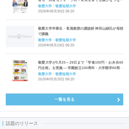
育ち・共育ちフォーラム～未来を育てる温かなつなが
り～」第2弾「保育はやっぱりおもしろい！！」を開催
敬愛大学・敬愛短期大学
2026年06月30日 08:20
敬愛大学卒業生・客員教授の講談師 神田山緑氏が母校
で講義
敬愛大学・敬愛短期大学
2026年06月19日 08:20
敬愛大学が5月25～29日まで「学食100円・お弁当60
円企画」を実施 ― 学園創立100周年・大学開学60周年
記念事業の一環 ― 学生への感謝を込めて
敬愛大学・敬愛短期大学
2026年05月20日 08:20
一覧を見る
話題のリリース