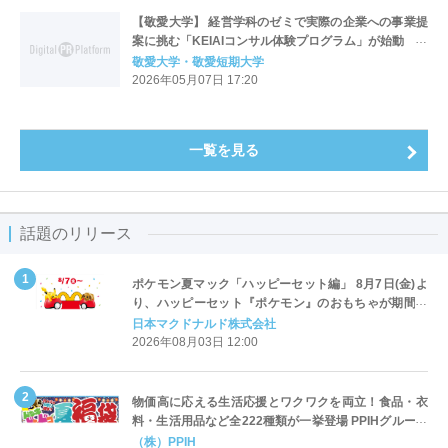
【敬愛大学】 経営学科のゼミで実際の企業への事業提
案に挑む「KEIAIコンサル体験プログラム」が始動 企
業調査・経営者ヒアリング・事業計画の検討を通じ、
敬愛大学・敬愛短期大学
社会で使える提案力を育成
2026年05月07日 17:20
一覧を見る
話題のリリース
ポケモン夏マック「ハッピーセット編」 8月7日(金)よ
り、ハッピーセット『ポケモン』のおもちゃが期間限
定登場
日本マクドナルド株式会社
2026年08月03日 12:00
物価高に応える生活応援とワクワクを両立！食品・衣
料・生活用品など全222種類が一挙登場 PPIHグループ
「夏福袋」＆セール 8月6日(木)より順次スタート
（株）PPIH