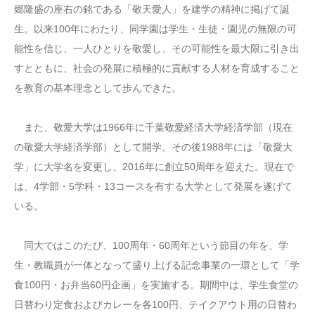
郷隆盛の座右の銘である「敬天愛人」を建学の精神に掲げて誕
生。以来100年にわたり、同学園は学生・生徒・園児の無限の可
能性を信じ、一人ひとりを敬愛し、その可能性を最大限に引き出
すとともに、社会の発展に積極的に貢献する人材を育成すること
を教育の基本理念として歩んできた。
また、敬愛大学は1966年に千葉敬愛経済大学経済学部（現在
の敬愛大学経済学部）として開学。その後1988年には「敬愛大
学」に大学名を変更し、2016年に創立50周年を迎えた。現在で
は、4学部・5学科・13コースを有する大学として発展を遂げて
いる。
同大ではこのたび、100周年・60周年という節目の年を、学
生・教職員が一体となって盛り上げる記念事業の一環として「学
食100円・お弁当60円企画」を実施する。期間中は、学生食堂の
日替わり定食およびカレーを各100円、テイクアウト用の日替わ