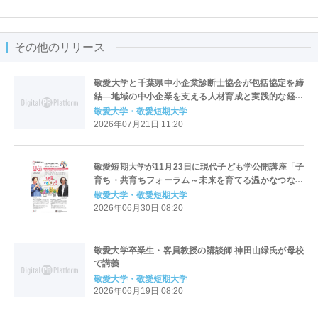
その他のリリース
敬愛大学と千葉県中小企業診断士協会が包括協定を締
結―地域の中小企業を支える人材育成と実践的な経営
教育を推進―
敬愛大学・敬愛短期大学
2026年07月21日 11:20
敬愛短期大学が11月23日に現代子ども学公開講座「子
育ち・共育ちフォーラム～未来を育てる温かなつなが
り～」第2弾「保育はやっぱりおもしろい！！」を開催
敬愛大学・敬愛短期大学
2026年06月30日 08:20
敬愛大学卒業生・客員教授の講談師 神田山緑氏が母校
で講義
敬愛大学・敬愛短期大学
2026年06月19日 08:20