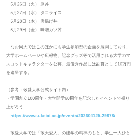
5月26日（火） 豚丼
5月27日（水） タコライス
5月28日（木） 唐揚げ丼
5月29日（金） 味噌カツ丼
なお同大ではこのほかにも学生参加型の企画を展開しており、
大学ホームページや広報物、記念グッズ等で活用される大学のマ
スコットキャラクターを公募。最優秀作品には副賞として10万円
を進呈する。
（参考：敬愛大学公式サイト内）
・学園創立100周年・大学開学60周年を記念したイベントで盛り
上がろう
https://www.u-keiai.ac.jp/events/202604125-29878/
敬愛大学では「敬天愛人」の建学の精神のもと、学生一人ひと