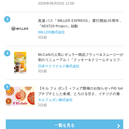
2026年08月03日 12:00
高速バス「WILLER EXPRESS」運行開始20周年、
「NEXT20 Project」始動
WILLER株式会社
3日前
McCaféの人気レギュラー商品フラッペ＆スムージーが
初のリニューアル！「クッキー＆クリームチョコフラ
ッペ」「マンゴースムージー」8月5日（水）から販売
日本マクドナルド株式会社
開始
3日前
【キル フェ ボン】＜フェア開催のお知らせ＞FIG fair
プチプチとした食感、とろける甘さ、イチジクの魅力
をたっぷりと。新作を含め、イチジク尽くしの全4種が
キルフェボン株式会社
登場8月20日（木）スタート
2日前
一覧を見る